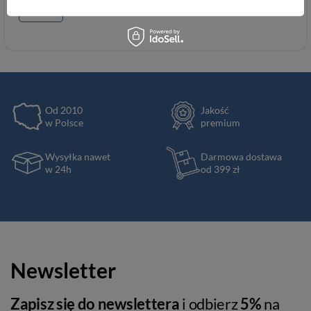
Portfele
Od 2010
Jakość
w Polsce
premium
Wysyłka nawet
Darmowa dostawa
w 24h
od 399 zł
Newsletter
Zapisz się do newslettera
i odbierz
5%
na