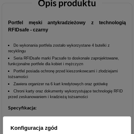
Opis produktu
Portfel męski antykradzieżowy z technologią
RFIDsafe - czarny
Do wykonania portfela zostało wykorzystane 4 butelki z
recyklingu
Seria RFIDsafe marki Pacsafe to doskonale zaprojektowane,
funkcjonalne portfele dla kobiet i mężczyzn
Portfel posiada ochronę przed kieszonkowcami i złodziejami
tożsamości
Zawiera organizer na 6 kart kredytowych oraz gotówkę
Chroni karty oraz dokumenty wykorzystujące technologię RFID
przed zeskanowaniem i kradzieżą tożsamości
Specyfikacja:
Materiały: poliester (z recyklingu)
Konfiguracja zgód
Wymiary (wys x szer x gł): 16.3 x 11.5 x 2 cm