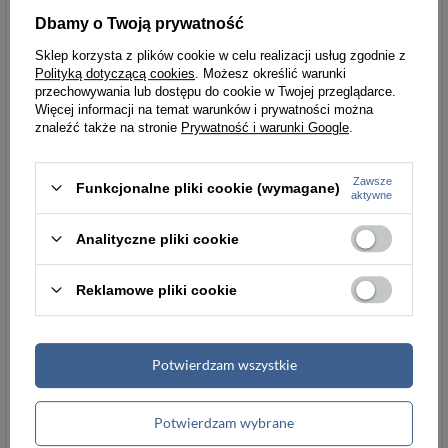
Waga: 0,1kg
Dbamy o Twoją prywatność
Sklep korzysta z plików cookie w celu realizacji usług zgodnie z
Masz pytania?
Polityką dotyczącą cookies
. Możesz określić warunki
przechowywania lub dostępu do cookie w Twojej przeglądarce.
Chcesz wiedzieć więcej na temat tego
Więcej informacji na temat warunków i prywatności można
produku?
Zapytaj naszego eksperta
znaleźć także na stronie
Prywatność i warunki Google
.
Zawsze
Funkcjonalne pliki cookie (wymagane)
Parametry
Parametry bezpieczeństwa
aktywne
bezpieczeństwa
Analityczne pliki cookie
Reklamowe pliki cookie
Podmiot odpowiedzialny
Red Bird Sp. z
za ten produkt na terenie
o.o.
Więcej
UE
Potwierdzam wszystkie
Potwierdzam wybrane