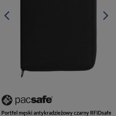
Portfel męski antykradzieżowy czarny RFIDsafe