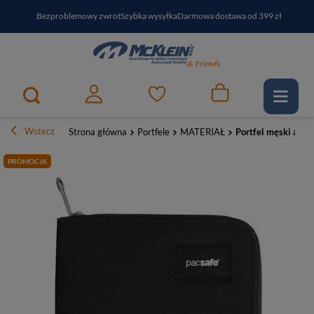
Bezproblemowy zwrot
Szybka wysyłka
Darmowa dostawa od 399 zł
PayPo - kup i zapłać za
30
dni
Zapisz się do newslettera i odbierz RABAT
Wstecz
Strona główna
Portfele
MATERIAŁ
Portfel męski anty
PROMOCJA