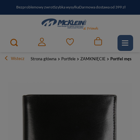
Bezproblemowy zwrot
Szybka wysyłka
Darmowa dostawa od 399 zł
PayPo - kup i zapłać za
30
dni
Zapisz się do newslettera i odbierz RABAT
Wstecz
Strona główna
Portfele
ZAMKNIĘCIE
Portfel męski s