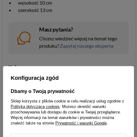
wysokość 10 cm
szerokość 13 cm
Masz pytania?
Chcesz wiedzieć więcej na temat tego
produku?
Zapytaj naszego eksperta
Kolor
czarny
Konfiguracja zgód
Parametry
Parametry bezpieczeństwa
bezpieczeństwa
Dbamy o Twoją prywatność
Sklep korzysta z plików cookie w celu realizacji usług zgodnie z
Polityką dotyczącą cookies
. Możesz określić warunki
przechowywania lub dostępu do cookie w Twojej przeglądarce.
Więcej informacji na temat warunków i prywatności można
Portfele
znaleźć także na stronie
Prywatność i warunki Google
.