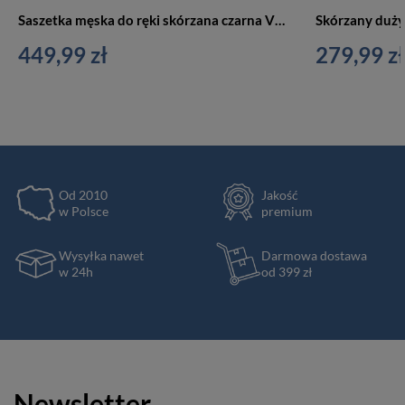
Saszetka męska do ręki skórzana czarna Vip Collection 242 BL
449,99 zł
279,99 zł
Od 2010
Jakość
w Polsce
premium
Wysyłka nawet
Darmowa dostawa
w 24h
od 399 zł
Newsletter