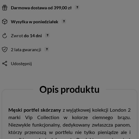
Darmowa dostawa
od
399,00 zł
Wysyłka
w poniedziałek
Zwrot
do
14
dni
2 lata gwarancji
Udostępnij
Opis produktu
Męski portfel skórzany
z wyjątkowej kolekcji London 2
marki Vip Collection w kolorze ciemnego brązu.
Niezwykle funkcjonalny, dedykowany zwłaszcza panom,
którzy przenoszą w portfelu nie tylko pieniądze ale i