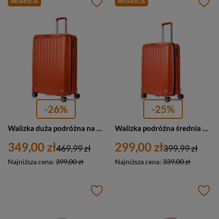
PROMOCJA
PROMOCJA
-26%
-25%
Walizka duża podróżna na kółkach pomarańczowa - SwissBags Cosmos 75cm
Walizka podróżna średnia na kółkach pomarańczowa - SwissBags Cosmos 65cm
349,00 zł
299,00 zł
469,99 zł
399,99 zł
Najniższa cena:
399,00 zł
Najniższa cena:
339,00 zł