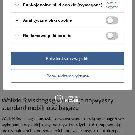
Zawsze
Funkcjonalne pliki cookie (wymagane)
aktywne
Analityczne pliki cookie
Reklamowe pliki cookie
Potwierdzam wszystkie
Walizka kabinowa na kółkach mała czarna SwissBags Tourist 55cm
Walizka kabinowa na kółkach mała pomarańczowa SwissBags Tourist 55cm
Potwierdzam wybrane
419,00 zł
419,00 zł
Walizki Swissbags gwarantują najwyższy
standard mobilności bagażu
Walizki Swissbags stanowią zaawansowane rozwiązanie bagażowe
wykonane z wysokiej klasy tworzyw twardych, które zapewniają
maksymalną ochronę zawartości podczas transportu lotniczego i