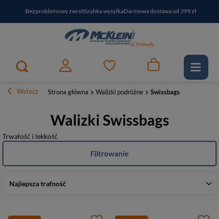
Bezproblemowy zwrot
Szybka wysyłka
Darmowa dostawa od 399 zł
PayPo - kup i zapłać za
30
dni
Zapisz się do newslettera i odbierz RABAT
Wstecz
Strona główna
Walizki podróżne
Swissbags
Walizki Swissbags
Trwałość i lekkość
Filtrowanie
Najlepsza trafność