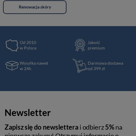
Renowacja skóry
Od 2010
Jakość
w Polsce
premium
Wysyłka nawet
Darmowa dostawa
w 24h
od 399 zł
Newsletter
Zapisz się do newslettera
i odbierz
5%
na
pierwsze zakupy! Otrzymuj informacje o