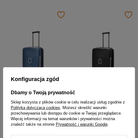
Konfiguracja zgód
Dbamy o Twoją prywatność
Walizka kabinowa na kółkach mała niebieska SwissBags Echo 55cm
Walizka kabinowa na kółkach mała czarna SwissBags Echo 55cm
Sklep korzysta z plików cookie w celu realizacji usług zgodnie z
459,00 zł
459,00 zł
Polityką dotyczącą cookies
. Możesz określić warunki
przechowywania lub dostępu do cookie w Twojej przeglądarce.
Więcej informacji na temat warunków i prywatności można
znaleźć także na stronie
Prywatność i warunki Google
.