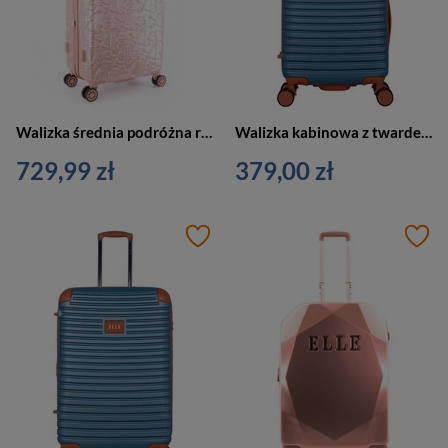
Walizka średnia podróżna różowa 4 kółka - ELLE Alors
Walizka kabinowa z twardego materiału unisex ELLE Glam mała na 4 kółkach niebieska
729,99 zł
379,00 zł