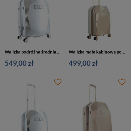
Walizka podróżna średnia 4 kółka srebrna - ELLE Dimaond EL45HA.60.23
Walizka mała kabinowa podróżna złota - ELLE Diamond EL45HA.49.104
549,00 zł
499,00 zł