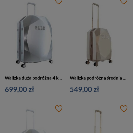
Walizka duża podróżna 4 kółka srebrna - ELLE Diamond EL45HA.71.23
Walizka podróżna średnia 4 kółka złota - ELLE Dimaond EL45HA.60.104
699,00 zł
549,00 zł