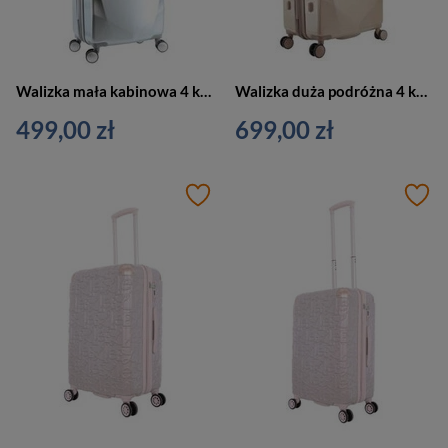
Walizka mała kabinowa 4 kółka srebrna - ELLE Diamond EL45HA.49.23
Walizka duża podróżna 4 kółka złota - ELLE Diamond EL45HA.71.104
499,00 zł
699,00 zł