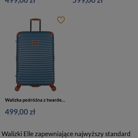
Walizka podróżna z twardego materiału unisex ELLE Glam duża na 4 kółkach niebieska
499,00 zł
Walizki Elle zapewniające najwyższy standard