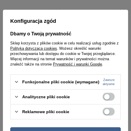
Konfiguracja zgód
Dbamy o Twoją prywatność
Sklep korzysta z plików cookie w celu realizacji usług zgodnie z
Polityką dotyczącą cookies
. Możesz określić warunki
przechowywania lub dostępu do cookie w Twojej przeglądarce.
Więcej informacji na temat warunków i prywatności można
znaleźć także na stronie
Prywatność i warunki Google
.
Zawsze
Funkcjonalne pliki cookie (wymagane)
aktywne
Walizka kabinowa podrożna mała fioletowa 4 kółka - ELLE Debossed
Walizka średnia podróżna złota 4 kółka - ELLE Debossed
Analityczne pliki cookie
579,99 zł
699,99 zł
Reklamowe pliki cookie