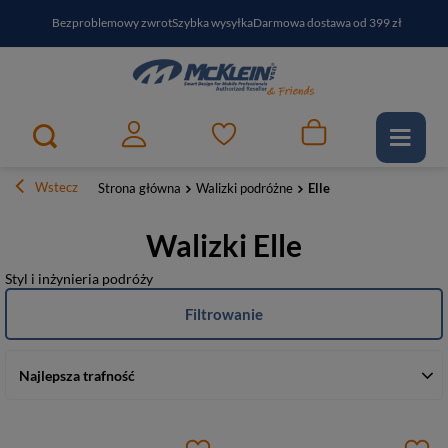
Bezproblemowy zwrot
Szybka wysyłka
Darmowa dostawa od 399 zł
PayPo - kup i zapłać za
30
dni
Zapisz się do newslettera i odbierz RABAT
Wstecz
Strona główna
Walizki podróżne
Elle
Walizki Elle
Styl i inżynieria podróży
Filtrowanie
Najlepsza trafność