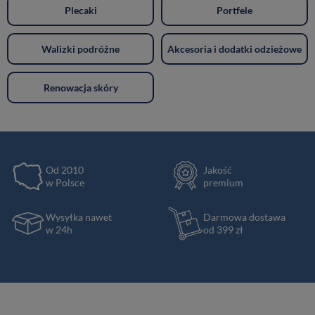
Plecaki
Portfele
Walizki podróżne
Akcesoria i dodatki odzieżowe
Renowacja skóry
Od 2010
Jakość
w Polsce
premium
Wysyłka nawet
Darmowa dostawa
w 24h
od 399 zł