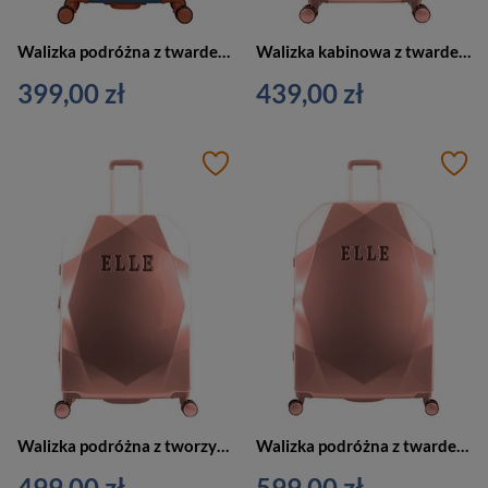
Walizka podróżna z twardego materiału unisex ELLE Glam średnia niebieska
Walizka kabinowa z twardego materiału damska ELLE Diamond mała na 4 kołach różowa
399,00 zł
439,00 zł
Walizka podróżna z tworzywa damska ELLE Diamond średnia różowa
Walizka podróżna z twardego materiału damska ELLE Diamond duża na 4 kółkch różowa
499,00 zł
599,00 zł