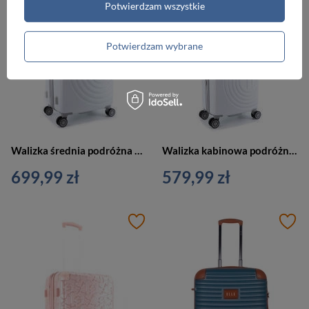
Potwierdzam wszystkie
Potwierdzam wybrane
Walizka średnia podróżna biała 4 kółka - ELLE Debossed
Walizka kabinowa podróżna mała biała 4 kółka - ELLE Debossed
699,99 zł
579,99 zł