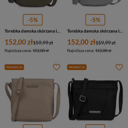
-5%
-5%
Torebka damska skórzana listonoszka miejska Beltimore L57 mała taupe ciemnobeżowa
Torebka damska skórzana listonoszka miejska Beltimore L57 mała szara
152,00 zł
152,00 zł
159,99 zł
159,99 zł
Najniższa cena:
152,00 zł
Najniższa cena:
152,00 zł
PROMOCJA
PROMOCJA