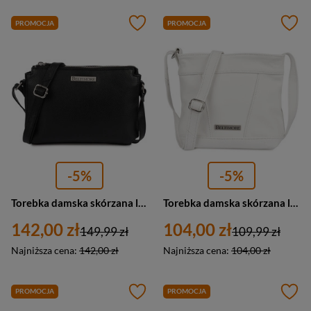
PROMOCJA
PROMOCJA
-5%
-5%
Torebka damska skórzana listonoszka miejska Beltimore L56 mała czarna
Torebka damska skórzana listonoszka mała Beltimore L58 biała
142,00 zł
104,00 zł
149,99 zł
109,99 zł
Najniższa cena:
142,00 zł
Najniższa cena:
104,00 zł
PROMOCJA
PROMOCJA