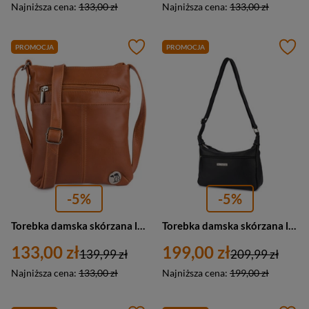
Najniższa cena:
133,00 zł
Najniższa cena:
133,00 zł
PROMOCJA
PROMOCJA
-5%
-5%
Torebka damska skórzana listonoszka miejska Beltimore A33 mała camel brąz
Torebka damska skórzana listonoszka miejska elegancka Beltimore L40 mała czarna
133,00 zł
199,00 zł
139,99 zł
209,99 zł
Najniższa cena:
133,00 zł
Najniższa cena:
199,00 zł