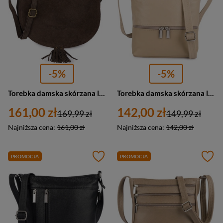
-5%
-5%
Torebka damska skórzana listonoszka zamszowa Beltimore B66 mała ciemnobrązowa
Torebka damska skórzana listonoszka miejska Beltimore L49 mała beżowa
161,00 zł
142,00 zł
169,99 zł
149,99 zł
Najniższa cena:
161,00 zł
Najniższa cena:
142,00 zł
PROMOCJA
PROMOCJA