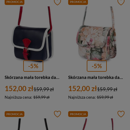
PROMOCJA
PROMOCJA
-5%
-5%
Skórzana mała torebka damska listonoszka granatowa - Beltimore K66
Skórzana mała torebka damska listonoszka w kwiaty - Beltimore K66
152,00 zł
152,00 zł
159,99 zł
159,99 zł
Najniższa cena:
159,99 zł
Najniższa cena:
159,99 zł
PROMOCJA
PROMOCJA