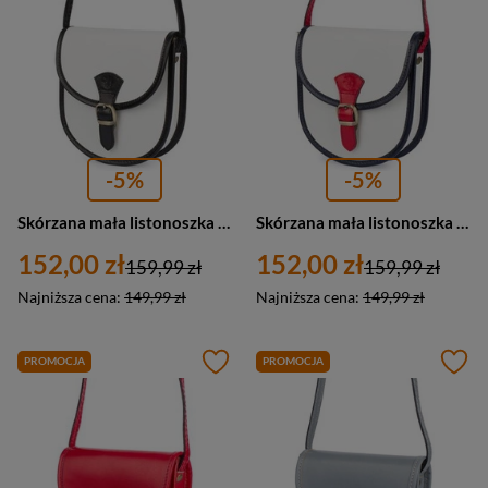
-5%
-5%
Skórzana mała listonoszka damska torebka podkówka Tommy black - Beltimore K68
Skórzana mała listonoszka damska torebka podkówka Tommy white - Beltimore K68
152,00 zł
152,00 zł
159,99 zł
159,99 zł
Najniższa cena:
149,99 zł
Najniższa cena:
149,99 zł
PROMOCJA
PROMOCJA