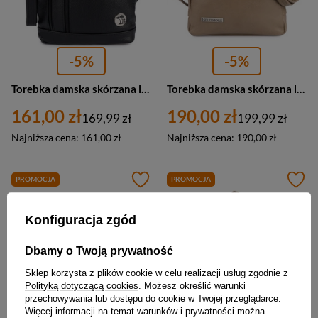
-5%
-5%
Torebka damska skórzana listonoszka miejska Beltimore L46 mała czarna
Torebka damska skórzana listonoszka miejska elegancka Beltimore L43 mała beżowa
161,00 zł
190,00 zł
169,99 zł
199,99 zł
Najniższa cena:
161,00 zł
Najniższa cena:
190,00 zł
PROMOCJA
PROMOCJA
Konfiguracja zgód
Dbamy o Twoją prywatność
Sklep korzysta z plików cookie w celu realizacji usług zgodnie z
Polityką dotyczącą cookies
. Możesz określić warunki
przechowywania lub dostępu do cookie w Twojej przeglądarce.
Więcej informacji na temat warunków i prywatności można