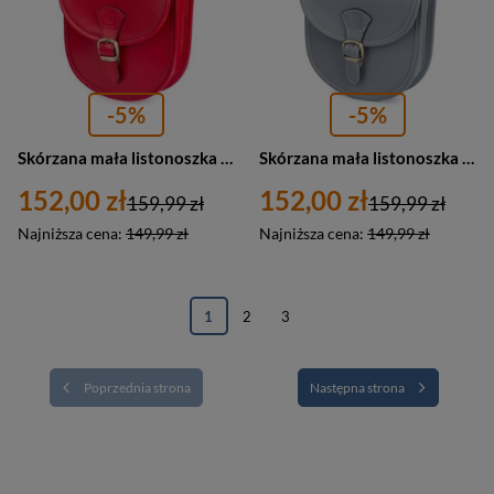
-5%
-5%
Skórzana mała listonoszka damska torebka podkówka czerwona - Beltimore K68
Skórzana mała listonoszka damska torebka podkówka szara - Beltimore K68
152,00 zł
152,00 zł
159,99 zł
159,99 zł
Najniższa cena:
149,99 zł
Najniższa cena:
149,99 zł
1
2
3
Poprzednia strona
Następna strona