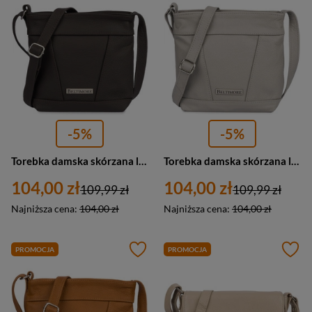
-5%
-5%
Torebka damska skórzana listonoszka mała Beltimore L58 czekoladowa brązowa
Torebka damska skórzana listonoszka mała Beltimore L58 jasnoszara
104,00 zł
104,00 zł
109,99 zł
109,99 zł
Najniższa cena:
104,00 zł
Najniższa cena:
104,00 zł
PROMOCJA
PROMOCJA