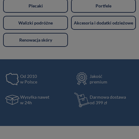
Plecaki
Portfele
Walizki podróżne
Akcesoria i dodatki odzieżowe
Renowacja skóry
Od 2010
Jakość
w Polsce
premium
Wysyłka nawet
Darmowa dostawa
w 24h
od 399 zł