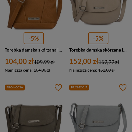
-5%
-5%
Torebka damska skórzana listonoszka mała Beltimore L58 brązowa camel
Torebka damska skórzana listonoszka miejska Beltimore L57 mała beżowa
104,00 zł
152,00 zł
109,99 zł
159,99 zł
Najniższa cena:
104,00 zł
Najniższa cena:
152,00 zł
PROMOCJA
PROMOCJA