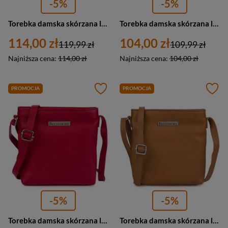
-5%
-5%
Torebka damska skórzana listonoszka klasyczna Beltimore L51 mała ecru kremowa
Torebka damska skórzana listonoszka mała Beltimore L58 czarna
114,00 zł
104,00 zł
119,99 zł
109,99 zł
Najniższa cena:
114,00 zł
Najniższa cena:
104,00 zł
PROMOCJA
PROMOCJA
-5%
-5%
Torebka damska skórzana listonoszka klasyczna Beltimore L51 mała czerwona
Torebka damska skórzana listonoszka klasyczna Beltimore L51 mała camel brąz