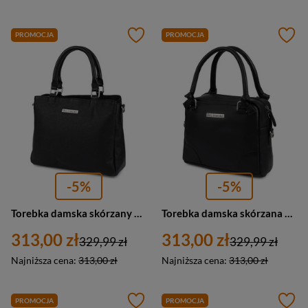
PROMOCJA
PROMOCJA
-5%
-5%
Torebka damska skórzany kuferek Beltimore N29 mała czarna
Torebka damska skórzana kuferek do ręki Beltimore N28 mała czarna
313,00 zł
313,00 zł
329,99 zł
329,99 zł
Najniższa cena:
313,00 zł
Najniższa cena:
313,00 zł
PROMOCJA
PROMOCJA