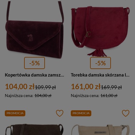
-5%
-5%
Kopertówka damska zamszowa wieczorowa torebka Beltimore W19 mała burgundowa
Torebka damska skórzana listonoszka zamszowa Beltimore B66 mała bordowa
104,00 zł
161,00 zł
109,99 zł
169,99 zł
Najniższa cena:
104,00 zł
Najniższa cena:
161,00 zł
PROMOCJA
PROMOCJA