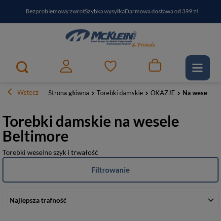
Bezproblemowy zwrot
Szybka wysyłka
Darmowa dostawa od 399 zł
PayPo - kup i zapłać za
30
dni
Zapisz się do newslettera i odbierz RABAT
Wstecz
Strona główna
Torebki damskie
OKAZJE
Na wesele
Torebki damskie na wesele
Beltimore
Torebki weselne szyk i trwałość
Filtrowanie
Najlepsza trafność