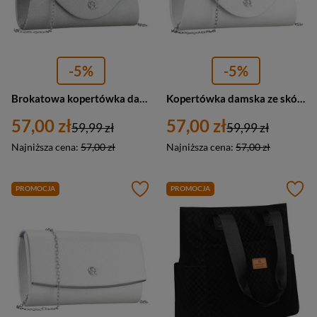
-5%
-5%
Brokatowa kopertówka damska z łańcuszkiem Rovicky R-XS029-2 mała srebrna
Kopertówka damska ze skóry ekologicznej na łańcuszku Rovicky R-XS029-1 mała srebrna
57,00 zł
57,00 zł
59,99 zł
59,99 zł
Najniższa cena:
57,00 zł
Najniższa cena:
57,00 zł
PROMOCJA
PROMOCJA