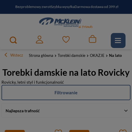
Bezproblemowy zwrot
Szybka wysyłka
Darmowa dostawa od 399 zł
PayPo - kup i zapłać za
30
dni
Zapisz się do newslettera i odbierz RABAT
Wstecz
Strona główna
Torebki damskie
OKAZJE
Na lato
Torebki damskie na lato Rovicky
Rovicky, letni styl i funkcjonalność
Filtrowanie
Najlepsza trafność