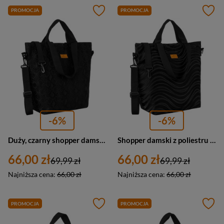
PROMOCJA
PROMOCJA
-6%
-6%
Duży, czarny shopper damski z poliestru zawieszony na uchwytach i regulowanym pasku - Rovicky
Shopper damski z poliestru w czarnym kolorze pokryty falistym wzorem - Rovicky
66,00 zł
66,00 zł
69,99 zł
69,99 zł
Najniższa cena:
66,00 zł
Najniższa cena:
66,00 zł
PROMOCJA
PROMOCJA