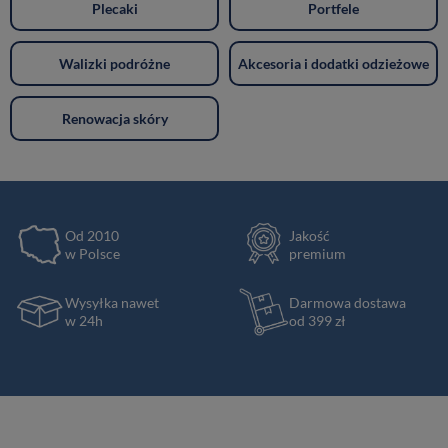
Plecaki
Portfele
Walizki podróżne
Akcesoria i dodatki odzieżowe
Renowacja skóry
Od 2010
Jakość
w Polsce
premium
Wysyłka nawet
Darmowa dostawa
w 24h
od 399 zł