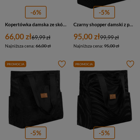
-6%
-5%
Kopertówka damska ze skóry ekologicznej na łańcuszku Rovicky R-XS028-1 mała srebrna
Czarny shopper damski z poliestru pokrytego geometrycznym wzorem - Rovicky
66,00 zł
95,00 zł
69,99 zł
99,99 zł
Najniższa cena:
66,00 zł
Najniższa cena:
95,00 zł
PROMOCJA
PROMOCJA
-5%
-5%