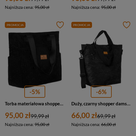
Najniższa cena:
95,00 zł
Najniższa cena:
95,00 zł
PROMOCJA
PROMOCJA
-5%
-6%
Torba materiałowa shopper w czarnym kolorze - Rovicky
Duży, czarny shopper damski zawieszony na uchwytach i regulowanym pasku - Rovicky
95,00 zł
66,00 zł
99,99 zł
69,99 zł
Najniższa cena:
95,00 zł
Najniższa cena:
66,00 zł