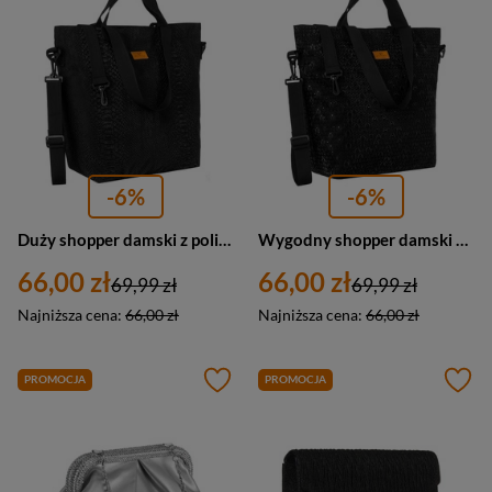
-6%
-6%
Duży shopper damski z poliestru w czarnym kolorze pokryty zwierzęcym wzorem - Rovicky
Wygodny shopper damski z poliestru w czarnym kolorze - Rovicky
66,00 zł
66,00 zł
69,99 zł
69,99 zł
Najniższa cena:
66,00 zł
Najniższa cena:
66,00 zł
PROMOCJA
PROMOCJA