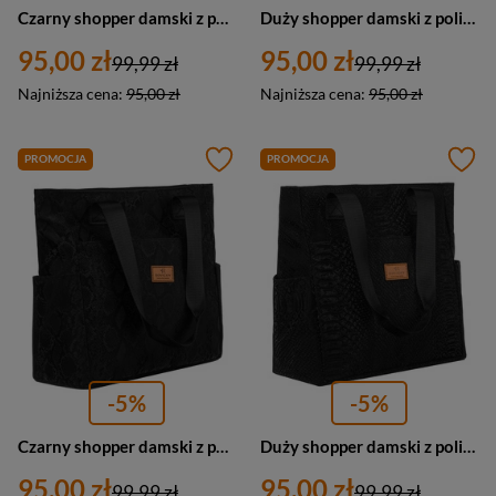
Czarny shopper damski z poliestru zawieszony na wygodnych uchwytach z zewnętrzną kieszonką na suwak - Rovicky
Duży shopper damski z poliestru w czarnym kolorze pokryty falistym wzorem - Rovicky
95,00 zł
95,00 zł
99,99 zł
99,99 zł
Najniższa cena:
95,00 zł
Najniższa cena:
95,00 zł
PROMOCJA
PROMOCJA
-5%
-5%
Czarny shopper damski z poliestru zawieszony na wygodnych uchwytach - Rovicky
Duży shopper damski z poliestru w czarnym kolorze - Rovicky
95,00 zł
95,00 zł
99,99 zł
99,99 zł