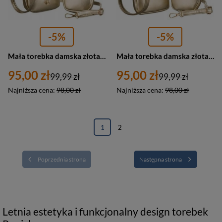
-5%
-5%
Mała torebka damska złota saszetka ze skóry ekologicznej - Rovicky R-KP-02-HRH
Mała torebka damska złota z saszetką ze skóry ekologicznej - Rovicky R-KP-10-HRH
95,00 zł
95,00 zł
99,99 zł
99,99 zł
Najniższa cena:
98,00 zł
Najniższa cena:
98,00 zł
1
2
Poprzednia strona
Następna strona
Letnia estetyka i funkcjonalny design torebek