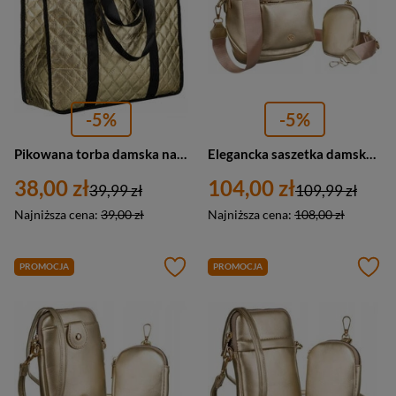
-5%
-5%
Pikowana torba damska na zakupy shopperka złota - Rovicky RSPV-001P
Elegancka saszetka damska torebka złota na ramię z portmonetką - Rovicky R-KP-04-HRH
38,00 zł
104,00 zł
39,99 zł
109,99 zł
Najniższa cena:
39,00 zł
Najniższa cena:
108,00 zł
PROMOCJA
PROMOCJA