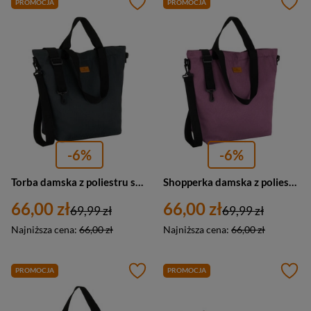
PROMOCJA
PROMOCJA
-6%
-6%
Torba damska z poliestru shopper Rovicky R-TZ15605-ZJ duża A4 szara
Shopperka damska z poliestru trapezowa Rovicky R-TZ15605-ZJ duża A4 fioletowa
66,00 zł
66,00 zł
69,99 zł
69,99 zł
Najniższa cena:
66,00 zł
Najniższa cena:
66,00 zł
PROMOCJA
PROMOCJA