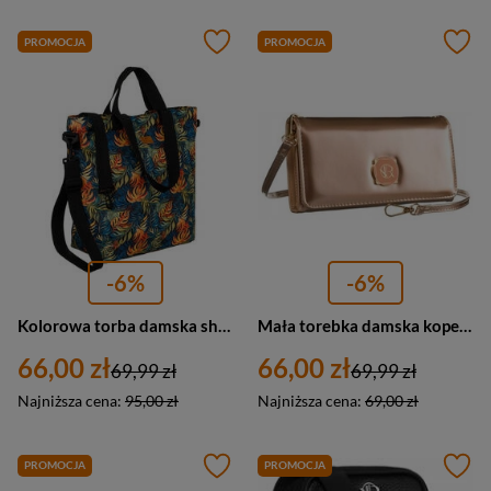
PROMOCJA
PROMOCJA
-6%
-6%
Kolorowa torba damska shopper bag materiałowa S14 - Rovicky R-TZ15605
Mała torebka damska kopertówka złota na telefon - Rovicky R-MW-01
66,00 zł
66,00 zł
69,99 zł
69,99 zł
Najniższa cena:
95,00 zł
Najniższa cena:
69,00 zł
PROMOCJA
PROMOCJA