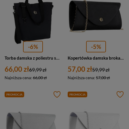
-6%
-5%
Torba damska z poliestru shopper Rovicky R-TZ15605-ZH duża A4 czarna
Kopertówka damska brokatowa wizytowa na łańcuszku Rovicky R-XS029-2 mała czarna
66,00 zł
57,00 zł
69,99 zł
59,99 zł
Najniższa cena:
66,00 zł
Najniższa cena:
57,00 zł
PROMOCJA
PROMOCJA