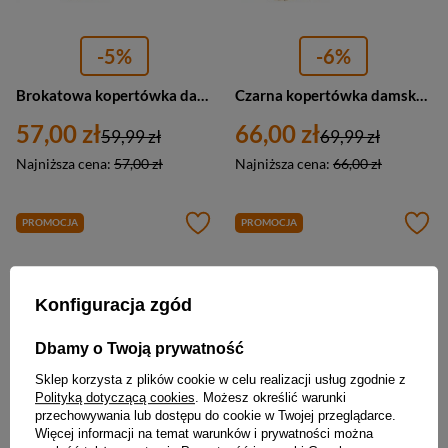
-5%
-6%
Brokatowa kopertówka damska w granatowym kolorze zawieszona na łańcuszku - Rovicky
Czarna kopertówka damska ze skóry ekologicznej w prążki - Rovicky
57,00 zł
66,00 zł
59,99 zł
69,99 zł
Najniższa cena:
57,00 zł
Najniższa cena:
66,00 zł
PROMOCJA
PROMOCJA
Konfiguracja zgód
Dbamy o Twoją prywatność
Sklep korzysta z plików cookie w celu realizacji usług zgodnie z
Polityką dotyczącą cookies
. Możesz określić warunki
przechowywania lub dostępu do cookie w Twojej przeglądarce.
Więcej informacji na temat warunków i prywatności można
-5%
-6%