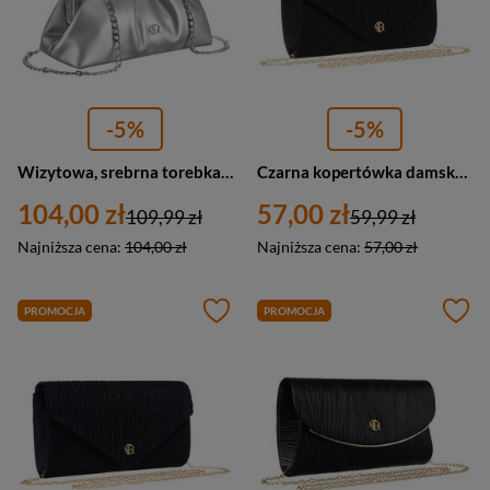
-5%
-5%
Wizytowa, srebrna torebka damska ze skóry ekologicznej - Rovicky
Czarna kopertówka damska ze wzorem w jodełkę zawieszona na łańcuszku - Rovicky
104,00 zł
57,00 zł
109,99 zł
59,99 zł
Najniższa cena:
104,00 zł
Najniższa cena:
57,00 zł
PROMOCJA
PROMOCJA