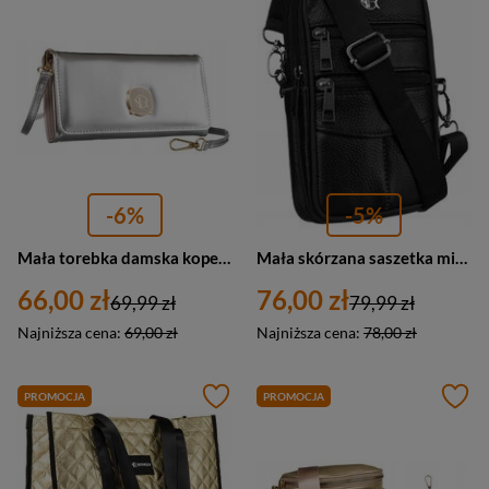
-6%
-5%
Mała torebka damska kopertówka srebrna na telefon - Rovicky R-MW-01
Mała skórzana saszetka miejska na ramię listonoszka - Rovicky R-13207-S
66,00 zł
76,00 zł
69,99 zł
79,99 zł
Najniższa cena:
69,00 zł
Najniższa cena:
78,00 zł
PROMOCJA
PROMOCJA