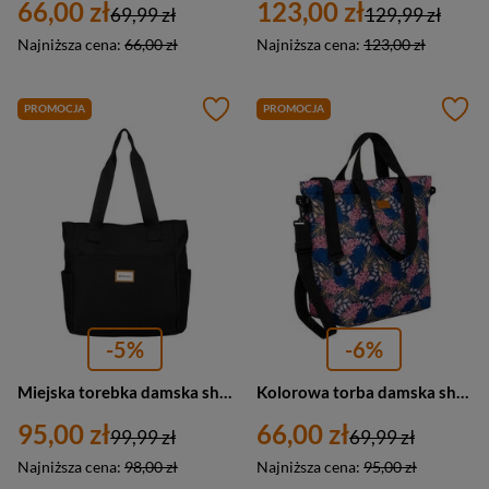
66,00 zł
123,00 zł
69,99 zł
129,99 zł
Najniższa cena:
66,00 zł
Najniższa cena:
123,00 zł
PROMOCJA
PROMOCJA
-5%
-6%
Miejska torebka damska shopper bag na ramię czarny - Rovicky R-TZ-01
Kolorowa torba damska shopper bag materiałowa S15 - Rovicky R-TZ15605
95,00 zł
66,00 zł
99,99 zł
69,99 zł
Najniższa cena:
98,00 zł
Najniższa cena:
95,00 zł