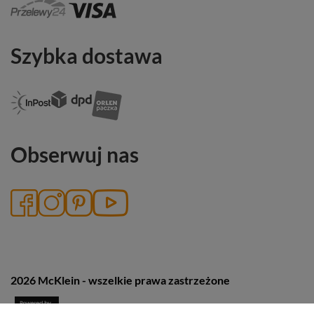
Szybka dostawa
Obserwuj nas
2026 McKlein - wszelkie prawa zastrzeżone