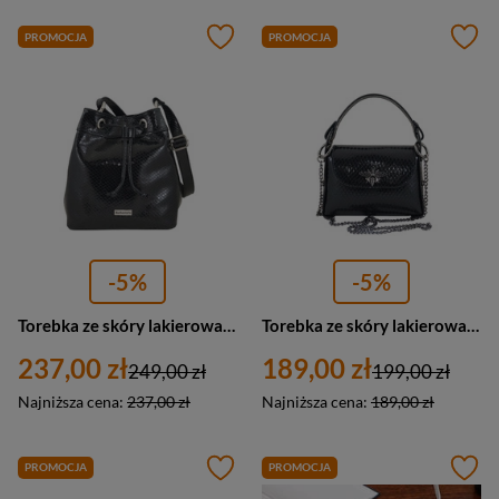
PROMOCJA
PROMOCJA
-5%
-5%
Torebka ze skóry lakierowanej damska Barberini's 975/1-1 worek listonoszka mała czarna
Torebka ze skóry lakierowanej na łańcuszku damska Barberini's 957/1-1 listonoszka mała czarna
237,00 zł
189,00 zł
249,00 zł
199,00 zł
Najniższa cena:
237,00 zł
Najniższa cena:
189,00 zł
PROMOCJA
PROMOCJA