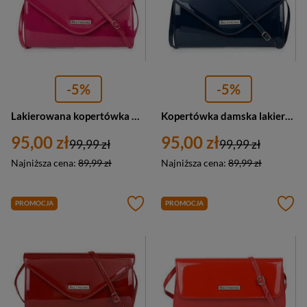
-5%
-5%
Lakierowana kopertówka wieczorowa torebka różowa Beltimore M78
Kopertówka damska lakierowana wieczorowa torebka granatowa M78
95,00 zł
95,00 zł
99,99 zł
99,99 zł
Najniższa cena:
89,99 zł
Najniższa cena:
89,99 zł
PROMOCJA
PROMOCJA