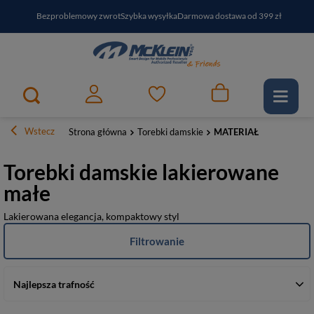
Bezproblemowy zwrot
Szybka wysyłka
Darmowa dostawa od 399 zł
PayPo - kup i zapłać za
30
dni
Zapisz się do newslettera i odbierz RABAT
Wstecz
Strona główna
Torebki damskie
MATERIAŁ
Torebki damskie lakierowane
małe
Lakierowana elegancja, kompaktowy styl
Filtrowanie
Najlepsza trafność