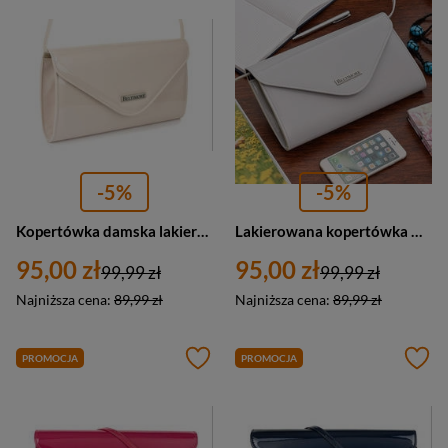
-5%
-5%
Kopertówka damska lakierowana kremowa - Beltimore M78
Lakierowana kopertówka wieczorowa szara torebka M78
95,00 zł
95,00 zł
99,99 zł
99,99 zł
Najniższa cena:
89,99 zł
Najniższa cena:
89,99 zł
PROMOCJA
PROMOCJA