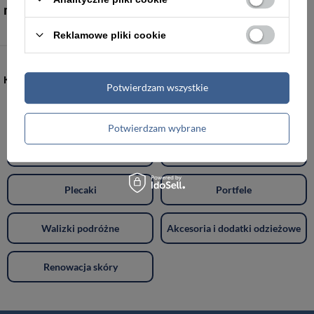
marki Barberini's?
Reklamowe pliki cookie
KATEGORIE
Potwierdzam wszystkie
Torebki damskie
Torby damskie
Potwierdzam wybrane
Torby męskie
Teczki męskie
Plecaki
Portfele
Walizki podróżne
Akcesoria i dodatki odzieżowe
Renowacja skóry