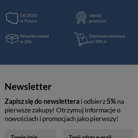
Od 2010
Jakość
w Polsce
premium
Wysyłka nawet
Darmowa dostawa
w 24h
od 399 zł
Newsletter
Zapisz się do newslettera
i odbierz
5%
na
pierwsze zakupy! Otrzymuj informacje o
nowościach i promocjach jako pierwszy!
Twoje imię
Twój adres e-mail