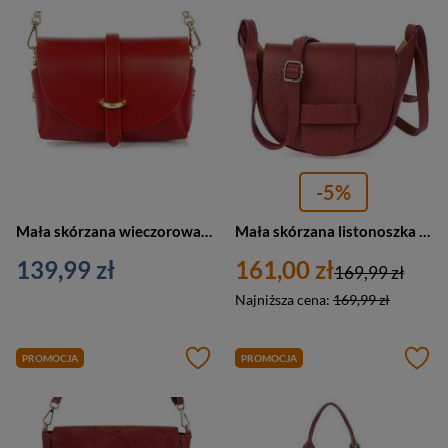
-5%
Mała skórzana wieczorowa listonoszka damska na łańcuszku ciemnoczerwona - Vera Pelle P45
Mała skórzana listonoszka damska na ramię bordowa - Vera Pelle X41
139,99 zł
161,00 zł
169,99 zł
Najniższa cena:
169,99 zł
PROMOCJA
PROMOCJA