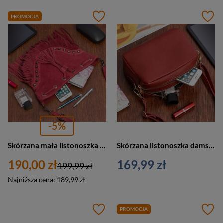
PROMOCJA
-5%
Skórzana mała listonoszka damska z frędzlami bordowa - Vera Pelle X39
Skórzana listonoszka damska na ramię bordowa - Vera Pelle P10
190,00 zł
169,99 zł
199,99 zł
Najniższa cena:
189,99 zł
PROMOCJA