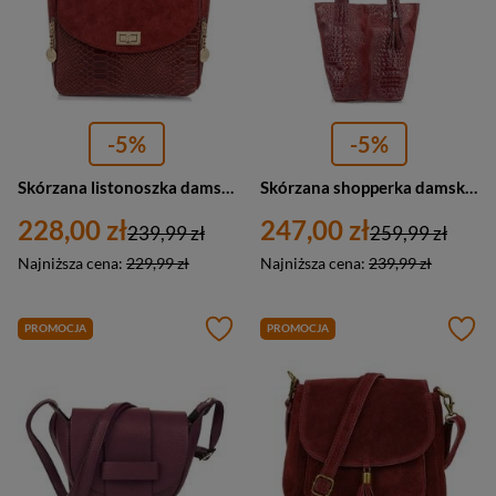
-5%
-5%
Skórzana listonoszka damska na ramię bordowa skóra węża Vera Pelle T96
Skórzana shopperka damska zamszowa croco bordowa - Vera Pelle L94
228,00 zł
247,00 zł
239,99 zł
259,99 zł
Najniższa cena:
229,99 zł
Najniższa cena:
239,99 zł
PROMOCJA
PROMOCJA