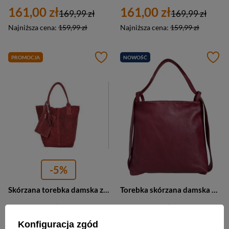
161,00 zł
161,00 zł
169,99 zł
169,99 zł
Najniższa cena:
159,99 zł
Najniższa cena:
159,99 zł
PROMOCJA
NOWOŚĆ
-5%
Skórzana torebka damska zamszowa bordowa Vera Pelle L82
Torebka skórzana damska Vera Pelle WX754R worek plecak 2w1 A4 bordowa
161,00 zł
249,00 zł
169,99 zł
Konfiguracja zgód
Najniższa cena:
169,99 zł