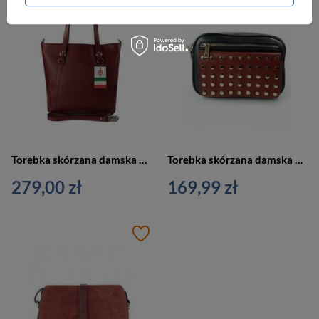
Torebka skórzana damska Vera Pelle MVN14R klasyczna shopper A4 bordowa
Torebka skórzana damska Vera Pelle VPX17Nr listonoszka średnia czarno‑bordowa
279,00 zł
169,99 zł