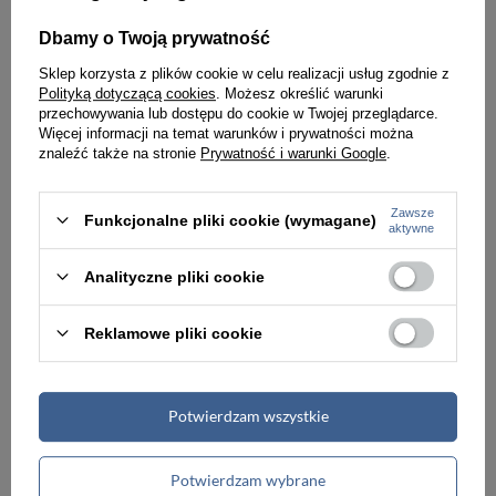
Dbamy o Twoją prywatność
NOWOŚĆ
Sklep korzysta z plików cookie w celu realizacji usług zgodnie z
Polityką dotyczącą cookies
. Możesz określić warunki
przechowywania lub dostępu do cookie w Twojej przeglądarce.
Więcej informacji na temat warunków i prywatności można
znaleźć także na stronie
Prywatność i warunki Google
.
Zawsze
Funkcjonalne pliki cookie (wymagane)
aktywne
Analityczne pliki cookie
Reklamowe pliki cookie
Torebka skórzana damska Vera Pelle VOM65RR shopper bag A4 bordowa
Torebka skórzana damska Vera Pelle VPMC15R kuferek listonoszka bordowa
319,00 zł
249,99 zł
Potwierdzam wszystkie
Potwierdzam wybrane