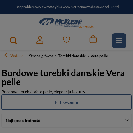
Bezproblemowy zwrot
Szybka wysyłka
Darmowa dostawa od 399 zł
PayPo - kup i zapłać za
30
dni
Zapisz się do newslettera i odbierz RABAT
Wstecz
Strona główna
Torebki damskie
Vera pelle
Bordowe torebki damskie Vera
pelle
Bordowe torebki Vera pelle, elegancja faktury
Filtrowanie
Najlepsza trafność