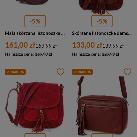
-5%
-5%
Mała skórzana listonoszka damska na ramię burgundowa - Vera Pelle X41
Skórzana listonoszka damska zamszowa z klapką bordowa Vera Pelle X40
161,00 zł
133,00 zł
169,99 zł
139,99 zł
Najniższa cena:
169,99 zł
Najniższa cena:
129,99 zł
PROMOCJA
PROMOCJA