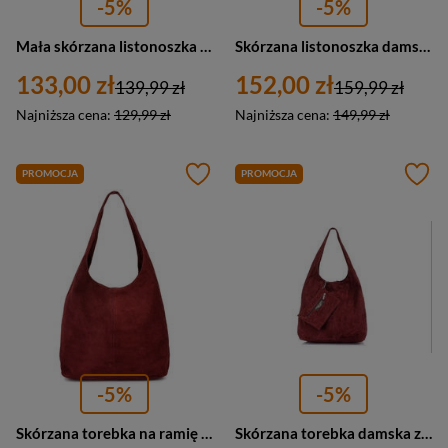
-5%
-5%
Mała skórzana listonoszka damska z klapką bordowa - Vera Pelle X40
Skórzana listonoszka damska z frędzlem bordowa Vera Pelle C74
133,00 zł
152,00 zł
139,99 zł
159,99 zł
Najniższa cena:
129,99 zł
Najniższa cena:
149,99 zł
PROMOCJA
PROMOCJA
-5%
-5%
Skórzana torebka na ramię zamszowa bordowa Vera Pelle U35
Skórzana torebka damska zamszowa bordowa worek Vera Pelle N88