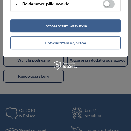
Reklamowe pliki cookie
Torebki damskie
Torby damskie
Potwierdzam wszystkie
Torby męskie
Teczki męskie
Potwierdzam wybrane
Plecaki
Portfele
Walizki podróżne
Akcesoria i dodatki odzieżowe
Renowacja skóry
Od 2010
Jakość
w Polsce
premium
Wysyłka nawet
Darmowa dostawa