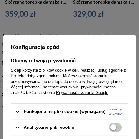
Skórzana torebka damska shopper bag czarna worek - Solier FL27 Fiore
Skórzana torebka damska skóra węża shopper bag czarna worek - Solier FL27
359,00 zł
329,00 zł
Torebki damskie Solier stanowiące fuzję
minimalistycznej formy z najwyższą jakością
Konfiguracja zgód
naturalnej skóry
Dbamy o Twoją prywatność
Torebki damskie Solier to zaawansowane konstrukcyjnie torby
miejskie, shopperki oraz listonoszki, wytwarzane z
Sklep korzysta z plików cookie w celu realizacji usług zgodnie z
wyselekcjonowanej skóry naturalnej o gładkiej lub fakturowanej
Polityką dotyczącą cookies
. Możesz określić warunki
strukturze. Produkty te zostały zaprojektowane jako wytrzymałe
przechowywania lub dostępu do cookie w Twojej przeglądarce.
Więcej informacji na temat warunków i prywatności można
narzędzia do codziennej organizacji przedmiotów osobistych i
znaleźć także na stronie
Prywatność i warunki Google
.
dokumentów, zapewniając pełną odporność na deformacje oraz
intensywną eksploatację. Dominują tu fasony o dużej pojemności,
które łączą surową estetykę z techniczną precyzją wykonania detali.
Zawsze
Funkcjonalne pliki cookie (wymagane)
aktywne
Analityczne pliki cookie
KATEGORIE