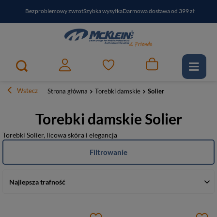
Bezproblemowy zwrot
Szybka wysyłka
Darmowa dostawa od 399 zł
PayPo - kup i zapłać za
30
dni
Zapisz się do newslettera i odbierz RABAT
Wstecz
Strona główna
Torebki damskie
Solier
Torebki damskie Solier
Torebki Solier, licowa skóra i elegancja
Filtrowanie
Najlepsza trafność