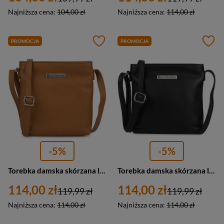
Najniższa cena:
104,00 zł
Najniższa cena:
114,00 zł
PROMOCJA
PROMOCJA
-5%
-5%
Torebka damska skórzana listonoszka klasyczna Beltimore L51 mała camel brąz
Torebka damska skórzana listonoszka klasyczna Beltimore L51 mała czarna
114,00 zł
114,00 zł
119,99 zł
119,99 zł
Najniższa cena:
114,00 zł
Najniższa cena:
114,00 zł