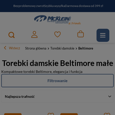
Bezproblemowy zwrot
Szybka wysyłka
Darmowa dostawa od 399 zł
PayPo - kup i zapłać za
30
dni
Zapisz się do newslettera i odbierz RABAT
Wstecz
Strona główna
Torebki damskie
Beltimore
Torebki damskie Beltimore małe
Kompaktowe torebki Beltimore, elegancja i funkcja
Filtrowanie
Najlepsza trafność