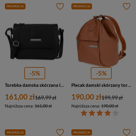
PROMOCJA
PROMOCJA
-5%
-5%
Torebka damska skórzana listonoszka klasyczna Beltimore L50 mała czana
Plecak damski skórzany torebka 2w1 rudy Beltimore 019 camel brąz
161,00 zł
190,00 zł
169,99 zł
199,99 zł
Najniższa cena:
161,00 zł
Najniższa cena:
190,00 zł
PROMOCJA
PROMOCJA