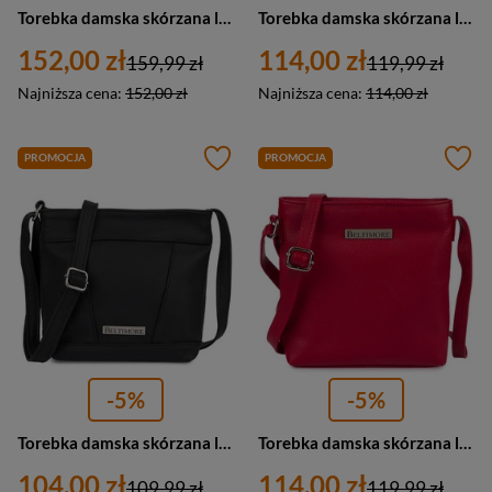
Torebka damska skórzana listonoszka miejska Beltimore L57 mała szara
Torebka damska skórzana listonoszka klasyczna Beltimore L51 mała ecru kremowa
152,00 zł
114,00 zł
159,99 zł
119,99 zł
Najniższa cena:
152,00 zł
Najniższa cena:
114,00 zł
PROMOCJA
PROMOCJA
-5%
-5%
Torebka damska skórzana listonoszka mała Beltimore L58 czarna
Torebka damska skórzana listonoszka klasyczna Beltimore L51 mała czerwona
104,00 zł
114,00 zł
109,99 zł
119,99 zł