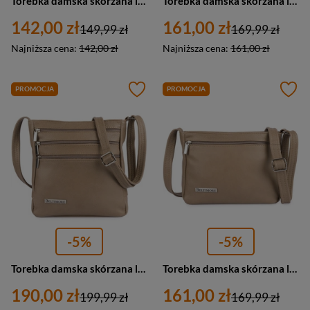
Torebka damska skórzana listonoszka miejska Beltimore L49 mała beżowa
Torebka damska skórzana listonoszka miejska Beltimore L46 mała czarna
142,00 zł
161,00 zł
149,99 zł
169,99 zł
Najniższa cena:
142,00 zł
Najniższa cena:
161,00 zł
PROMOCJA
PROMOCJA
-5%
-5%
Torebka damska skórzana listonoszka miejska elegancka Beltimore L43 mała beżowa
Torebka damska skórzana listonoszka miejska Beltimore L42 mała beżowa
190,00 zł
161,00 zł
199,99 zł
169,99 zł