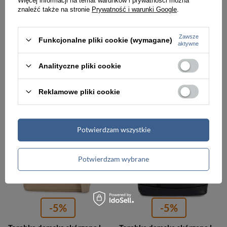
Więcej informacji na temat warunków i prywatności można
znaleźć także na stronie
Prywatność i warunki Google
.
-5%
-5%
Torebka damska skórzana listonoszka zamszowa Beltimore B66 mała bordowa
Torebka damska skórzana listonoszka zamszowa Beltimore B66 mała ciemnobrązowa
Zawsze
Funkcjonalne pliki cookie (wymagane)
aktywne
161,00 zł
161,00 zł
169,99 zł
169,99 zł
Analityczne pliki cookie
Najniższa cena:
161,00 zł
Najniższa cena:
161,00 zł
Reklamowe pliki cookie
PROMOCJA
PROMOCJA
Potwierdzam wszystkie
Potwierdzam wybrane
-5%
-5%