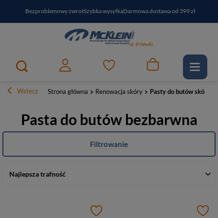
Bezproblemowy zwrot
Szybka wysyłka
Darmowa dostawa od 399 zł
PayPo - kup i zapłać za
30
dni
Zapisz się do newslettera i odbierz RABAT
Wstecz
Strona główna
Renowacja skóry
Pasty do butów skórzan
Pasta do butów bezbarwna
Filtrowanie
Najlepsza trafność