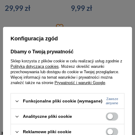
29,99 zł
9,99 zł
Konfiguracja zgód
Dbamy o Twoją prywatność
Sklep korzysta z plików cookie w celu realizacji usług zgodnie z
Polityką dotyczącą cookies
. Możesz określić warunki
przechowywania lub dostępu do cookie w Twojej przeglądarce.
Więcej informacji na temat warunków i prywatności można
znaleźć także na stronie
Prywatność i warunki Google
.
Zawsze
Funkcjonalne pliki cookie (wymagane)
aktywne
Pasta do butów wosk pate de luxe Saphir 50 ml
39,99 zł
Analityczne pliki cookie
Reklamowe pliki cookie
KATEGORIE