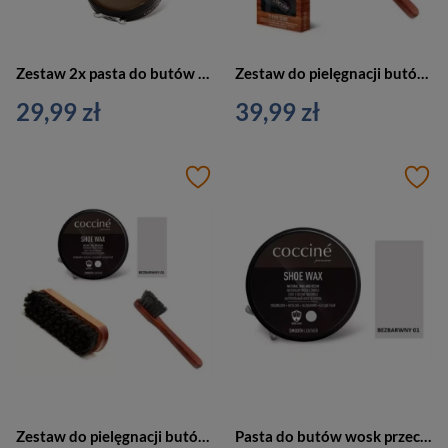
Zestaw 2x pasta do butów wosk brązowy + bezbarwny coccine OR101-ZESBRNE
Zestaw do pielęgnacji butów pasta + rękawica + mazak Coccine bezbarwny
29,99 zł
39,99 zł
Zestaw do pielęgnacji butów pasta + szczotka do polerowania + mazak Coccine bezbarwny
Pasta do butów wosk przeciw pękaniu skóry - Coccine 40 ml