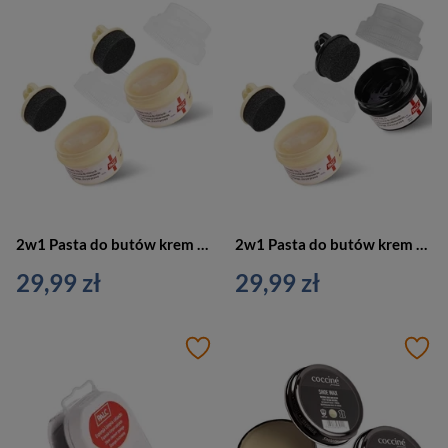
2w1 Pasta do butów krem do skór licowych 50ml bezbarwna - Palc PA110-2X/NEUTRAL
2w1 Pasta do butów krem do skór licowych 50ml - czarna + bezbarwna Palc PA110-2X
29,99 zł
29,99 zł