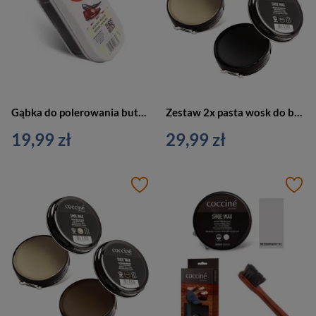
Gąbka do polerowania butów bezbarwna, czyścik samonabłyszczający duży - Palc PA109/NEUTRAL
Zestaw 2x pasta wosk do butów czarny + bezbarwny Coccine OR101-ZESBLNE
19,99 zł
29,99 zł