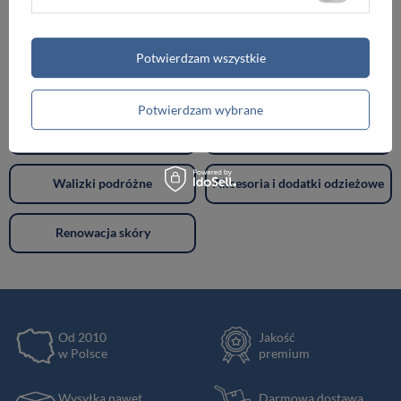
Torebki damskie
Torby damskie
Potwierdzam wszystkie
Torby męskie
Teczki męskie
Potwierdzam wybrane
Plecaki
Portfele
Walizki podróżne
Akcesoria i dodatki odzieżowe
Renowacja skóry
Od 2010
Jakość
w Polsce
premium
Wysyłka nawet
Darmowa dostawa