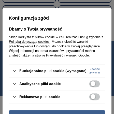
Walizki podróżne
Akcesoria i dodatki odzieżowe
Konfiguracja zgód
Renowacja skóry
Dbamy o Twoją prywatność
Sklep korzysta z plików cookie w celu realizacji usług zgodnie z
Polityką dotyczącą cookies
. Możesz określić warunki
przechowywania lub dostępu do cookie w Twojej przeglądarce.
Więcej informacji na temat warunków i prywatności można
Od 2010
Jakość
znaleźć także na stronie
Prywatność i warunki Google
.
w Polsce
premium
Zawsze
Funkcjonalne pliki cookie (wymagane)
Wysyłka nawet
Darmowa dostawa
aktywne
w 24h
od 399 zł
Analityczne pliki cookie
Reklamowe pliki cookie
Newsletter