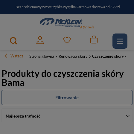
Bezproblemowy zwrot
Szybka wysyłka
Darmowa dostawa od 399 zł
PayPo - kup i zapłać za
30
dni
Zapisz się do newslettera i odbierz RABAT
Wstecz
Strona główna
Renowacja skóry
Czyszczenie skóry - prep
Produkty do czyszczenia skóry
Bama
Filtrowanie
Najlepsza trafność