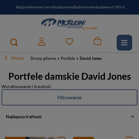
Bezproblemowy zwrot
Szybka wysyłka
Darmowa dostawa od 399 zł
PayPo - kup i zapłać za
30
dni
Zapisz się do newslettera i odbierz RABAT
Wstecz
Strona główna
Portfele
David Jones
Portfele damskie David Jones
Wyrafinowanie i trwałość
Filtrowanie
Najlepsza trafność