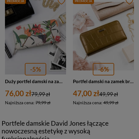
PROMOCJA
PROMOCJA
-5%
-6%
Duży portfel damski na zamek w kwiaty ze skóry ekologicznej — David Jones P131-510
Portfel damski na zamek brązowy eko skóra David Jones P110-510A-6018 BREEN
76,00 zł
47,00 zł
79,99 zł
49,99 zł
Najniższa cena:
79,99 zł
Najniższa cena:
49,99 zł
Portfele damskie David Jones łączące
nowoczesną estetykę z wysoką
funkcjonalnością