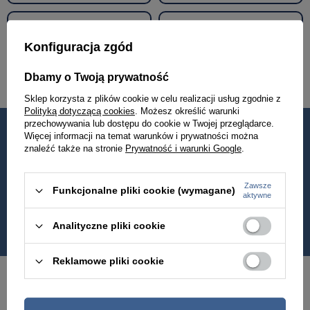
Walizki podróżne
Akcesoria i dodatki odzieżowe
Konfiguracja zgód
Renowacja skóry
Dbamy o Twoją prywatność
Sklep korzysta z plików cookie w celu realizacji usług zgodnie z
Polityką dotyczącą cookies
. Możesz określić warunki
przechowywania lub dostępu do cookie w Twojej przeglądarce.
Więcej informacji na temat warunków i prywatności można
Od 2010
Jakość
znaleźć także na stronie
Prywatność i warunki Google
.
w Polsce
premium
Zawsze
Funkcjonalne pliki cookie (wymagane)
Wysyłka nawet
Darmowa dostawa
aktywne
w 24h
od 399 zł
Analityczne pliki cookie
Reklamowe pliki cookie
Newsletter