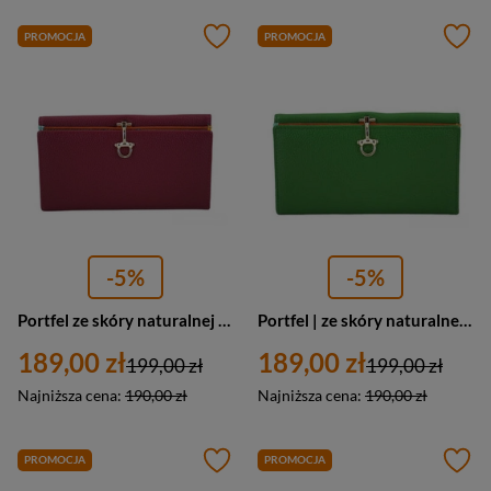
PROMOCJA
PROMOCJA
-5%
-5%
Portfel ze skóry naturalnej damski Barberini's D-0020-14 duży fuksja
Portfel | ze skóry naturalnej | damski | Barberini's D-0020-38 | duży | zielony
189,00 zł
189,00 zł
199,00 zł
199,00 zł
Najniższa cena:
190,00 zł
Najniższa cena:
190,00 zł
PROMOCJA
PROMOCJA