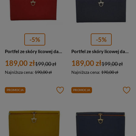
-5%
-5%
Portfel ze skóry licowej damski Barberini's D-0020-13 duży czerwony ze złotym zapięciem
Portfel ze skóry licowej damski Barberini's D-0020-4 duży granatowy
189,00 zł
189,00 zł
199,00 zł
199,00 zł
Najniższa cena:
190,00 zł
Najniższa cena:
190,00 zł
PROMOCJA
PROMOCJA