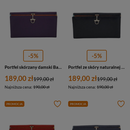
-5%
-5%
Portfel skórzany damski Barberini's D-0020-40 duży fioletowy
Portfel ze skóry naturalnej damski Barberini's D-0020-1 duży czarny
189,00 zł
189,00 zł
199,00 zł
199,00 zł
Najniższa cena:
190,00 zł
Najniższa cena:
190,00 zł
PROMOCJA
PROMOCJA