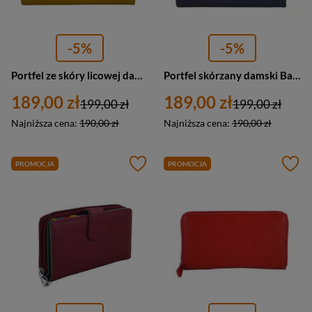
-5%
-5%
Portfel ze skóry licowej damski Barberini's D-0020-43 duży ciemnożółty
Portfel skórzany damski Barberini's D-0020-41 duży poziomy jasnogranatowy
189,00 zł
189,00 zł
199,00 zł
199,00 zł
Najniższa cena:
190,00 zł
Najniższa cena:
190,00 zł
PROMOCJA
PROMOCJA