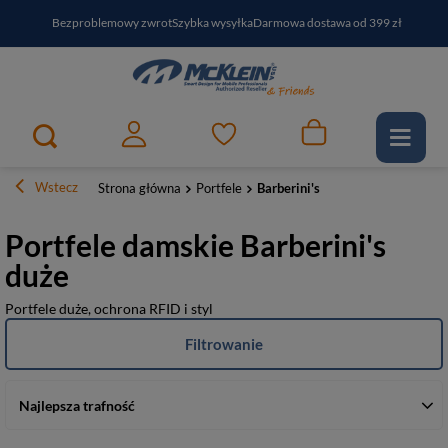
Bezproblemowy zwrot
Szybka wysyłka
Darmowa dostawa od 399 zł
PayPo - kup i zapłać za
30
dni
Zapisz się do newslettera i odbierz RABAT
Wstecz
Strona główna
Portfele
Barberini's
Portfele damskie Barberini's
duże
Portfele duże, ochrona RFID i styl
Filtrowanie
Najlepsza trafność