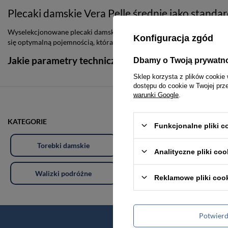
Plecaki damskie Vera Pelle średnie jako standard
Wyselekcjonowane plecaki damskie Vera Pelle średnie stanowią połąc
Konfiguracja zgód
się optymalną pojemnością, która pozwala na swobodne rozmieszczeni
Jakie parametry techniczne wyróżniają plecaki dam
Dbamy o Twoją prywatn
Sklep korzysta z plików cookie 
dostępu do cookie w Twojej prz
warunki Google
.
KATEGORIE
Funkcjonalne pliki 
Torebki damskie
Torby damskie
Analityczne pliki coo
Walizki podróżne
Akcesoria i dodatki odzieżowe
Reklamowe pliki coo
Potwier