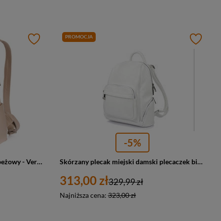
PROMOCJA
-5%
Skórzany plecak damski miejski beżowy - Vera Pelle U21
Skórzany plecak miejski damski plecaczek biały Vera Pelle U21
313,00 zł
329,99 zł
Najniższa cena:
323,00 zł