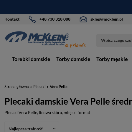
Kontakt
+48 730 318 088
sklep@mcklein.pl
Torebki damskie
Torby damskie
Torby męskie
Strona główna
Plecaki
Vera Pelle
Plecaki damskie Vera Pelle śred
Plecaki Vera Pelle, licowa skóra, miejski format
Najlepsza trafność