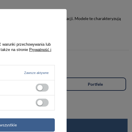
zeznaczoną do intensywnej eksploatacji. Modele te charakteryzują
 plecaczka.
ć warunki przechowywania lub
 także na stronie
Prywatność i
Zawsze aktywne
Plecaki
Portfele
wszystkie