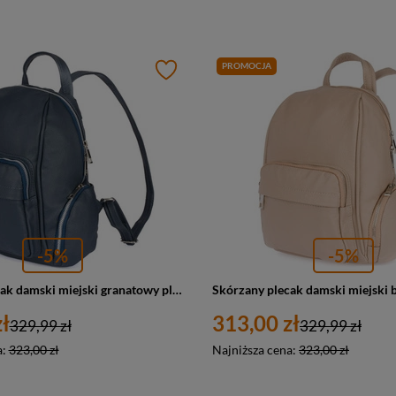
PROMOCJA
-5%
-5%
Skórzany plecak damski miejski granatowy plecaczek - Vera Pelle U21
ł
313,00 zł
329,99 zł
329,99 zł
a:
323,00 zł
Najniższa cena:
323,00 zł