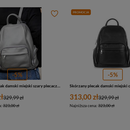
PROMOCJA
-5%
-5%
Skórzany plecak damski miejski szary plecaczek Vera Pelle U21
ł
313,00 zł
329,99 zł
329,99 zł
a:
323,00 zł
Najniższa cena:
323,00 zł