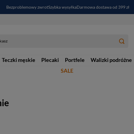
Bezproblemowy zwrot
Szybka wysyłka
Darmowa dostawa od 399 zł
PayPo - kup i zapłać za
30
dni
Zapisz się do newslettera i odbierz RABAT
Teczki męskie
Plecaki
Portfele
Walizki podróżne
SALE
nie