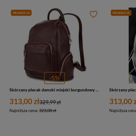
PROMOCJA
PROMOCJA
-5%
Skórzany plecak damski miejski burgundowy plecaczek Vera Pelle U21
313,00 zł
313,00 z
329,99 zł
Najniższa cena:
323,00 zł
Najniższa cen