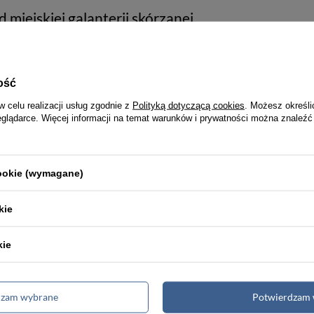
 miejskiej galanterii skórzanej
zenie wysokogatunkowej skóry naturalnej z ergonomiczną konstrukcją pr
e niezbędnych akcesoriów przy zachowaniu kompaktowej i lekkiej formy
skie Vera Pelle średnie?
ość
w celu realizacji usług zgodnie z
Polityką dotyczącą cookies
. Możesz określi
eglądarce. Więcej informacji na temat warunków i prywatności można znaleźć
cookie (wymagane)
Torby męskie
Teczki męskie
kie
Renowacja skóry
kie
dzam wybrane
Potwierdzam 