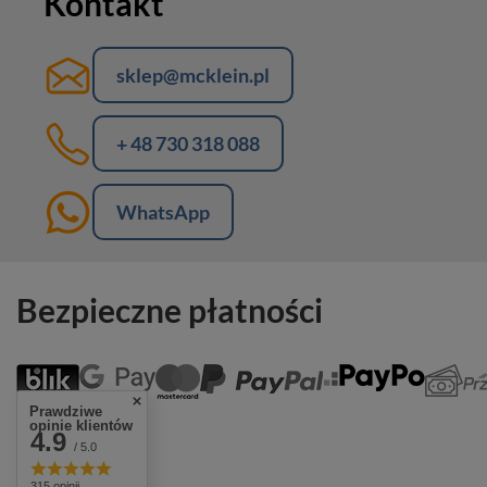
Kontakt
sklep@mcklein.pl
+ 48 730 318 088
WhatsApp
Bezpieczne płatności
Prawdziwe
opinie klientów
4.9
/ 5.0
315 opinii