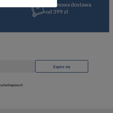
t
Darmowa dostawa
od 399 zł
Zapisz się
marketingowych