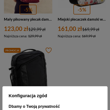
-5%
-5%
Mały pikowany plecak damski czerwony plecaczek - David Jones 5834-3
Miejski plecaczek damski w kwiatki — David Jones 6940-4
123,00 zł
161,00 zł
129,99 zł
169,99 zł
Najniższa cena:
129,99 zł
Najniższa cena:
169,99 zł
PROMOCJA
Konfiguracja zgód
-5%
Dbamy o Twoją prywatność