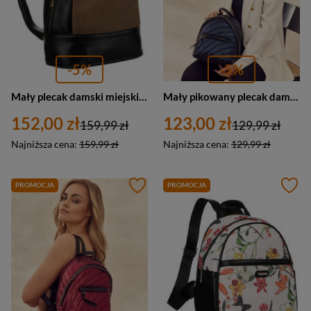
-5%
-5%
Mały plecak damski miejski ze skóry ekologicznej khaki - David Jones 6877-3
Mały pikowany plecak damski granatowy plecaczek - David Jones 5834-3
152,00 zł
123,00 zł
159,99 zł
129,99 zł
Najniższa cena:
159,99 zł
Najniższa cena:
129,99 zł
PROMOCJA
PROMOCJA