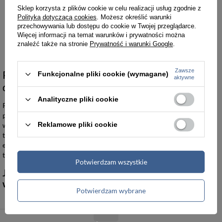
Podróżny plecak materiałowy na laptopa czarny z uchwytem na walizkę David Jones PC-029 BL
Sklep korzysta z plików cookie w celu realizacji usług zgodnie z
Polityką dotyczącą cookies
. Możesz określić warunki
171,00 zł
przechowywania lub dostępu do cookie w Twojej przeglądarce.
179,99 zł
Więcej informacji na temat warunków i prywatności można
Najniższa cena:
179,99 zł
znaleźć także na stronie
Prywatność i warunki Google
.
Zawsze
Plecaki damskie David Jones łączące paryski
Funkcjonalne pliki cookie (wymagane)
aktywne
design z funkcjonalnością
Analityczne pliki cookie
Plecaki damskie David Jones stanowią odpowiedź na potrzeby kobiet
poszukujących trwałych akcesoriów wykonanych z
Reklamowe pliki cookie
wysokogatunkowej skóry ekologicznej oraz odpornych materiałów
tekstylnych. Konstrukcje te sprawdzają się zarówno w codziennej
eksploatacji biurowej, jak i podczas intensywnego użytkowania w
trakcie krótkich wyjazdów służbowych czy wyjść miejskich.
Potwierdzam wszystkie
Jakie materiały i warianty kolorystyczne
wyróżniają tę kolekcję?
Potwierdzam wybrane