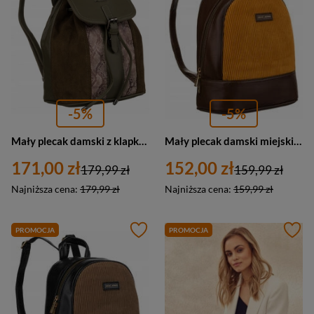
-5%
-5%
Mały plecak damski z klapką khaki ze skóry ekologicznej - David Jones 6885-2
Mały plecak damski miejski ze skóry ekologicznej brązowy - David Jones 6877-3
171,00 zł
152,00 zł
179,99 zł
159,99 zł
Najniższa cena:
179,99 zł
Najniższa cena:
159,99 zł
PROMOCJA
PROMOCJA