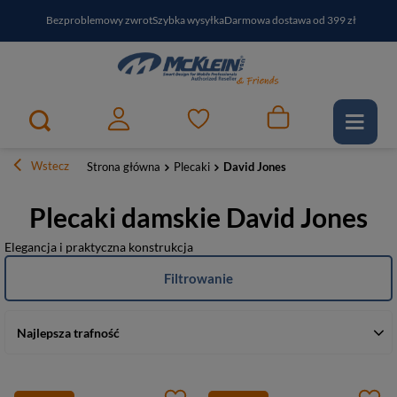
Bezproblemowy zwrot
Szybka wysyłka
Darmowa dostawa od 399 zł
PayPo - kup i zapłać za
30
dni
Zapisz się do newslettera i odbierz RABAT
Wstecz
Strona główna
Plecaki
David Jones
Plecaki damskie David Jones
Elegancja i praktyczna konstrukcja
Filtrowanie
Najlepsza trafność