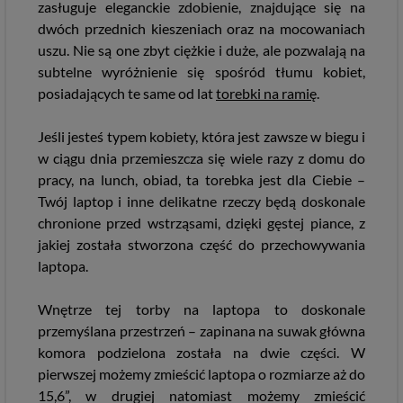
zasługuje eleganckie zdobienie, znajdujące się na
dwóch przednich kieszeniach oraz na mocowaniach
uszu. Nie są one zbyt ciężkie i duże, ale pozwalają na
subtelne wyróżnienie się spośród tłumu kobiet,
posiadających te same od lat
torebki na ramię
.
Jeśli jesteś typem kobiety, która jest zawsze w biegu i
w ciągu dnia przemieszcza się wiele razy z domu do
pracy, na lunch, obiad, ta torebka jest dla Ciebie –
Twój laptop i inne delikatne rzeczy będą doskonale
chronione przed wstrząsami, dzięki gęstej piance, z
jakiej została stworzona część do przechowywania
laptopa.
Wnętrze tej torby na laptopa to doskonale
przemyślana przestrzeń – zapinana na suwak główna
komora podzielona została na dwie części. W
pierwszej możemy zmieścić laptopa o rozmiarze aż do
15,6”, w drugiej natomiast możemy zmieścić