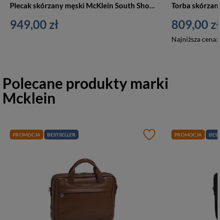
Plecak skórzany męski McKlein South Shore 18885 podróżny na laptopa A4 czarny
949,00 zł
809,00 zł
Najniższa cena:
Polecane produkty marki
Mcklein
PROMOCJA
BESTSELLER
PROMOCJA
BEST