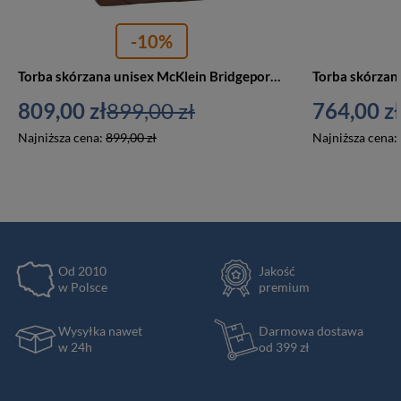
-10%
Torba skórzana unisex McKlein Bridgeport aktówka na laptopa 17 A4 brązowa
809,00 zł
899,00 zł
764,00 zł
Najniższa cena:
899,00 zł
Najniższa cena:
Od 2010
Jakość
w Polsce
premium
Wysyłka nawet
Darmowa dostawa
w 24h
od 399 zł