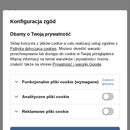
Kolor
czarny
Konfiguracja zgód
Płeć
kobieta
Dbamy o Twoją prywatność
Materiał
skóra naturalna
Sklep korzysta z plików cookie w celu realizacji usług zgodnie z
Rodzaj
DO RĘKI, NA RAMIĘ
Polityką dotyczącą cookies
. Możesz określić warunki
przechowywania lub dostępu do cookie w Twojej przeglądarce.
Więcej informacji na temat warunków i prywatności można
Liczba komór
1
znaleźć także na stronie
Prywatność i warunki Google
.
Rozmiar laptopa
15,6 cali
Zawsze
Funkcjonalne pliki cookie (wymagane)
aktywne
Parametry
Parametry bezpieczeństwa
bezpieczeństwa
Analityczne pliki cookie
Reklamowe pliki cookie
Podmiot odpowiedzialny
Art and Luiz Artur
za ten produkt na terenie
Sadowski
Więcej