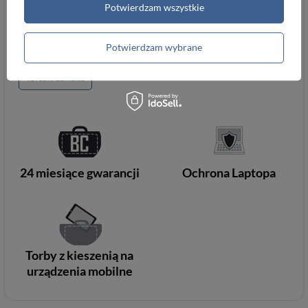
UE
Potwierdzam wszystkie
Potwierdzam wybrane
Torebki damskie
24 miesiące gwarancji
Ochrona Laptopa
Torby z kieszenią na
urządzenia mobilne