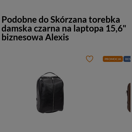
Podobne do
Skórzana torebka
damska czarna na laptopa 15,6"
biznesowa Alexis
PROMOCJA
BEST