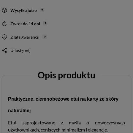
Wysyłka
jutro
Zwrot
do
14
dni
2 lata gwarancji
Udostępnij
Opis produktu
Praktyczne, ciemnobeżowe etui na karty ze skóry
naturalnej
Etui zaprojektowane z myślą o nowoczesnych
użytkownikach, ceniących minimalizm i elegancję.