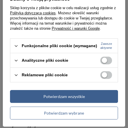
Styl
miejski/casual
Sklep korzysta z plików cookie w celu realizacji usług zgodnie z
Polityką dotyczącą cookies
. Możesz określić warunki
przechowywania lub dostępu do cookie w Twojej przeglądarce.
Zamknięcie
bez zapięcia
Więcej informacji na temat warunków i prywatności można
znaleźć także na stronie
Prywatność i warunki Google
.
Wzór
bez wzoru
Ilość przegródek
6-10
Zawsze
Funkcjonalne pliki cookie (wymagane)
aktywne
na karty
Analityczne pliki cookie
Kieszeń na
tak
monety
Reklamowe pliki cookie
Informacje dodatkowe
Potwierdzam wszystkie
Pudełko
nie
Potwierdzam wybrane
Dowód
nie mieści
rejestracyjny