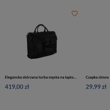
Elegancka skórzana torba męska na laptopa z kieszeniami czarna LAP-31701-NDM-NL BLA
Czapka zimow
419,00 zł
29,99 zł