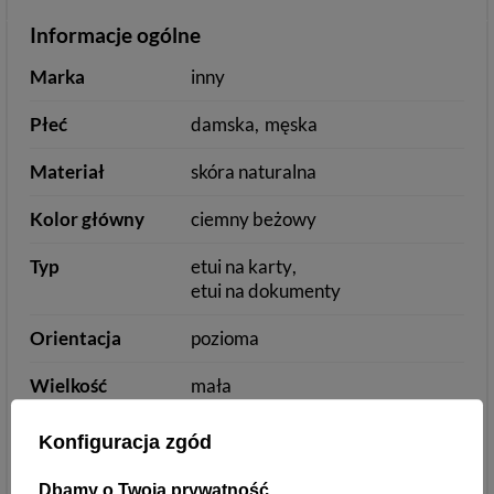
Informacje ogólne
Marka
inny
Płeć
damska
męska
Materiał
skóra naturalna
Kolor główny
ciemny beżowy
Typ
etui na karty
etui na dokumenty
Orientacja
pozioma
Wielkość
mała
Konfiguracja zgód
Detale
Dbamy o Twoją prywatność