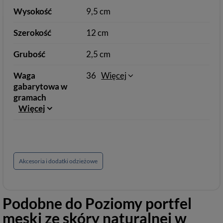
Wysokość
9,5 cm
Szerokość
12 cm
Grubość
2,5 cm
Waga
36
Więcej
gabarytowa w
gramach
Więcej
Akcesoria i dodatki odzieżowe
Podobne do
Poziomy portfel
męski ze skóry naturalnej w