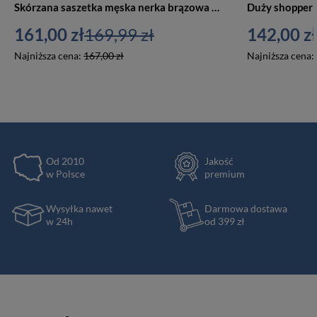
Skórzana saszetka męska nerka brązowa na biodra — Peterson 2507-OLH
161,00 zł
169,99 zł
142,00 zł
Najniższa cena:
167,00 zł
Najniższa cena:
Od 2010
Jakość
w Polsce
premium
Wysyłka nawet
Darmowa dostawa
w 24h
od 399 zł