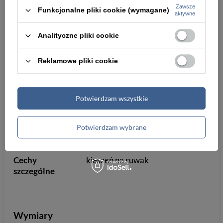
Zawsze
Kieszeń na
zamykana na zatrzask
Funkcjonalne pliki cookie (wymagane)
aktywne
monety
Analityczne pliki cookie
Ochrona RFID
tak
Reklamowe pliki cookie
Informacje dodatkowe
Potwierdzam wszystkie
Pudełko
tak
Dowód
mieści
Potwierdzam wybrane
rejestracyjny
Cechy
kieszeń na suwak
szczególne
Wymiary