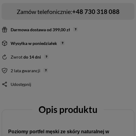
Zamów telefonicznie:
+48 730 318 088
Darmowa dostawa
od
399,00 zł
Wysyłka
w poniedziałek
Zwrot
do
14
dni
2 lata gwarancji
Udostępnij
Opis produktu
Poziomy portfel męski ze skóry naturalnej w