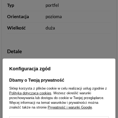
Typ
portfel
Orientacja
pozioma
Wielkość
duża
Detale
Styl
miejski/casual
Konfiguracja zgód
Zamknięcie
bez zapięcia
Dbamy o Twoją prywatność
Wzór
bez wzoru
Sklep korzysta z plików cookie w celu realizacji usług zgodnie z
Polityką dotyczącą cookies
. Możesz określić warunki
Ilość przegródek
6-10
przechowywania lub dostępu do cookie w Twojej przeglądarce.
na karty
Więcej informacji na temat warunków i prywatności można
znaleźć także na stronie
Prywatność i warunki Google
.
Kolor okuć
złoty