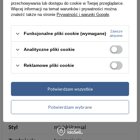
przechowywania lub dostępu do cookie w Twojej przeglądarce.
Marka
Peterson
Więcej informacji na temat warunków i prywatności można
znaleźć także na stronie
Prywatność i warunki Google
.
Płeć
męska
Zawsze
Materiał
skóra naturalna
Funkcjonalne pliki cookie (wymagane)
aktywne
Kolor główny
czarny
Analityczne pliki cookie
Typ
portfel
Reklamowe pliki cookie
Orientacja
pionowa
Wielkość
duża
Potwierdzam wszystkie
Potwierdzam wybrane
Detale
Styl
miejski/casual