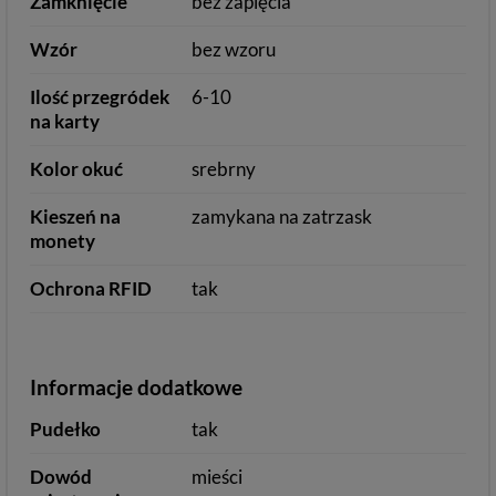
Zamknięcie
bez zapięcia
Wzór
bez wzoru
Ilość przegródek
6-10
na karty
Kolor okuć
srebrny
Kieszeń na
zamykana na zatrzask
monety
Ochrona RFID
tak
Informacje dodatkowe
Pudełko
tak
Dowód
mieści