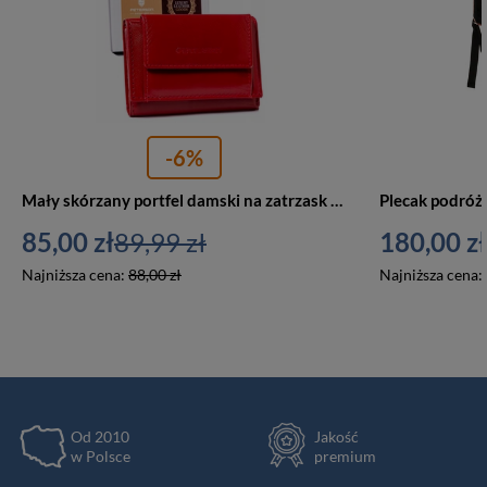
-6%
Mały skórzany portfel damski na zatrzask czerwony — Peterson RD-AL5617-GCL
85,00 zł
89,99 zł
180,00 zł
Najniższa cena:
88,00 zł
Najniższa cena:
Od 2010
Jakość
w Polsce
premium