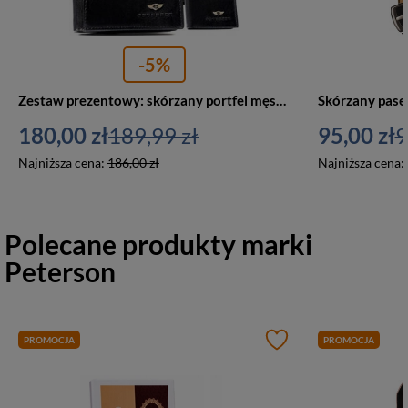
-5%
Zestaw prezentowy: skórzany portfel męski, etui i brelok czarny - Peterson SET3-N79-VT
180,00 zł
189,99 zł
95,00 zł
9
Najniższa cena:
186,00 zł
Najniższa cena:
Polecane produkty marki
Peterson
PROMOCJA
PROMOCJA