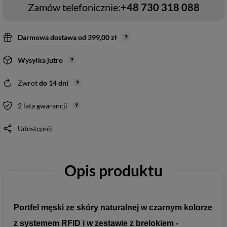
Zamów telefonicznie:
+48 730 318 088
Darmowa dostawa
od
399,00 zł
Wysyłka
jutro
Zwrot
do
14
dni
2 lata gwarancji
Udostępnij
Opis produktu
Portfel męski ze skóry naturalnej w czarnym kolorze
z systemem RFID i w zestawie z brelokiem -