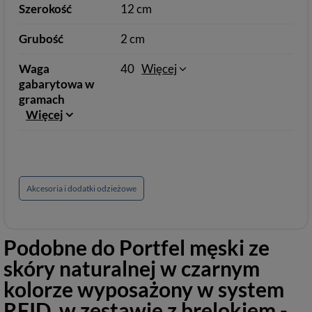
Szerokość
12 cm
Grubość
2 cm
Waga
40
Więcej
gabarytowa w
gramach
Więcej
Akcesoria i dodatki odzieżowe
Podobne do
Portfel męski ze
skóry naturalnej w czarnym
kolorze wyposażony w system
RFID, w zestawie z brelokiem -