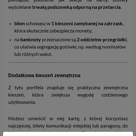
wyściełane
trwałą podszewką odporną na przetarcia
.
bilon
schowasz w
1
kieszeni zamykanej na zatrzask
,
która skutecznie zabezpiecza monety;
na
banknoty
przeznaczone są
2
oddzielne przegródki
,
co ułatwia segregację gotówki, np. według nominałów
lub różnych walut.
Dodatkowa kieszeń zewnętrzna
Z tyłu portfela znajduje się praktyczna zewnętrzna
kieszeń, która zwiększa wygodę codziennego
użytkowania.
Możesz umieścić w niej kartę, z której korzystasz
najczęściej, bilety komunikacji miejskiej lub paragony, do
których chcesz mieć szybki dostęp. To praktyczne miejsce