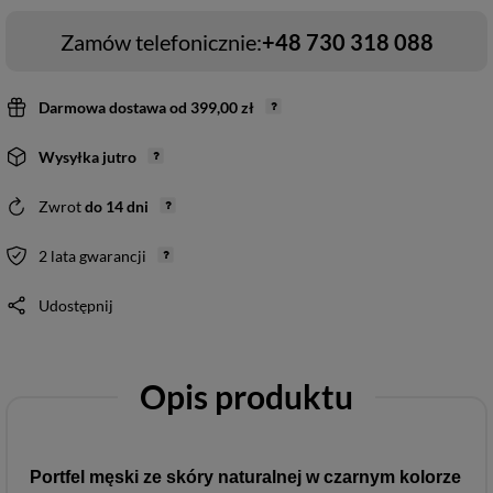
Zamów telefonicznie:
+48 730 318 088
Darmowa dostawa
od
399,00 zł
Wysyłka
jutro
Zwrot
do
14
dni
2 lata gwarancji
Udostępnij
Opis produktu
Portfel męski ze skóry naturalnej w czarnym kolorze