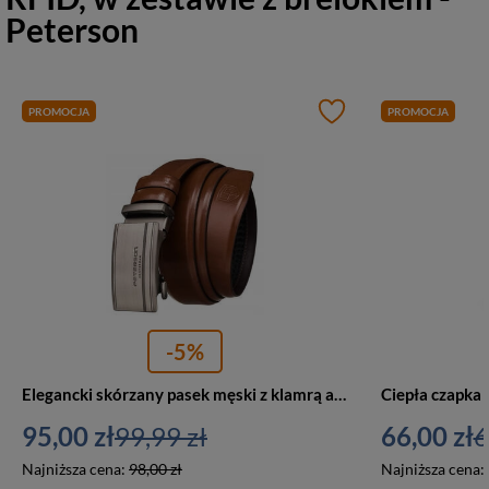
Peterson
PROMOCJA
PROMOCJA
-5%
Elegancki skórzany pasek męski z klamrą automatyczną brązowy - Peterson A006 BR
95,00 zł
99,99 zł
66,00 zł
6
Najniższa cena:
98,00 zł
Najniższa cena: