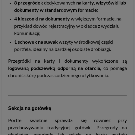
8
przegródek
dedykowanych
na karty, wizytówki lub
dokumenty w standardowym formacie
;
4 kieszonki na dokumenty
w większym formacie, na
przykład dowód rejestracyjny w okładce z wydziału
komunikacji;
1 schowek na suwak
wszyty w środkowej części
portfela, idealny na bardziej osobiste drobiazgi.
Przegródki na karty i dokumenty wykończone są
logowaną podszewką odporną na otarcia
, co pomaga
chronić skórę podczas codziennego użytkowania.
Sekcja na gotówkę
Portfel świetnie sprawdzi się również przy
przechowywaniu tradycyjnej gotówki. Przegrody na
pieniądze, podobnie jak sekcje na karty, zostały