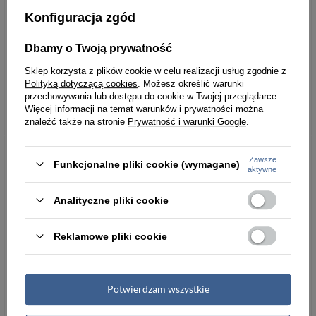
na drobiazgi, które lubisz mieć pod ręką.
Konfiguracja zgód
Dbamy o Twoją prywatność
Masz pytania?
Sklep korzysta z plików cookie w celu realizacji usług zgodnie z
Chcesz wiedzieć więcej na temat tego
Polityką dotyczącą cookies
. Możesz określić warunki
produku?
Zapytaj naszego eksperta
przechowywania lub dostępu do cookie w Twojej przeglądarce.
Więcej informacji na temat warunków i prywatności można
znaleźć także na stronie
Prywatność i warunki Google
.
Informacje ogólne
Zawsze
Funkcjonalne pliki cookie (wymagane)
Marka
Peterson
aktywne
Płeć
męska
Analityczne pliki cookie
Materiał
skóra naturalna
Reklamowe pliki cookie
Kolor główny
czarny
Potwierdzam wszystkie
Typ
portfel