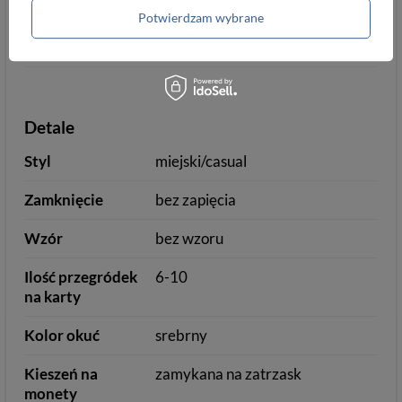
Orientacja
pozioma
Potwierdzam wybrane
Wielkość
duża
Detale
Styl
miejski/casual
Zamknięcie
bez zapięcia
Wzór
bez wzoru
Ilość przegródek
6-10
na karty
Kolor okuć
srebrny
Kieszeń na
zamykana na zatrzask
monety