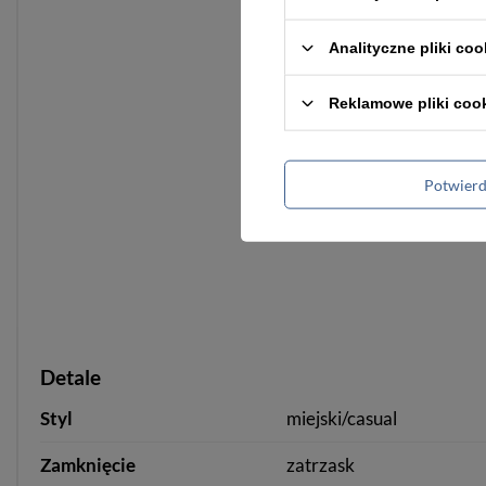
Analityczne pliki coo
Reklamowe pliki coo
Potwier
Detale
Styl
miejski/casual
Zamknięcie
zatrzask