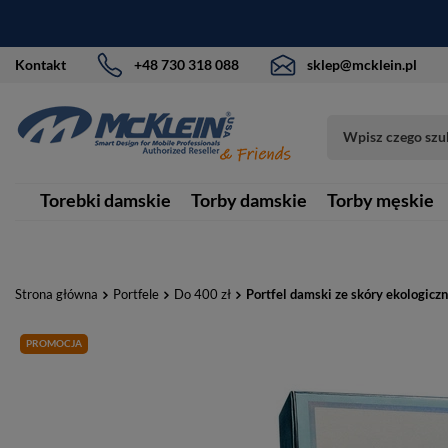
Kontakt
+48 730 318 088
sklep@mcklein.pl
Torebki damskie
Torby damskie
Torby męskie
Strona główna
Portfele
Do 400 zł
Portfel damski ze skóry ekologicz
PROMOCJA