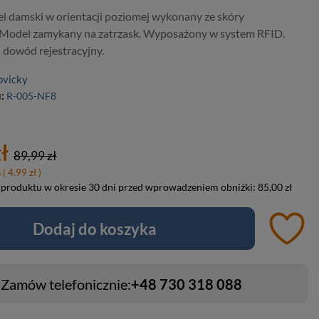
el damski w orientacji poziomej wykonany ze skóry
. Model zamykany na zatrzask. Wyposażony w system RFID.
i dowód rejestracyjny.
ovicky
u:
R-005-NF8
ł
89,99 zł
%
( 4.99 zł )
 produktu w okresie 30 dni przed wprowadzeniem obniżki:
85,00 zł
Dodaj do koszyka
Zamów telefonicznie:
+48 730 318 088