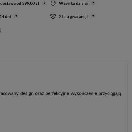
dostawa
od
399,00 zł
Wysyłka
dzisiaj
14
dni
2 lata gwarancji
j
racowany design oraz perfekcyjne wykończenie przyciągają