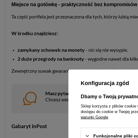
Miejsce na gotówkę - praktyczność bez kompromisów
Ta część portfela jest przeznaczona dla tych, którzy lubią 
W środku znajdziesz:
zamykany schowek na monety
- nic się nie wysypie.
2 duże przegrody na banknoty
- wygodne nawet dla kilk
Zewnętrzny suwak gwarantuje bezpieczeństwo i wygodę uż
Konfiguracja zgód
Masz pytania?
Dbamy o Twoją prywatn
Chcesz wiedzieć więcej na temat tego prod
Sklep korzysta z plików cookie 
dostępu do cookie w Twojej prz
warunki Google
.
Gabaryt InPost
A
Funkcjonalne pliki 