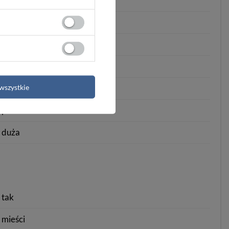
Rovicky
damska
skóra ekologiczna
zielony
wszystkie
portfel
pozioma
duża
tak
mieści