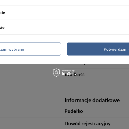
Marka
Płeć
kie
Materiał
kie
Kolor główny
dzam wybrane
Potwierdzam 
Typ
Orientacja
Wielkość
Informacje dodatkowe
Pudełko
Dowód rejestracyjny