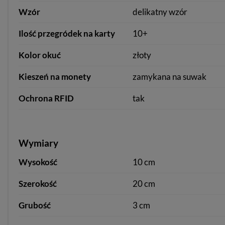
Wzór
delikatny wzór
Ilość przegródek na karty
10+
Kolor okuć
złoty
Kieszeń na monety
zamykana na suwak
Ochrona RFID
tak
Wymiary
Wysokość
10 cm
Szerokość
20 cm
Grubość
3 cm