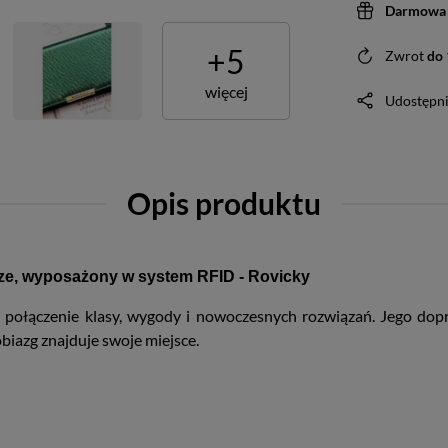
Darmowa 
+
5
Zwrot
do
więcej
Udostępni
Opis produktu
orze, wyposażony w system RFID - Rovicky
ch połączenie klasy, wygody i nowoczesnych rozwiązań. Jego dop
biazg znajduje swoje miejsce.