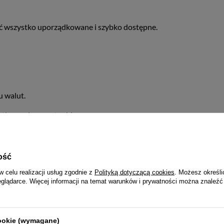
mieć wszystko uporządkowane i szybko dostępne.
u walut.
ytkowania nawet w biegu.
ość
uku?
Zapytaj naszego eksperta
w celu realizacji usług zgodnie z
Polityką dotyczącą cookies
. Możesz określi
eglądarce. Więcej informacji na temat warunków i prywatności można znaleźć
Informacje ogólne
cookie (wymagane)