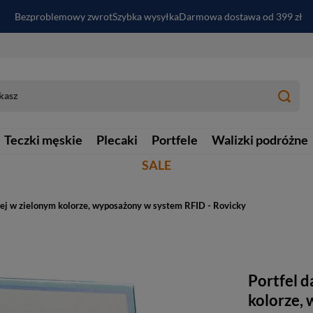
Bezproblemowy zwrot
Szybka wysyłka
Darmowa dostawa od 399 zł
PayPo - kup i zapłać za
30
dni
Zapisz się do newslettera i odbierz RABAT
Teczki męskie
Plecaki
Portfele
Walizki podróżne
SALE
nej w zielonym kolorze, wyposażony w system RFID - Rovicky
Portfel d
kolorze,