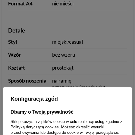
Format A4
nie mieści
Detale
Styl
miejski/casual
Wzór
bez wzoru
Kształt
prostokąt
Sposób noszenia
na ramię
przez ramię (crossbody)
Konfiguracja zgód
Sposób
suwak
zamykania
Dbamy o Twoją prywatność
Kolor okuć
złoty
Sklep korzysta z plików cookie w celu realizacji usług zgodnie z
Polityką dotyczącą cookies
. Możesz określić warunki
Ilość komór
1
przechowywania lub dostępu do cookie w Twojej przeglądarce.