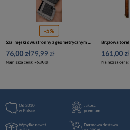
-5%
Szal męski dwustronny z geometrycznym wzorem szalik - Peterson SA100
76,00 zł
79,99 zł
161,00 zł
Najniższa cena:
76,00 zł
Najniższa cena:
Od 2010
Jakość
w Polsce
premium
Wysyłka nawet
Darmowa dostawa
w 24h
od 399 zł