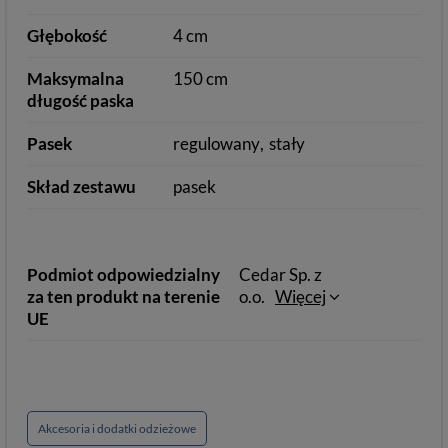
Głębokość
4 cm
Maksymalna
150 cm
długość paska
Pasek
regulowany
stały
Skład zestawu
pasek
Podmiot odpowiedzialny
Cedar Sp. z
za ten produkt na terenie
o.o.
Więcej
UE
Akcesoria i dodatki odzieżowe