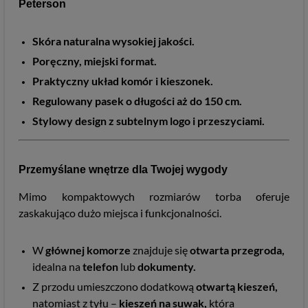
Peterson
Skóra naturalna wysokiej jakości.
Poręczny, miejski format.
Praktyczny układ komór i kieszonek.
Regulowany pasek o długości aż do 150 cm.
Stylowy design z subtelnym logo i przeszyciami.
Przemyślane wnętrze dla Twojej wygody
Mimo kompaktowych rozmiarów torba oferuje
zaskakująco dużo miejsca i funkcjonalności.
W
głównej komorze
znajduje się
otwarta przegroda,
idealna na
telefon
lub
dokumenty.
Z przodu umieszczono dodatkową
otwartą kieszeń,
natomiast z tyłu –
kieszeń na suwak,
która