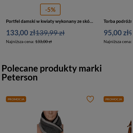
-5%
Portfel damski w kwiaty wykonany ze skóry naturalnej i ekologicznej, zamykany zatrzaskiem - Peterson
133,00 zł
139,99 zł
95,00 zł
9
Najniższa cena:
133,00 zł
Najniższa cena:
Polecane produkty marki
Peterson
PROMOCJA
PROMOCJA