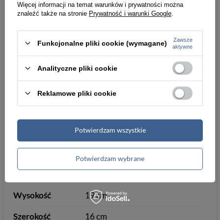
Więcej informacji na temat warunków i prywatności można
znaleźć także na stronie
Prywatność i warunki Google
.
Ilość kieszeni
3
Zawsze
Funkcjonalne pliki cookie (wymagane)
aktywne
Informacje dodatkowe
Analityczne pliki cookie
Głębokość [cm]
4
Reklamowe pliki cookie
Podszewka
tak
Cechy
kieszeń zewnętrzna
Potwierdzam wszystkie
szczególne
kieszeń na suwak
Potwierdzam wybrane
Wymiary
Wysokość
19 cm
Szerokość
16 cm