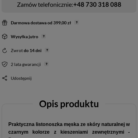
Zamów telefonicznie:
+48 730 318 088
Darmowa dostawa
od
399,00 zł
Wysyłka
jutro
Zwrot
do
14
dni
2 lata gwarancji
Udostępnij
Opis produktu
Praktyczna listonoszka męska ze skóry naturalnej w
czarnym kolorze z kieszeniami zewnętrznymi -