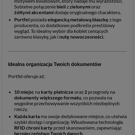
motywem kwiatowym, który nadaje mu wyrazistości.
Subtelne połączenie
bieli
z
zielonymi
oraz
żółtymi akcentami
dodaje oryginalnego charakteru.
Portfel
posiada
elegancką metalową blaszkę
z logo
producenta, co dodatkowo podkreśla prestiżowy
wygląd. To idealny wybór dla kobiet ceniących
zarówno klasykę, jak i
nutę nowoczesności.
Idealna organizacja Twoich dokumentów
Portfel oferuje aż:
10
miejsc
na
karty płatnicze
oraz
2
przegrody na
dokumenty większego formatu,
co pozwala na
wygodne przechowywanie wszystkich niezbędnych
rzeczy.
Każda karta
ma swoje dedykowane miejsce, co ułatwia
szybki dostęp i organizację. Wbudowana technolog
i
a
RFID chroni karty
przed skanowaniem, zapewniając
bezpieczeństwo Twoich danych.