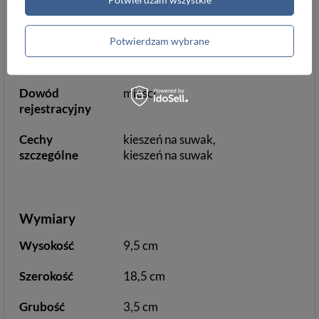
Informacje dodatkowe
Potwierdzam wybrane
Pudełko
tak
tak
Dowód
mieści
rejestracyjny
Cechy
kieszeń na suwak
szczególne
kieszeń na suwak
Wymiary
Wysokość
9,5 cm
Szerokość
18,5 cm
Grubość
3,5 cm