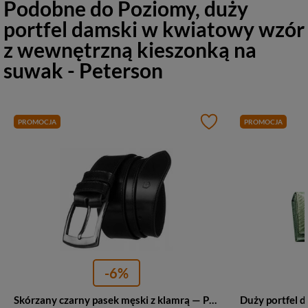
Podobne do
Poziomy, duży
portfel damski w kwiatowy wzór
z wewnętrzną kieszonką na
suwak - Peterson
PROMOCJA
PROMOCJA
-6%
Skórzany czarny pasek męski z klamrą — Peterson PTN PM-24