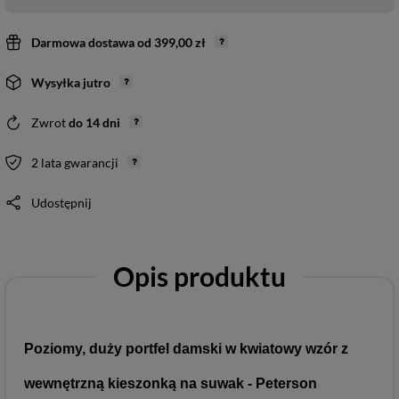
Darmowa dostawa
od
399,00 zł
Wysyłka
jutro
Zwrot
do
14
dni
2 lata gwarancji
Udostępnij
Opis produktu
Poziomy, duży portfel damski w kwiatowy wzór z
wewnętrzną kieszonką na suwak - Peterson