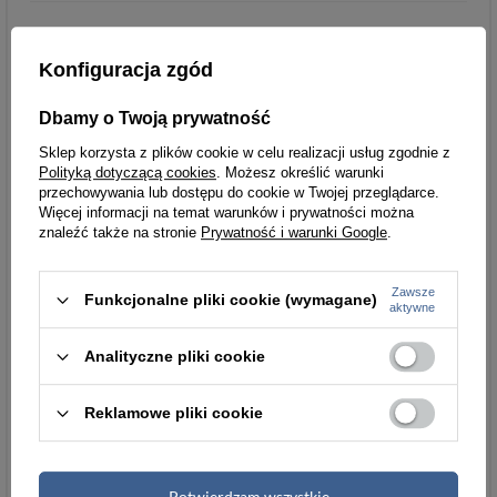
Konfiguracja zgód
Detale
Styl
miejski/casual
Dbamy o Twoją prywatność
Sklep korzysta z plików cookie w celu realizacji usług zgodnie z
Zamknięcie
zatrzask
Polityką dotyczącą cookies
. Możesz określić warunki
przechowywania lub dostępu do cookie w Twojej przeglądarce.
Wzór
kwiaty
Więcej informacji na temat warunków i prywatności można
znaleźć także na stronie
Prywatność i warunki Google
.
Ilość przegródek
6-10
na karty
Zawsze
Funkcjonalne pliki cookie (wymagane)
aktywne
Kolor okuć
złoty
złoty
Analityczne pliki cookie
Kieszeń na
zamykana na suwak
monety
Reklamowe pliki cookie
Ochrona RFID
tak
Potwierdzam wszystkie