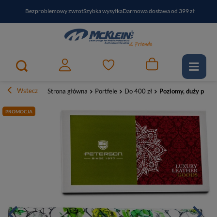
Bezproblemowy zwrot
Szybka wysyłka
Darmowa dostawa od 399 zł
PayPo - kup i zapłać za
30
dni
Zapisz się do newslettera i odbierz RABAT
Wstecz
Strona główna
Portfele
Do 400 zł
Poziomy, duży portf
PROMOCJA