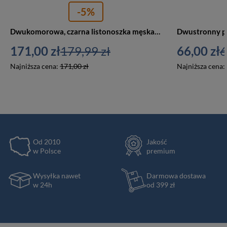
-5%
Dwukomorowa, czarna listonoszka męska ze skóry naturalnej zawieszona na regulowanym pasku - Peterson
171,00 zł
179,99 zł
66,00 zł
6
Najniższa cena:
171,00 zł
Najniższa cena:
Od 2010
Jakość
w Polsce
premium
Wysyłka nawet
Darmowa dostawa
w 24h
od 399 zł