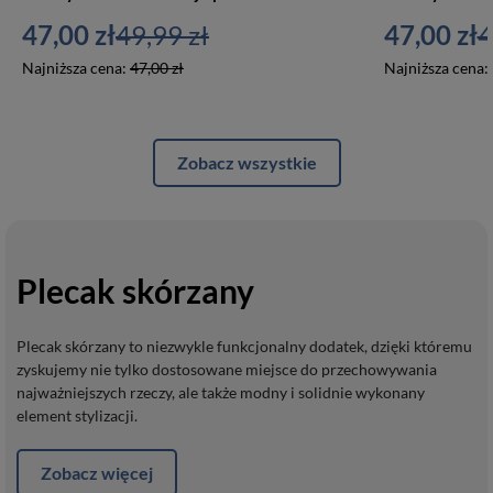
47,00 zł
49,99 zł
47,00 zł
4
Najniższa cena:
47,00 zł
Najniższa cena:
Zobacz wszystkie
Plecak skórzany
Plecak skórzany to niezwykle funkcjonalny dodatek, dzięki któremu
zyskujemy nie tylko dostosowane miejsce do przechowywania
najważniejszych rzeczy, ale także modny i solidnie wykonany
element stylizacji.
Zobacz więcej