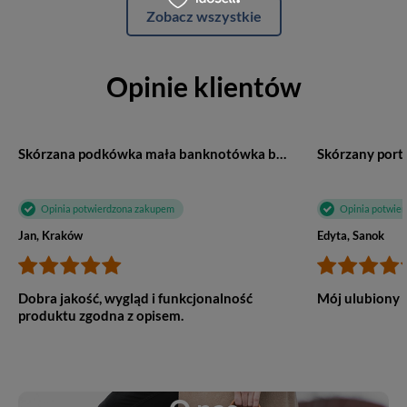
Zobacz wszystkie
Opinie klientów
Skórzana podkówka mała banknotówka brązowa - Albatros G99
Opinia potwierdzona zakupem
Opinia potwie
Jan, Kraków
Edyta, Sanok
Dobra jakość, wygląd i funkcjonalność
Mój ulubiony :
produktu zgodna z opisem.