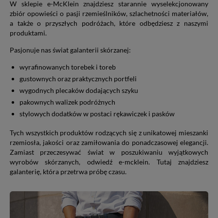
W sklepie e-McKlein znajdziesz starannie wyselekcjonowany
zbiór opowieści o pasji rzemieślników, szlachetności materiałów,
a także o przyszłych podróżach, które odbędziesz z naszymi
produktami.
Pasjonuje nas świat galanterii skórzanej:
wyrafinowanych torebek i toreb
gustownych oraz praktycznych portfeli
wygodnych plecaków dodających szyku
pakownych walizek podróżnych
stylowych dodatków w postaci rękawiczek i pasków
Tych wszystkich produktów rodzących się z unikatowej mieszanki
rzemiosła, jakości oraz zamiłowania do ponadczasowej elegancji.
Zamiast przeczesywać świat w poszukiwaniu wyjątkowych
wyrobów skórzanych, odwiedź e-mcklein. Tutaj znajdziesz
galanterię, która przetrwa próbę czasu.