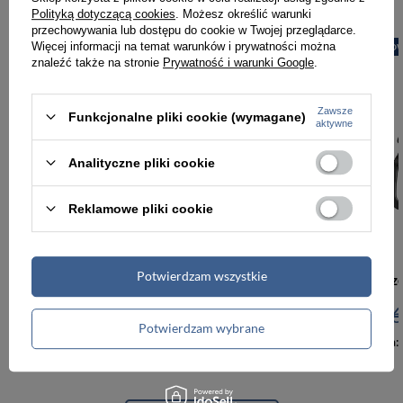
Polityką dotyczącą cookies
. Możesz określić warunki
przechowywania lub dostępu do cookie w Twojej przeglądarce.
Więcej informacji na temat warunków i prywatności można
PROMOCJA
NOWOŚĆ
PROMOCJA
NOW
znaleźć także na stronie
Prywatność i warunki Google
.
Zawsze
Funkcjonalne pliki cookie (wymagane)
aktywne
Analityczne pliki cookie
Reklamowe pliki cookie
-6%
Potwierdzam wszystkie
Skórzany pasek męski w jasnobrązowym kolorze z klasyczną klamrą - Peterson
66,00 zł
69,99 zł
66,00 zł
6
Potwierdzam wybrane
Najniższa cena:
66,00 zł
Najniższa cena: