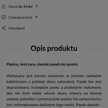
Zwrot
do
14
dni
2 lata gwarancji
Udostępnij
Opis produktu
Piękny, skórzany, damski pasek do spodni.
Wykonany jest bardzo starannie, w polskim zakładzie
kaletniczym, z polskiej skóry naturalnej. Pasek ten jest
dopracowany, krawędzie paska ą podwójnie malowane,
aby nie było widać włosia skóry, otwory na klamrę
owalne, jednolite i symetrycznie wybite. Na samym końcu
jest ostemplowane delikatne logo marki. Pasek damski -