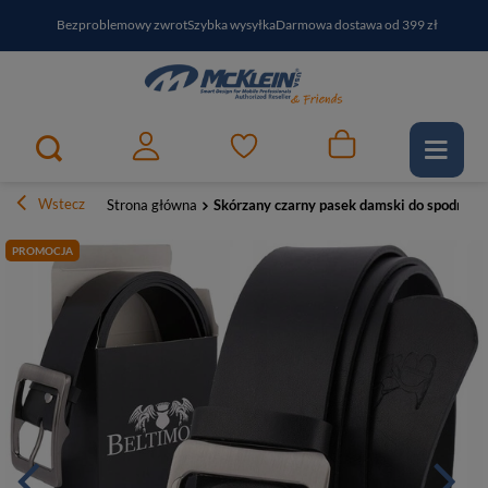
Bezproblemowy zwrot
Szybka wysyłka
Darmowa dostawa od 399 zł
PayPo - kup i zapłać za
30
dni
Zapisz się do newslettera i odbierz RABAT
Wstecz
Strona główna
Skórzany czarny pasek damski do spodni su
PROMOCJA