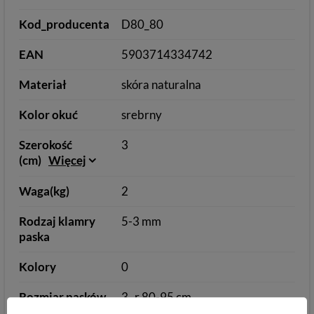
Kod_producenta
D80_80
EAN
5903714334742
Materiał
skóra naturalna
Kolor okuć
srebrny
Szerokość
3
(cm)
Więcej
Waga(kg)
2
Rodzaj klamry
5-3 mm
paska
Kolory
0
Rozmiar pasków
3
r.80-95 cm