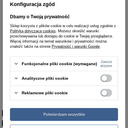
Konfiguracja zgód
Głębokość [cm]
8-4
Dbamy o Twoją prywatność
Parametry
Parametry bezpieczeństwa
bezpieczeństwa
Sklep korzysta z plików cookie w celu realizacji usług zgodnie z
Polityką dotyczącą cookies
. Możesz określić warunki
przechowywania lub dostępu do cookie w Twojej przeglądarce.
Więcej informacji na temat warunków i prywatności można
znaleźć także na stronie
Prywatność i warunki Google
.
Podmiot odpowiedzialny
Łukasz Turyk
za ten produkt na terenie
importEU
Więcej
UE
Zawsze
Funkcjonalne pliki cookie (wymagane)
aktywne
Analityczne pliki cookie
Reklamowe pliki cookie
Podobne do
Skórzany czarny
Potwierdzam wszystkie
pasek damski do spodni sukienki