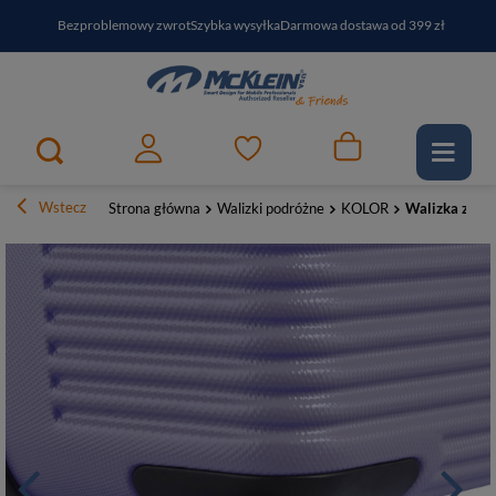
Bezproblemowy zwrot
Szybka wysyłka
Darmowa dostawa od 399 zł
PayPo - kup i zapłać za
30
dni
Zapisz się do newslettera i odbierz RABAT
Wstecz
Strona główna
Walizki podróżne
KOLOR
Walizka z pol