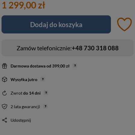
1 299,00 zł
Dodaj do koszyka
Zamów telefonicznie:
+48 730 318 088
Darmowa dostawa
od
399,00 zł
Wysyłka
jutro
Zwrot
do
14
dni
2 lata gwarancji
Udostępnij