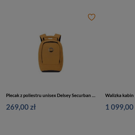
Plecak z poliestru unisex Delsey Securban miejski antykradzieżowy na laptop żółty
269,00 zł
1 099,00 