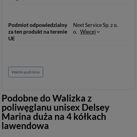
Podmiot odpowiedzialny
Next Service Sp. z o.
za ten produkt na terenie
o.
Więcej
UE
Walizki podróżne
Podobne do
Walizka z
poliwęglanu unisex Delsey
Marina duża na 4 kółkach
lawendowa