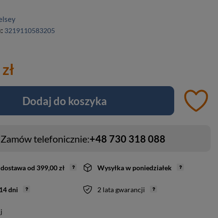
elsey
u:
3219110583205
 zł
Dodaj do koszyka
Zamów telefonicznie:
+48 730 318 088
dostawa
od
399,00 zł
Wysyłka
w poniedziałek
14
dni
2 lata gwarancji
j