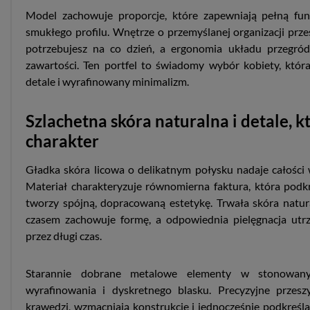
Model zachowuje proporcje, które zapewniają pełną fun
smukłego profilu. Wnętrze o przemyślanej organizacji prze
potrzebujesz na co dzień, a ergonomia układu przegród
zawartości. Ten portfel to świadomy wybór kobiety, któr
detale i wyrafinowany minimalizm.
Szlachetna skóra naturalna i detale, 
charakter
Gładka skóra licowa o delikatnym połysku nadaje całości
Materiał charakteryzuje równomierna faktura, która podkre
tworzy spójną, dopracowaną estetykę. Trwała skóra natura
czasem zachowuje formę, a odpowiednia pielęgnacja utr
przez długi czas.
Starannie dobrane metalowe elementy w stonowany
wyrafinowania i dyskretnego blasku. Precyzyjne przes
krawędzi, wzmacniają konstrukcję i jednocześnie podkreśla