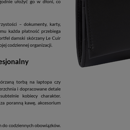
odnie ułożyć go w dłoni, co
zystości – dokumenty, karty,
emu każda płatność przebiega
ortfel damski skórzany Le Cuir
jej codziennej organizacji.
esjonalny
kórzaną torbą na laptopa czy
erzchnia i dopracowane detale
subtelnie kobiecy charakter.
z za poranną kawę, akcesorium
em do codziennych obowiązków.