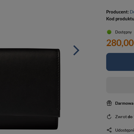
Producent:
D
Kod produkt
Dostępny
280,00
Darmowa 
Zwrot
do
Udostępni