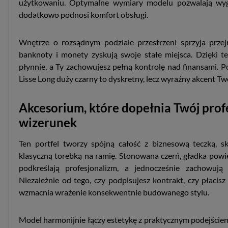
użytkowaniu. Optymalne wymiary modelu pozwalają wyg
dodatkowo podnosi komfort obsługi.
Wnętrze o rozsądnym podziale przestrzeni sprzyja przejr
banknoty i monety zyskują swoje stałe miejsca. Dzięki t
płynnie, a Ty zachowujesz pełną kontrolę nad finansami. P
Lisse Long duży czarny to dyskretny, lecz wyraźny akcent Two
Akcesorium, które dopełnia Twój prof
wizerunek
Ten portfel tworzy spójną całość z biznesową teczką, s
klasyczną torebką na ramię. Stonowana czerń, gładka powi
podkreślają profesjonalizm, a jednocześnie zachowują 
Niezależnie od tego, czy podpisujesz kontrakt, czy płacis
wzmacnia wrażenie konsekwentnie budowanego stylu.
Model harmonijnie łączy estetykę z praktycznym podejści