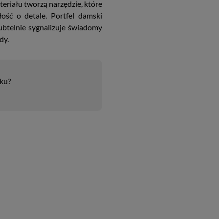
eriału tworzą narzędzie, które
ość o detale. Portfel damski
ubtelnie sygnalizuje świadomy
dy.
uku?