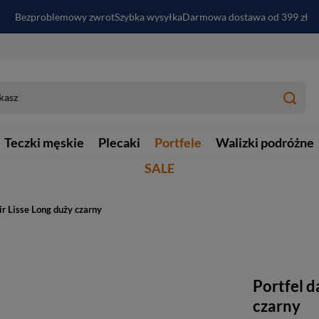
Bezproblemowy zwrot
Szybka wysyłka
Darmowa dostawa od 399 zł
PayPo - kup i zapłać za
30
dni
Zapisz się do newslettera i odbierz RABAT
Teczki męskie
Plecaki
Portfele
Walizki podróżne
SALE
ir Lisse Long duży czarny
Portfel d
czarny