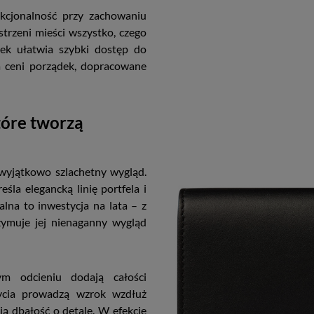
kcjonalność przy zachowaniu
strzeni mieści wszystko, czego
ek ułatwia szybki dostęp do
a ceni porządek, dopracowane
które tworzą
 wyjątkowo szlachetny wygląd.
śla elegancką linię portfela i
lna to inwestycja na lata – z
zymuje jej nienaganny wygląd
m odcieniu dodają całości
zycia prowadzą wzrok wzdłuż
ją dbałość o detale. W efekcie