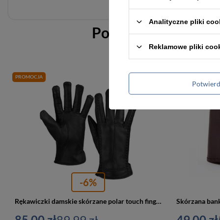
Analityczne pliki coo
Podobne do
Bankno
Reklamowe pliki coo
PROMOCJA
PROMOCJA
Potwier
-6%
Rękawiczki damskie skórzane polar touch finger na dotyk BELTIMORE K39 czarny L
85,00 zł
89,99 zł
49,00 zł