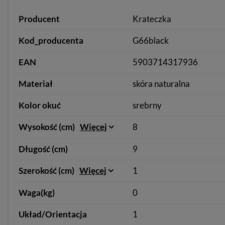
Producent
Krateczka
Kod_producenta
G66black
EAN
5903714317936
Materiał
skóra naturalna
Kolor okuć
srebrny
Wysokość (cm)
Więcej
8
Długość (cm)
9
Szerokość (cm)
Więcej
1
Waga(kg)
0
Układ/Orientacja
1