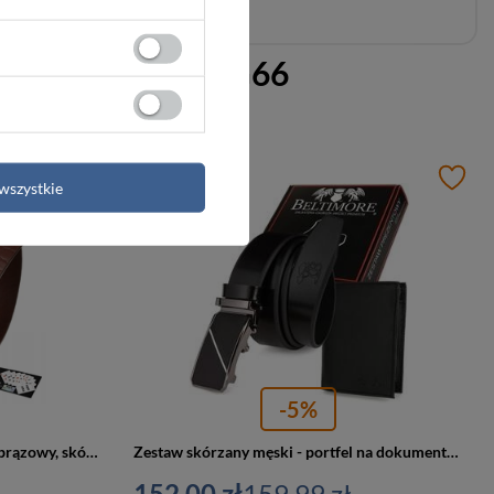
 portfel męski G66
PROMOCJA
wszystkie
-5%
Skórzany pasek męski do spodni brązowy, skóra węża Beltimore W85
Zestaw skórzany męski - portfel na dokumenty czarny, pasek automatyczny U86
152,00 zł
159,99 zł