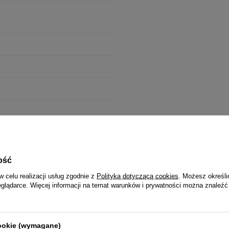
ość
wa
w celu realizacji usług zgodnie z
Polityką dotyczącą cookies
. Możesz określi
eglądarce. Więcej informacji na temat warunków i prywatności można znaleźć
cookie (wymagane)