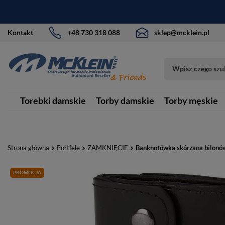
Kontakt
+48 730 318 088
sklep@mcklein.pl
Torebki damskie
Torby damskie
Torby męskie
Strona główna
Portfele
ZAMKNIĘCIE
Banknotówka skórzana bilonów
PROMOCJA