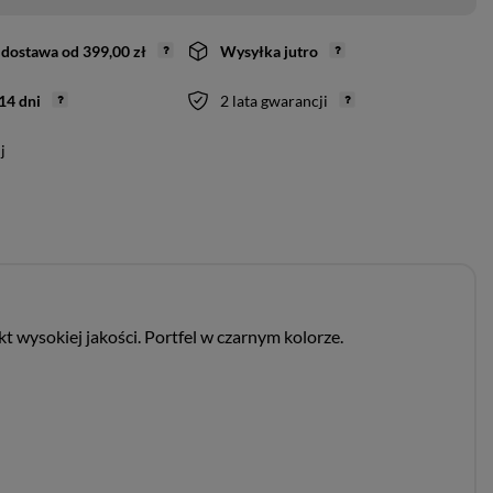
dostawa
od
399,00 zł
Wysyłka
jutro
14
dni
2 lata gwarancji
j
 wysokiej jakości. Portfel w czarnym kolorze.