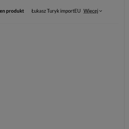
ten produkt
Łukasz Turyk importEU
Więcej