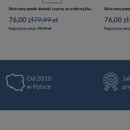
Skórzany pasek damski czarny ze srebrną klamrą - Beltimore O17
76,00 zł
79,99 zł
76,00 zł
Najniższa cena:
79,99 zł
Najniższa cen
Od 2010
Ja
w Polsce
pr