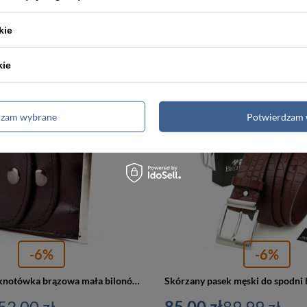
kie
tówka skórzana bilonówka czarna
kie
PROMOCJA
dzam wybrane
Potwierdzam 
-6%
-6%
Skórzana banknotówka brązowa mała bilonówka 872
52,00 zł
85,00 zł
89,99 zł