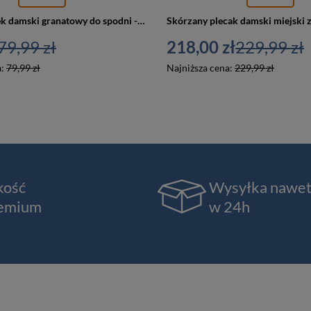
Skórzany pasek damski granatowy do spodni - Beltimore O12
79,99 zł
218,00 zł
229,99 zł
a:
79,99 zł
Najniższa cena:
229,99 zł
kość
Wysyłka nawe
emium
w 24h