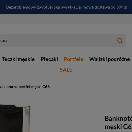
Bezproblemowy zwrot
Szybka wysyłka
Darmowa dostawa od 399 zł
PayPo - kup i zapłać za
30
dni
Zapisz się do newslettera i odbierz RABAT
Teczki męskie
Plecaki
Portfele
Walizki podróżne
SALE
ka czarna portfel męski G66
Banknotó
męski G