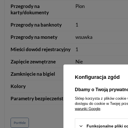
Przegrody na
Pion
karty/dokumenty
Przegrody na banknoty
1
Przegrody na monety
wsuwka
Mieści dowód rejestracyjny
1
Zapięcie zewnętrzne
Nie
Zamknięcie na bigiel
Tak
Konfiguracja zgód
Kolory
Nie
Dbamy o Twoją prywatn
Parametry bezpieczeństwa
Parametry bezpieczeńst
Sklep korzysta z plików cookie 
dostępu do cookie w Twojej prz
warunki Google
.
Portfele
Funkcjonalne pliki 