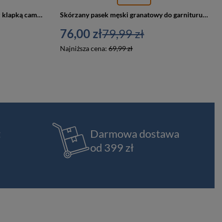
Skórzany plecak damski miejski z klapką camel Beltimore S41
Skórzany pasek męski granatowy do garnituru Beltimore E02
76,00 zł
79,99 zł
Najniższa cena:
69,99 zł
t
Darmowa dostawa
od 399 zł