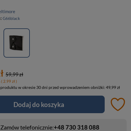
eltimore
u:
G66black
ł
59,99 zł
%
( 2.99 zł )
 produktu w okresie 30 dni przed wprowadzeniem obniżki:
49,99 zł
Dodaj do koszyka
Zamów telefonicznie:
+48 730 318 088