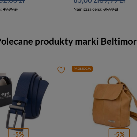
a:
49,99 zł
Najniższa cena:
89,99 zł
olecane produkty marki
Beltimo
PROMOCJA
-5%
-5%