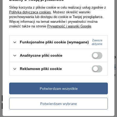
Sklep korzysta z plików cookie w celu realizacji usług zgodnie z
Polityką dotyczącą cookies
. Możesz określić warunki
przechowywania lub dostępu do cookie w Twojej przeglądarce.
Więcej informacji na temat warunków i prywatności można
znaleźć także na stronie
Prywatność i warunki Google
.
Zawsze
Funkcjonalne pliki cookie (wymagane)
aktywne
-13%
Analityczne pliki cookie
Easy normal boring
Miej wyj..... a 
69,00 zł
79,00 zł
69,00 zł
8
Reklamowe pliki cookie
Najniższa cena:
79,00 zł
Najniższa cena:
Potwierdzam wszystkie
Polecane produkty marki
NoStringsAttached
Potwierdzam wybrane