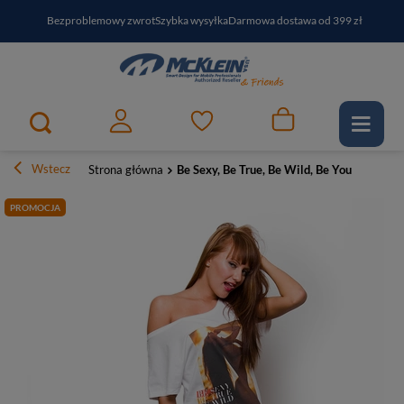
Bezproblemowy zwrot
Szybka wysyłka
Darmowa dostawa od 399 zł
PayPo - kup i zapłać za
30
dni
Zapisz się do newslettera i odbierz RABAT
Wstecz
Strona główna
Be Sexy, Be True, Be Wild, Be You
PROMOCJA