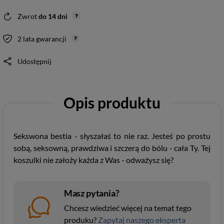
Zwrot
do
14
dni
2 lata gwarancji
Udostępnij
Opis produktu
Sekswona bestia - słyszałaś to nie raz. Jesteś po prostu
sobą, seksowną, prawdziwa i szczerą do bólu - cała Ty. Tej
koszulki nie założy każda z Was - odważysz się?
Masz pytania?
Chcesz wiedzieć więcej na temat tego
produku?
Zapytaj naszego eksperta