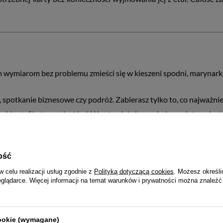
 wymiarom bez problemu zmieści się w kieszeni spodni, marynarki, 
, spotkanie biznesowe czy podróż. Zabierasz tylko to, co najważnie
 identyfikatory, wizytówki i karty płatnicze w jednym, łatwo dos
ja (tylko 1 cm głębokości) sprawia, że etui nie wypycha kieszeni i
zwalają mieć wszystko pod ręką, bez bałaganu i zbędnej objętości.
ość
w celu realizacji usług zgodnie z
Polityką dotyczącą cookies
. Możesz określi
eglądarce. Więcej informacji na temat warunków i prywatności można znaleźć
uku?
Zapytaj naszego eksperta
cookie (wymagane)