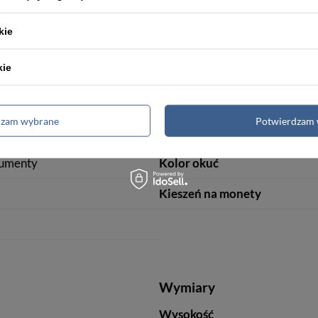
Detale
kie
Styl
kie
Zamknięcie
Wzór
dzam wybrane
Potwierdzam 
Ilość przegródek na karty
kumenty
Kolor okuć
Kieszeń na monety
Wymiary
Wysokość