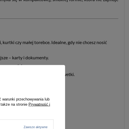
kurtki czy małej torebce. Idealne, gdy nie chcesz nosić
jsze – karty i dokumenty.
tępnym miejscu.
 zachowuje estetyczny wygląd sylwetki.
ć warunki przechowywania lub
 także na stronie
Prywatność i
Zawsze aktywne