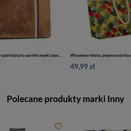
Duży skórzany patriotyczny portfel męski jasnobrązowy RFID - N992A-HP-BL
49,99 zł
Polecane produkty marki
Inny