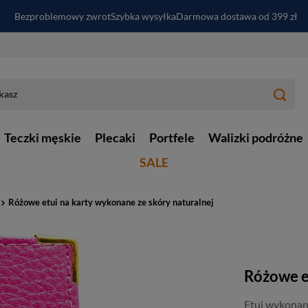
Bezproblemowy zwrot
Szybka wysyłka
Darmowa dostawa od 399 zł
PayPo - kup i zapłać za
30
dni
Zapisz się do newslettera i odbierz RABAT
Teczki męskie
Plecaki
Portfele
Walizki podróżne
SALE
Różowe etui na karty wykonane ze skóry naturalnej
Różowe e
Etui wykonane