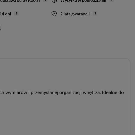
dostawa
od
399,00 zł
Wysyłka
w poniedziałek
14
dni
2 lata gwarancji
j
h wymiarów i przemyślanej organizacji wnętrza. Idealne do