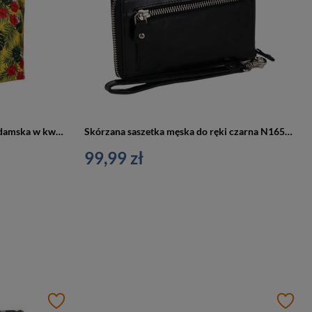
Wiosenno-letnia, pojemna torba damska w kwiaty
Skórzana saszetka męska do ręki czarna N165-CC
99,99 zł