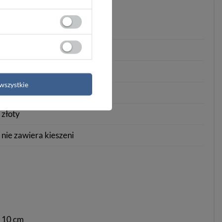
miejski/casual
bez zapięcia
bez wzoru
wszystkie
20+
złoty
nie zawiera kieszeni
10 cm