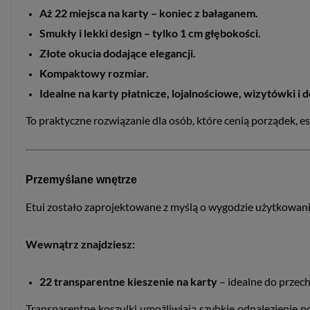
Aż 22 miejsca na karty – koniec z bałaganem.
Smukły i lekki design – tylko 1 cm głębokości.
Złote okucia dodające elegancji.
Kompaktowy rozmiar.
Idealne na karty płatnicze, lojalnościowe, wizytówki i
To praktyczne rozwiązanie dla osób, które cenią porządek, e
Przemyślane wnętrze
Etui zostało zaprojektowane z myślą o wygodzie użytkowania
Wewnątrz znajdziesz:
22 transparentne kieszenie na karty
– idealne do przec
Transparentne koszulki umożliwiają szybkie odnalezienie p