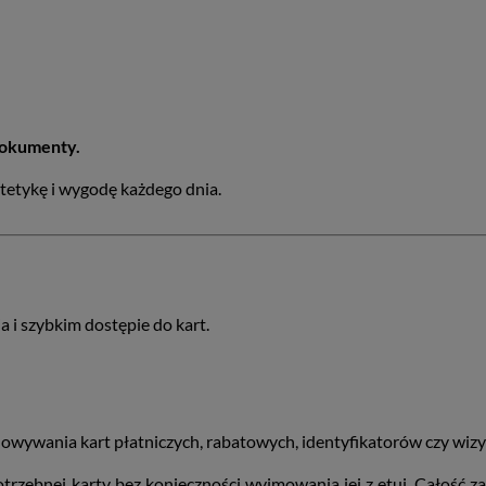
 dokumenty.
stetykę i wygodę każdego dnia.
 i szybkim dostępie do kart.
howywania kart płatniczych, rabatowych, identyfikatorów czy wiz
otrzebnej karty bez konieczności wyjmowania jej z etui. Całość z