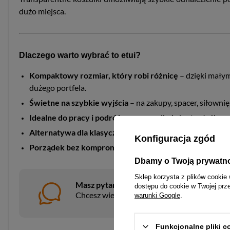
dużo miejsca.
Dlaczego warto wybrać to etui?
Kompaktowy rozmiar, który robi różnicę
– dzięki małym
dużego portfela.
Świetne na szybkie wyjścia
– na zakupy, spacer, siłownię
Idealne do pracy i podróży
– uporządkuje karty służbowe,
Alternatywa dla klasycznego portfela
– cienka konstrukc
Konfiguracja zgód
Porządek bez kompromisów
– aż 22 miejsca na karty po
Dbamy o Twoją prywatn
Sklep korzysta z plików cookie 
Masz pytania?
dostępu do cookie w Twojej prz
Chcesz wiedzieć więcej na temat tego prod
warunki Google
.
Funkcjonalne pliki 