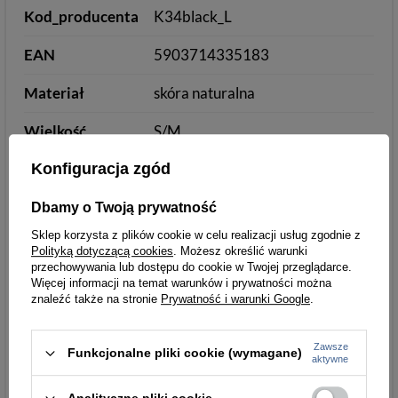
Kod_producenta
K34black_L
EAN
5903714335183
Materiał
skóra naturalna
Wielkość
S/M
Konfiguracja zgód
Długość (cm)
do środkowego palca 23
Podszewka
5 cm
Dbamy o Twoją prywatność
Sklep korzysta z plików cookie w celu realizacji usług zgodnie z
Kolory
Tak
Polityką dotyczącą cookies
. Możesz określić warunki
przechowywania lub dostępu do cookie w Twojej przeglądarce.
Rozmiar
czarny
Więcej informacji na temat warunków i prywatności można
znaleźć także na stronie
Prywatność i warunki Google
.
Parametry
Parametry bezpieczeństwa
bezpieczeństwa
Zawsze
Funkcjonalne pliki cookie (wymagane)
aktywne