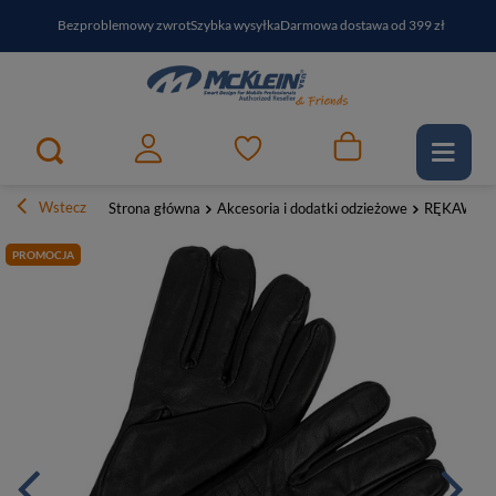
Bezproblemowy zwrot
Szybka wysyłka
Darmowa dostawa od 399 zł
PayPo - kup i zapłać za
30
dni
Zapisz się do newslettera i odbierz RABAT
Wstecz
Strona główna
Akcesoria i dodatki odzieżowe
RĘKAWICZ
PROMOCJA