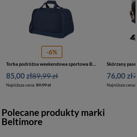
-6%
Torba podróżna weekendowa sportowa Bellugio FFB-9049 materiałowa granatowa
85,00 zł
89,99 zł
76,00 zł
7
Najniższa cena:
89,99 zł
Najniższa cena:
Polecane produkty marki
Beltimore