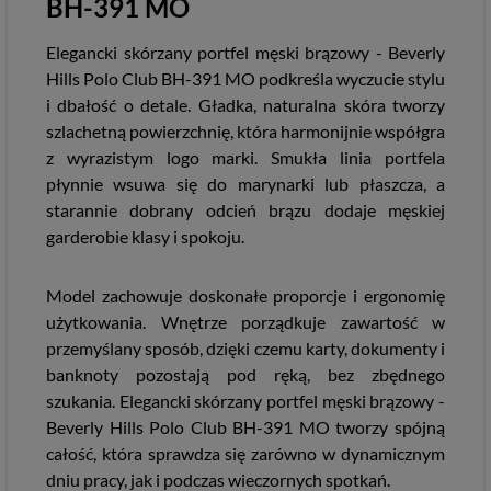
BH-391 MO
Elegancki skórzany portfel męski brązowy - Beverly
Hills Polo Club BH-391 MO podkreśla wyczucie stylu
i dbałość o detale. Gładka, naturalna skóra tworzy
szlachetną powierzchnię, która harmonijnie współgra
z wyrazistym logo marki. Smukła linia portfela
płynnie wsuwa się do marynarki lub płaszcza, a
starannie dobrany odcień brązu dodaje męskiej
garderobie klasy i spokoju.
Model zachowuje doskonałe proporcje i ergonomię
użytkowania. Wnętrze porządkuje zawartość w
przemyślany sposób, dzięki czemu karty, dokumenty i
banknoty pozostają pod ręką, bez zbędnego
szukania. Elegancki skórzany portfel męski brązowy -
Beverly Hills Polo Club BH-391 MO tworzy spójną
całość, która sprawdza się zarówno w dynamicznym
dniu pracy, jak i podczas wieczornych spotkań.