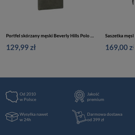
Portfel skórzany męski Beverly Hills Polo BH-274 AN pionowy duży zielony
129,99 zł
169,00 zł
Od 2010
Jakość
w Polsce
premium
Wysyłka nawet
Darmowa dostawa
w 24h
od 399 zł