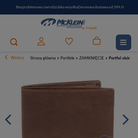
Bezproblemowy zwrot
Szybka wysyłka
Darmowa dostawa od 399 zł
PayPo - kup i zapłać za
30
dni
Zapisz się do newslettera i odbierz RABAT
Wstecz
Strona główna
Portfele
ZAMKNIĘCIE
Portfel skórzan