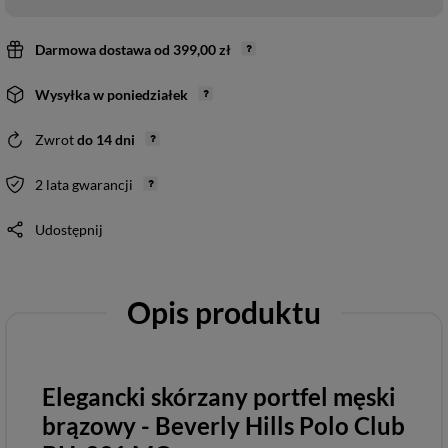
Darmowa dostawa
od
399,00 zł
Wysyłka
w poniedziałek
Zwrot
do
14
dni
2 lata gwarancji
Udostępnij
Opis produktu
Elegancki skórzany portfel męski
brązowy - Beverly Hills Polo Club