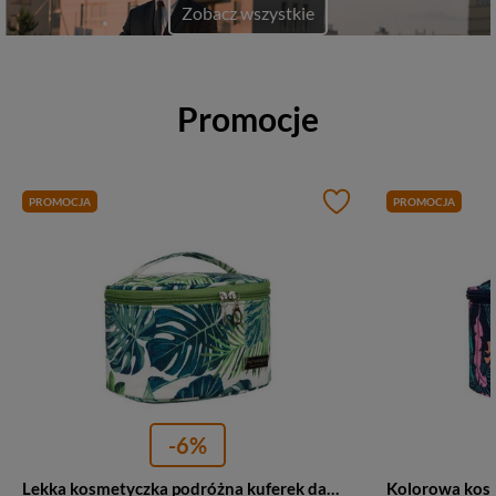
Zobacz wszystkie
Promocje
PROMOCJA
PROMOCJA
-6%
Lekka kosmetyczka podróżna kuferek damski w liście monstery zielona - Peterson KOS-J02