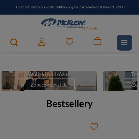
Bezproblemowy zwrot
Szybka wysyłka
Darmowa dostawa od 399 zł
PayPo - kup i zapłać za
30
dni
Zapisz się do newslettera i odbierz RABAT
Twój najlepszy partner w podróży
1
2
e-McKlein
Zobacz
Walizki podróżne
Tec
Zobacz wszystkie
Zob
Bestsellery