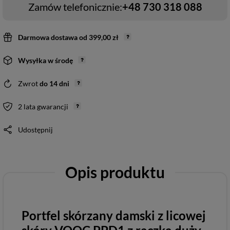
Zamów telefonicznie:
+48 730 318 088
Darmowa dostawa
od
399,00 zł
Wysyłka
w środę
Zwrot
do
14
dni
2 lata gwarancji
Udostępnij
Opis produktu
Portfel skórzany damski z licowej