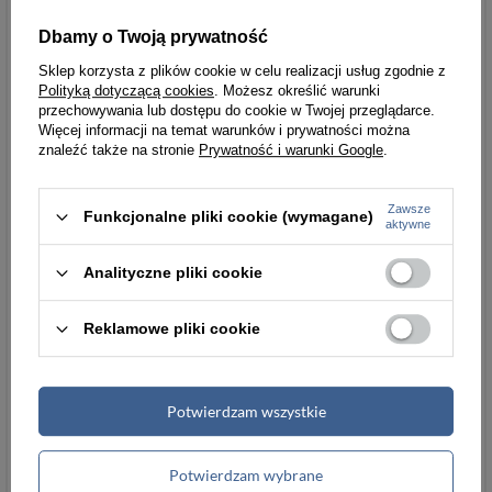
garnitury, sukienki biurowe czy casualowe zestawy z
Dbamy o Twoją prywatność
dżinsami i marynarką. Odpowiednio dobrane
Sklep korzysta z plików cookie w celu realizacji usług zgodnie z
proporcje i czytelne wnętrze ułatwiają utrzymanie
Polityką dotyczącą cookies
. Możesz określić warunki
ładu, dzięki czemu każdy gest płatności czy okazania
przechowywania lub dostępu do cookie w Twojej przeglądarce.
dokumentu pozostaje pewny, swobodny i
Więcej informacji na temat warunków i prywatności można
znaleźć także na stronie
Prywatność i warunki Google
.
dopracowany w najdrobniejszym szczególe.
Zawsze
Funkcjonalne pliki cookie (wymagane)
Masz pytania?
aktywne
Chcesz wiedzieć więcej na temat tego
Analityczne pliki cookie
produku?
Zapytaj naszego eksperta
Reklamowe pliki cookie
Potwierdzam wszystkie
Potwierdzam wybrane