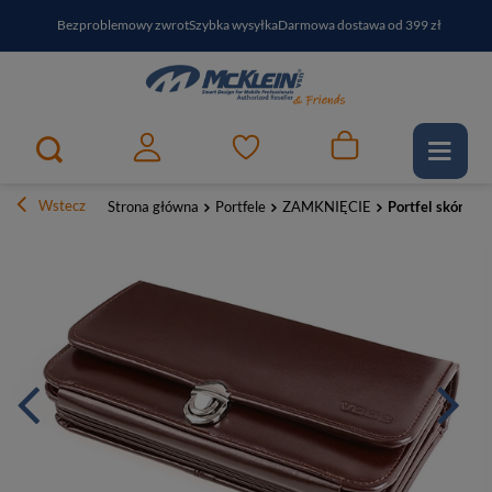
Bezproblemowy zwrot
Szybka wysyłka
Darmowa dostawa od 399 zł
PayPo - kup i zapłać za
30
dni
Zapisz się do newslettera i odbierz RABAT
Wstecz
Strona główna
Portfele
ZAMKNIĘCIE
Portfel skórzan