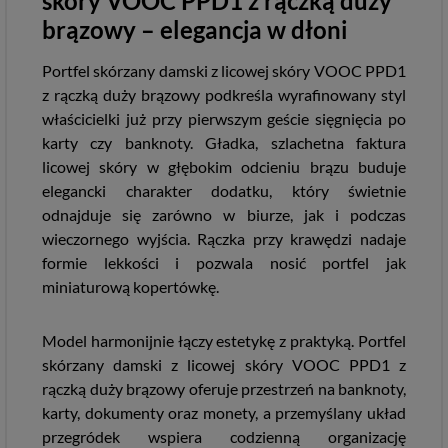
skóry VOOC PPD1 z rączką duży
brązowy – elegancja w dłoni
Portfel skórzany damski z licowej skóry VOOC PPD1
z rączką duży brązowy podkreśla wyrafinowany styl
właścicielki już przy pierwszym geście sięgnięcia po
karty czy banknoty. Gładka, szlachetna faktura
licowej skóry w głębokim odcieniu brązu buduje
elegancki charakter dodatku, który świetnie
odnajduje się zarówno w biurze, jak i podczas
wieczornego wyjścia. Rączka przy krawędzi nadaje
formie lekkości i pozwala nosić portfel jak
miniaturową kopertówkę.
Model harmonijnie łączy estetykę z praktyką. Portfel
skórzany damski z licowej skóry VOOC PPD1 z
rączką duży brązowy oferuje przestrzeń na banknoty,
karty, dokumenty oraz monety, a przemyślany układ
przegródek wspiera codzienną organizację