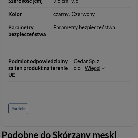
Szerokość [cm]
9,5 cm
9,5
Kolor
czarny
Czerwony
Parametry
Parametry bezpieczeństwa
bezpieczeństwa
Podmiot odpowiedzialny
Cedar Sp. z
za ten produkt na terenie
o.o.
Więcej
UE
Portfele
Podobne do
Skórzany męski