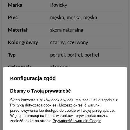
Marka
Rovicky
Płeć
męska
męska
męska
Materiał
skóra naturalna
Kolor główny
czarny
czerwony
Typ
portfel
portfel
portfel
Orientacja
pionowa
Konfiguracja zgód
Wielkość
duża
Dbamy o Twoją prywatność
Sklep korzysta z plików cookie w celu realizacji usług zgodnie z
Detale
Polityką dotyczącą cookies
. Możesz określić warunki
przechowywania lub dostępu do cookie w Twojej przeglądarce.
Styl
miejski/casual
Więcej informacji na temat warunków i prywatności można
znaleźć także na stronie
Prywatność i warunki Google
.
Wzór
bez wzoru