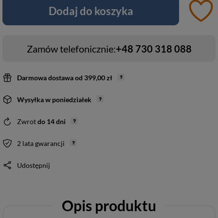
Dodaj do koszyka
Zamów telefonicznie:
+48 730 318 088
Darmowa dostawa
od
399,00 zł
Wysyłka
w poniedziałek
Zwrot
do
14
dni
2 lata gwarancji
Udostępnij
Opis produktu