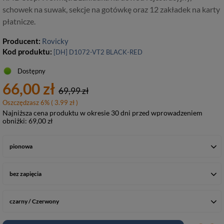
schowek na suwak, sekcje na gotówkę oraz 12 zakładek na karty
płatnicze.
Producent:
Rovicky
Kod produktu:
[DH] D1072-VT2 BLACK-RED
Dostępny
66,00 zł
69,99 zł
Oszczędzasz
6
%
( 3.99 zł )
Najniższa cena produktu w okresie 30 dni przed wprowadzeniem
obniżki:
69,00 zł
pionowa
bez zapięcia
czarny / Czerwony