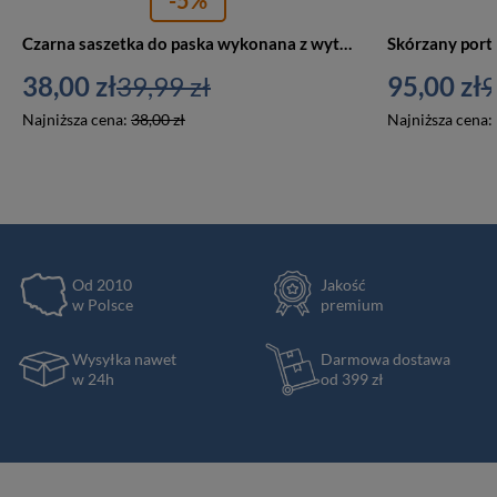
-5%
Czarna saszetka do paska wykonana z wytrzymałego poliestru - Rovicky
38,00 zł
39,99 zł
95,00 zł
9
Najniższa cena:
38,00 zł
Najniższa cena:
Od 2010
Jakość
w Polsce
premium
Wysyłka nawet
Darmowa dostawa
w 24h
od 399 zł