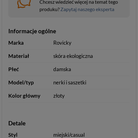
Chcesz wiedzieć więcej na temat tego
produku?
Zapytaj naszego eksperta
Informacje ogólne
Marka
Rovicky
Materiał
skóra ekologiczna
Płeć
damska
Model/typ
nerki i saszetki
Kolor główny
złoty
Detale
Styl
miejski/casual