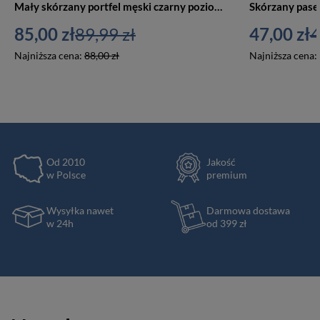
Mały skórzany portfel męski czarny poziomy kolorowy w środku - Rovicky R-RM-24-15-GCL
85,00 zł
89,99 zł
47,00 zł
4
Najniższa cena:
88,00 zł
Najniższa cena:
Od 2010
Jakość
w Polsce
premium
Wysyłka nawet
Darmowa dostawa
w 24h
od 399 zł