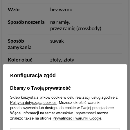
Wzór
bez wzoru
Sposób noszenia
na ramię
przez ramię (crossbody)
Sposób
suwak
zamykania
Kolor okuć
złoty
złoty
Ilość komór
1
Konfiguracja zgód
Ilość kieszeni
2
Dbamy o Twoją prywatność
Sklep korzysta z plików cookie w celu realizacji usług zgodnie z
Polityką dotyczącą cookies
. Możesz określić warunki
przechowywania lub dostępu do cookie w Twojej przeglądarce.
Informacje dodatkowe
Więcej informacji na temat warunków i prywatności można
znaleźć także na stronie
Prywatność i warunki Google
.
Pasek
regulowany
dopinany