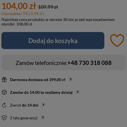
104,00 zł
109,99 zł
Oszczędzasz
5
%
( 5.99 zł )
Najniższa cena produktu w okresie 30 dni przed wprowadzeniem
obniżki:
108,00 zł
Dodaj do koszyka
Zamów telefonicznie:
+48 730 318 088
Darmowa dostawa
od
399,00 zł
Zamów do
14:00 to wyślemy dzisiaj
Zwrot
do
14
dni
2 lata gwarancji