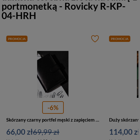
portmonetką - Rovicky R-KP-
04-HRH
PROMOCJA
PROMOCJA
-6%
Skórzany czarny portfel męski z zapięciem RFID - Rovicky 324L-GA-BL
66,00 zł
69,99 zł
114,00 zł