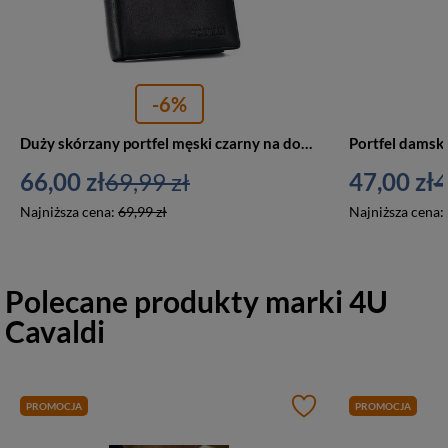
-6%
Duży skórzany portfel męski czarny na dowód rejestracyjny — Cavaldi M208-PU
66,00 zł
69,99 zł
47,00 zł
4
Najniższa cena:
69,99 zł
Najniższa cena:
Polecane produkty marki
4U
Cavaldi
PROMOCJA
PROMOCJA