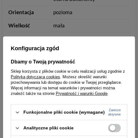
Orientacja
pozioma
Wielkość
mała
Konfiguracja zgód
Detale
Dbamy o Twoją prywatność
Styl
miejski/casual
Sklep korzysta z plików cookie w celu realizacji usług zgodnie z
Zamknięcie
bez zapięcia
Polityką dotyczącą cookies
. Możesz określić warunki
przechowywania lub dostępu do cookie w Twojej przeglądarce.
Więcej informacji na temat warunków i prywatności można
Wzór
bez wzoru
znaleźć także na stronie
Prywatność i warunki Google
.
Ilość przegródek
6-10
na karty
Zawsze
Funkcjonalne pliki cookie (wymagane)
aktywne
Kieszeń na
nie zawiera kieszeni
Analityczne pliki cookie
monety