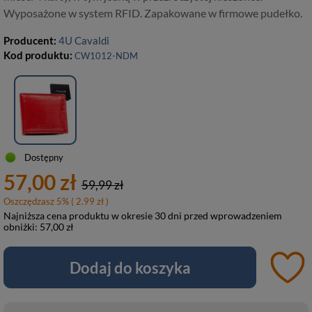
Wyposażone w system RFID. Zapakowane w firmowe pudełko.
Producent:
4U Cavaldi
Kod produktu:
CW1012-NDM
Dostępny
57,00 zł
59,99 zł
Oszczędzasz
5
%
( 2.99 zł )
Najniższa cena produktu w okresie 30 dni przed wprowadzeniem
obniżki:
57,00 zł
Dodaj do koszyka