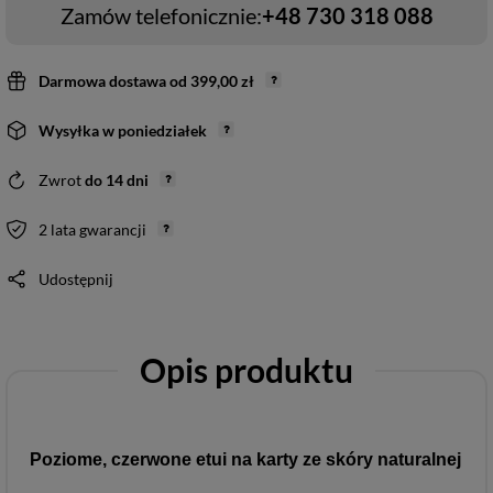
Zamów telefonicznie:
+48 730 318 088
Darmowa dostawa
od
399,00 zł
Wysyłka
w poniedziałek
Zwrot
do
14
dni
2 lata gwarancji
Udostępnij
Opis produktu
Poziome, czerwone etui na karty ze skóry naturalnej