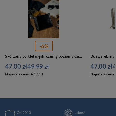
-6%
Skórzany portfel męski czarny poziomy Cavaldi N7-IVT BL
47,00 zł
49,99 zł
47,00 zł
4
Najniższa cena:
49,99 zł
Najniższa cena:
Od 2010
Jakość