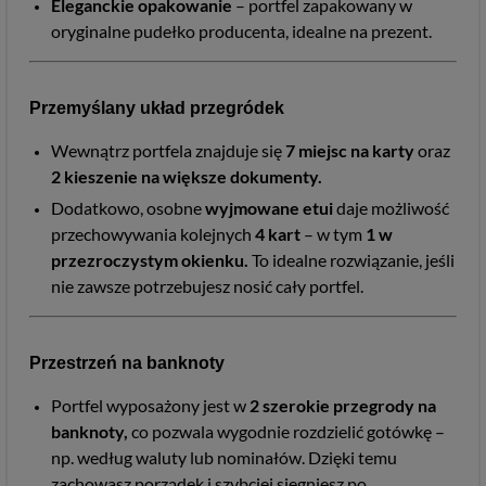
Eleganckie opakowanie
– portfel zapakowany w
oryginalne pudełko producenta, idealne na prezent.
Przemyślany układ przegródek
Wewnątrz portfela znajduje się
7 miejsc na karty
oraz
2
kieszenie na większe dokumenty.
Dodatkowo, osobne
wyjmowane etui
daje możliwość
przechowywania kolejnych
4
kart
– w tym
1
w
przezroczystym okienku.
To idealne rozwiązanie, jeśli
nie zawsze potrzebujesz nosić cały portfel.
Przestrzeń na banknoty
Portfel wyposażony jest w
2
szerokie przegrody na
banknoty,
co pozwala wygodnie rozdzielić gotówkę –
np. według waluty lub nominałów. Dzięki temu
zachowasz porządek i szybciej sięgniesz po