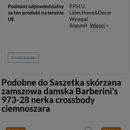
Podmiot odpowiedzialny
P.P.H.U.
za ten produkt na terenie
Lider,Home&Decor
UE
Wysopal
Bogumił
Więcej
Torebki damskie
Podobne do
Saszetka skórzana
zamszowa damska Barberini's
973-28 nerka crossbody
ciemnoszara
PROMOCJA
PROMOCJA