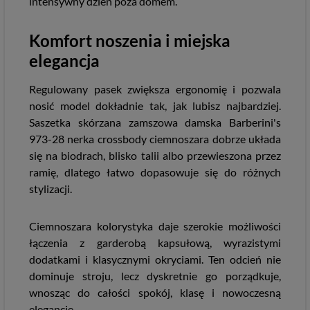
intensywny dzień poza domem.
Komfort noszenia i miejska
elegancja
Regulowany pasek zwiększa ergonomię i pozwala
nosić model dokładnie tak, jak lubisz najbardziej.
Saszetka skórzana zamszowa damska Barberini's
973-28 nerka crossbody ciemnoszara dobrze układa
się na biodrach, blisko talii albo przewieszona przez
ramię, dlatego łatwo dopasowuje się do różnych
stylizacji.
Ciemnoszara kolorystyka daje szerokie możliwości
łączenia z garderobą kapsułową, wyrazistymi
dodatkami i klasycznymi okryciami. Ten odcień nie
dominuje stroju, lecz dyskretnie go porządkuje,
wnosząc do całości spokój, klasę i nowoczesną
elegancję.