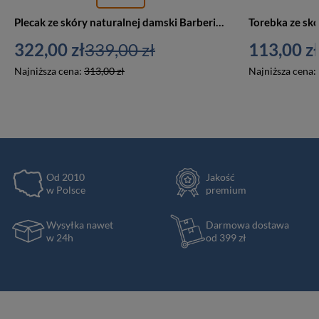
Plecak ze skóry naturalnej damski Barberini's 939-9 miejski A4 ciemnobeżowy
322,00 zł
339,00 zł
113,00 zł
Najniższa cena:
313,00 zł
Najniższa cena:
Od 2010
Jakość
w Polsce
premium
Wysyłka nawet
Darmowa dostawa
w 24h
od 399 zł