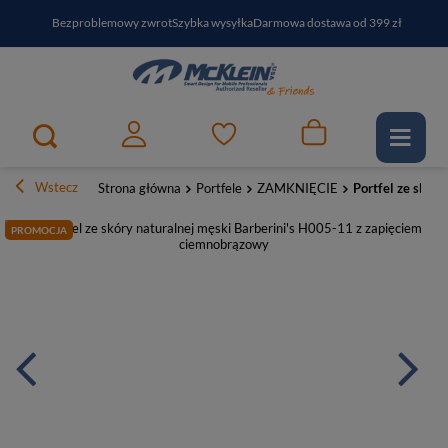
Bezproblemowy zwrot
Szybka wysyłka
Darmowa dostawa od 399 zł
PayPo - kup i zapłać za
30
dni
Zapisz się do newslettera i odbierz RABAT
Wstecz
Strona główna
Portfele
ZAMKNIĘCIE
Portfel ze skór
PROMOCJA