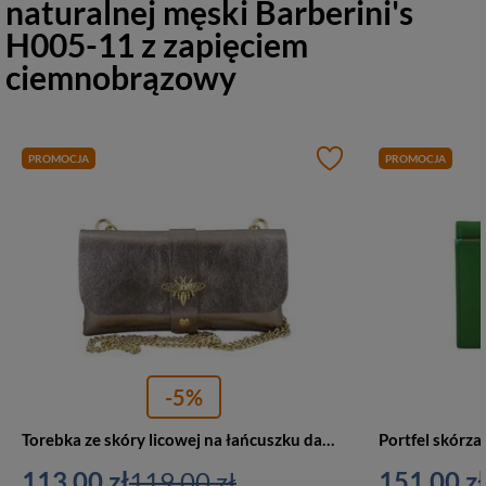
naturalnej męski Barberini's
H005-11 z zapięciem
ciemnobrązowy
PROMOCJA
PROMOCJA
-5%
Torebka ze skóry licowej na łańcuszku damska Barberini's 958/1-26 kopertówka ciemnozłota
113,00 zł
119,00 zł
151,00 zł