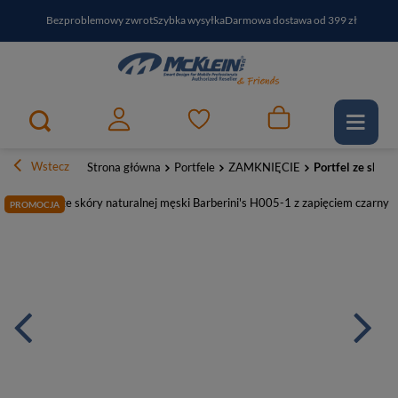
Bezproblemowy zwrot
Szybka wysyłka
Darmowa dostawa od 399 zł
PayPo - kup i zapłać za
30
dni
Zapisz się do newslettera i odbierz RABAT
Wstecz
Strona główna
Portfele
ZAMKNIĘCIE
Portfel ze skóry
PROMOCJA