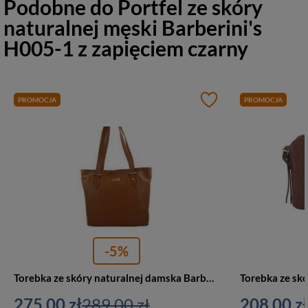
Podobne do
Portfel ze skóry
naturalnej męski Barberini's
H005-1 z zapięciem czarny
PROMOCJA
PROMOCJA
-5%
Torebka ze skóry naturalnej damska Barberini's 923-12 shopper bag A4 jasnobrązowa
275,00 zł
289,00 zł
208,00 zł