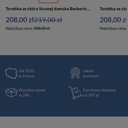
Torebka ze skóry licowej damska Barberini's 977-1 worek z frędzlami mały czarny
208,00 zł
219,00 zł
208,00 zł
Najniższa cena:
208,00 zł
Najniższa cena:
Od 2010
Jakość
w Polsce
premium
Wysyłka nawet
Darmowa dostawa
w 24h
od 399 zł