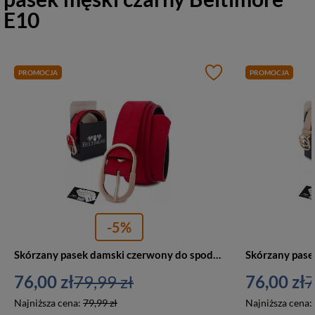
E10
PROMOCJA
PROMOCJA
-5%
Skórzany pasek damski czerwony do spodni sukienki zamszowy - Beltimore E51
76,00 zł
79,99 zł
76,00 zł
7
Najniższa cena:
79,99 zł
Najniższa cena: