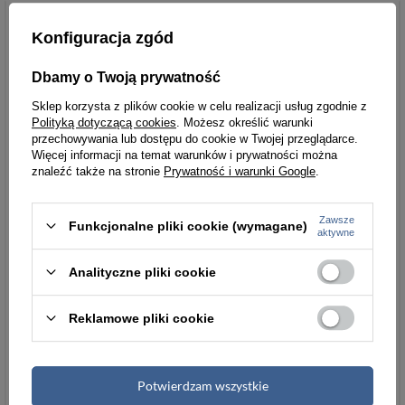
Producent
Beltimore
Konfiguracja zgód
Kod_producenta
E10_115
Dbamy o Twoją prywatność
EAN
5903714300839
Sklep korzysta z plików cookie w celu realizacji usług zgodnie z
Polityką dotyczącą cookies
. Możesz określić warunki
Materiał
skóra naturalna
przechowywania lub dostępu do cookie w Twojej przeglądarce.
Więcej informacji na temat warunków i prywatności można
Kolor okuć
srebrny
znaleźć także na stronie
Prywatność i warunki Google
.
Długość paska
100-165
Zawsze
(cm)
Funkcjonalne pliki cookie (wymagane)
aktywne
Wysokość
3
Analityczne pliki cookie
(cm)
Więcej
Reklamowe pliki cookie
Waga(kg)
5
Pudełko
0
Potwierdzam wszystkie
Kolory
2