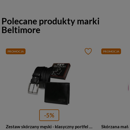
Polecane produkty marki
Beltimore
PROMOCJA
PROMOCJA
-5%
Zestaw skórzany męski - klasyczny portfel czarny, pasek do spodni T92