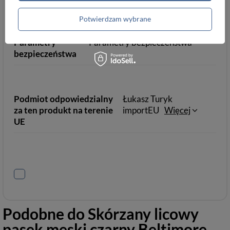
Potwierdzam wybrane
Rozmiar pasków
Tak
115
Parametry
Parametry bezpieczeństwa
bezpieczeństwa
Podmiot odpowiedzialny
Łukasz Turyk
za ten produkt na terenie
importEU
Więcej
UE
Podobne do
Skórzany licowy
pasek męski czarny Beltimore