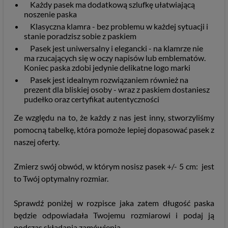
Każdy pasek ma dodatkową szlufkę ułatwiającą
noszenie paska
Klasyczna klamra - bez problemu w każdej sytuacji i
stanie poradzisz sobie z paskiem
Pasek jest uniwersalny i elegancki - na klamrze nie
ma rzucających się w oczy napisów lub emblematów.
Koniec paska zdobi jedynie delikatne logo marki
Pasek jest idealnym rozwiązaniem również na
prezent dla bliskiej osoby - wraz z paskiem dostaniesz
pudełko oraz certyfikat autentyczności
Ze względu na to, że każdy z nas jest inny, stworzyliśmy
pomocną tabelkę, która pomoże lepiej dopasować pasek z
naszej oferty.
Zmierz swój obwód, w którym nosisz pasek +/- 5 cm: jest
to Twój optymalny rozmiar.
Sprawdź poniżej w rozpisce jaka zatem długość paska
będzie odpowiadała Twojemu rozmiarowi i podaj ją
podczas składania zamówienia.