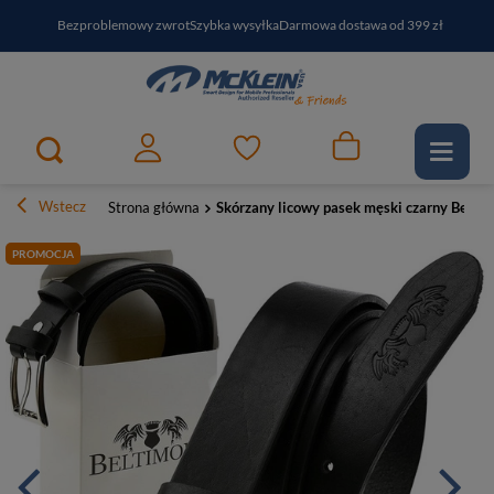
Bezproblemowy zwrot
Szybka wysyłka
Darmowa dostawa od 399 zł
PayPo - kup i zapłać za
30
dni
Zapisz się do newslettera i odbierz RABAT
Wstecz
Strona główna
Skórzany licowy pasek męski czarny Belti
PROMOCJA