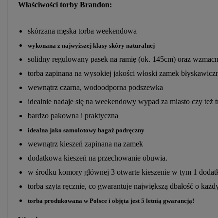
Właściwości torby Brandon:
skórzana męska torba weekendowa
wykonana z najwyższej klasy skóry naturalnej
solidny regulowany pasek na ramię (ok. 145cm) oraz wzmacn
torba zapinana na wysokiej jakości włoski zamek błyskawicz
wewnątrz czarna, wodoodporna podszewka
idealnie nadaje się na weekendowy wypad za miasto czy też t
bardzo pakowna i praktyczna
idealna jako samolotowy bagaż podręczny
wewnątrz kieszeń zapinana na zamek
dodatkowa kieszeń na przechowanie obuwia.
w środku komory głównej 3 otwarte kieszenie w tym 1 doda
torba szyta ręcznie, co gwarantuje największą dbałość o każd
torba produkowana w Polsce i objęta jest 5 letnią gwarancją!