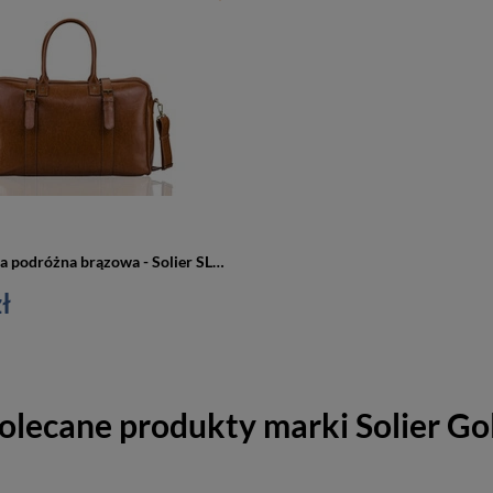
Skórzana torba podróżna brązowa - Solier SL16 HAMILTON
ł
olecane produkty marki
Solier Go