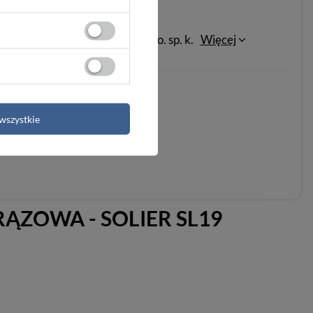
ten produkt
Modeste sp. z o.o. sp. k.
Więcej
wszystkie
ZOWA - SOLIER SL19