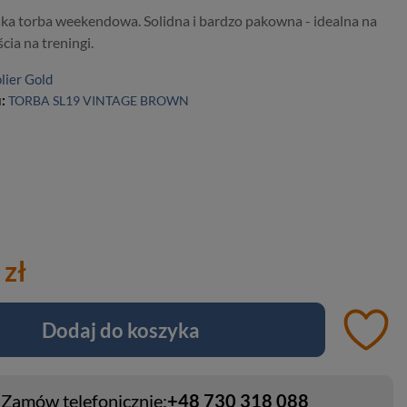
ka torba weekendowa. Solidna i bardzo pakowna - idealna na
cia na treningi.
lier Gold
u:
TORBA SL19 VINTAGE BROWN
 zł
Dodaj do koszyka
Zamów telefonicznie:
+48 730 318 088