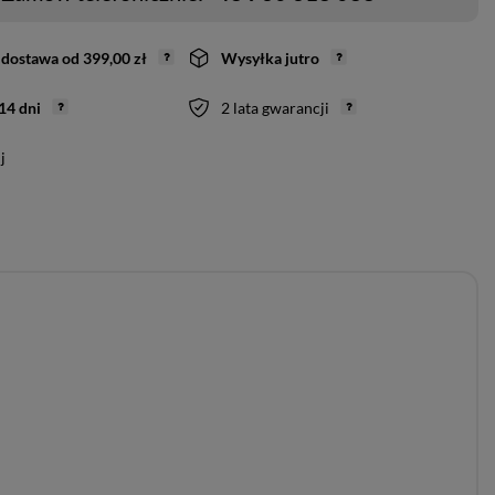
dostawa
od
399,00 zł
Wysyłka
jutro
14
dni
2 lata gwarancji
j