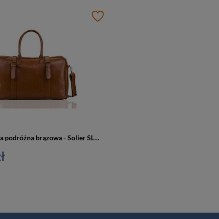
Skórzana torba podróżna brązowa - Solier SL16 HAMILTON
ł