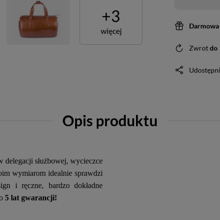
+
3
Darmowa 
więcej
Zwrot
do
Udostępni
Opis produktu
 delegacji służbowej, wycieczce
oim wymiarom idealnie sprawdzi
ign i ręczne, bardzo dokładne
o
5 lat gwarancji!