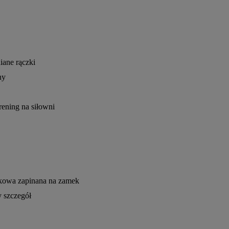
iane rączki
ny
rening na siłowni
tkowa zapinana na zamek
y szczegół