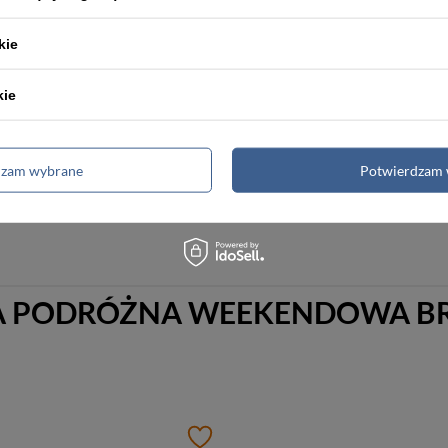
kie
Podmiot odpowiedzialny za 
na terenie UE
kie
dzam wybrane
Potwierdzam 
 PODRÓŻNA WEEKENDOWA BRĄ