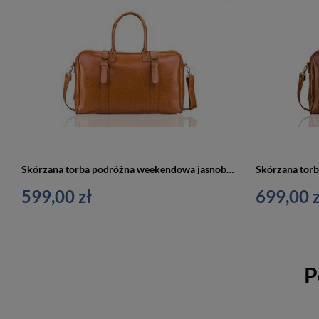
Skórzana torba podróżna weekendowa jasnobrązowa - Solier SL16 HAMILTON
599,00 zł
699,00 z
P