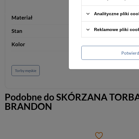
Analityczne pliki coo
Materiał
skóra naturalna
Reklamowe pliki coo
Stan
Nowy
Kolor
Brązowy Vintage
Potwier
Torby męskie
Podobne do
SKÓRZANA TORBA
BRANDON