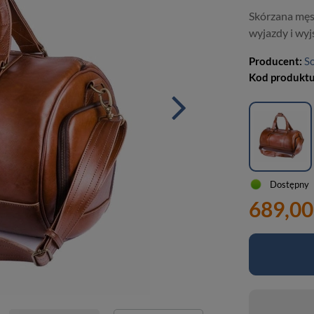
Skórzana męs
wyjazdy i wyjś
Producent:
So
Kod produkt
Dostępny
689,00