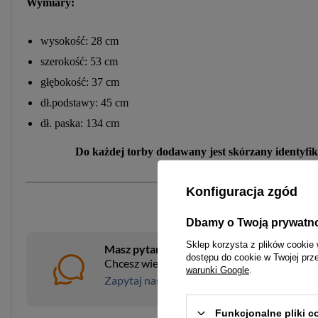
Wymiary:
wysokość: 28 cm
szerokość: 53 cm
głębokość: 37 cm
dł.podstawy: 45 cm
dł. paska: 134 cm
Do każdej torby dodawany jest skórzany identyfik
Konfiguracja zgód
Dbamy o Twoją prywatn
Sklep korzysta z plików cookie 
Masz pytania?
dostępu do cookie w Twojej prz
Chcesz wiedzieć więcej na temat tego prod
warunki Google
.
Zapytaj naszego eksperta
Funkcjonalne pliki 