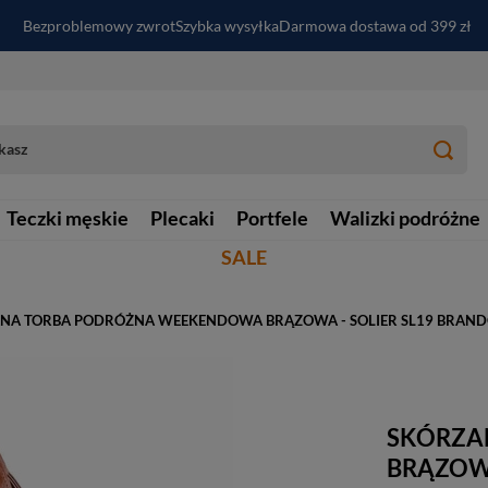
Bezproblemowy zwrot
Szybka wysyłka
Darmowa dostawa od 399 zł
PayPo - kup i zapłać za
30
dni
Zapisz się do newslettera i odbierz RABAT
Teczki męskie
Plecaki
Portfele
Walizki podróżne
SALE
NA TORBA PODRÓŻNA WEEKENDOWA BRĄZOWA - SOLIER SL19 BRAN
SKÓRZA
BRĄZOWA