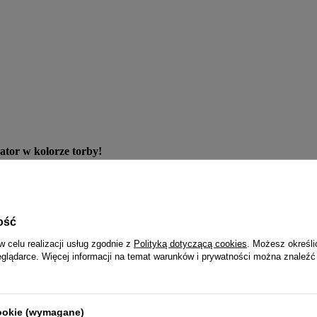
ator w kolorze torby!
ość
w celu realizacji usług zgodnie z
Polityką dotyczącą cookies
. Możesz określi
eglądarce. Więcej informacji na temat warunków i prywatności można znaleźć
uku?
cookie (wymagane)