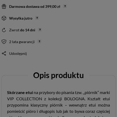
Darmowa dostawa
od
399,00 zł
Wysyłka
jutro
Zwrot
do
14
dni
2 lata gwarancji
Udostępnij
Opis produktu
Skórzane etui
na przybory do pisania tzw. „piórnik” marki
VIP COLLECTION z kolekcji BOLOGNA. Kształt etui
przypomina klasyczny piórnik – wewnątrz etui można
pomieścić pióro i długopis lub jak to bywa coraz częściej