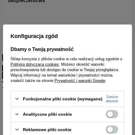
bezpieczeństwa
Akcesoria i dodatki odzieżowe
Konfiguracja zgód
Dbamy o Twoją prywatność
Podobne do
Skórzane etui
Sklep korzysta z plików cookie w celu realizacji usług zgodnie z
piórnik na długopisy, ciemno
Polityką dotyczącą cookies
. Możesz określić warunki
przechowywania lub dostępu do cookie w Twojej przeglądarce.
brązowy Vip Collection Bologna
Więcej informacji na temat warunków i prywatności można
znaleźć także na stronie
Prywatność i warunki Google
.
76
Zawsze
Funkcjonalne pliki cookie (wymagane)
aktywne
Analityczne pliki cookie
Reklamowe pliki cookie