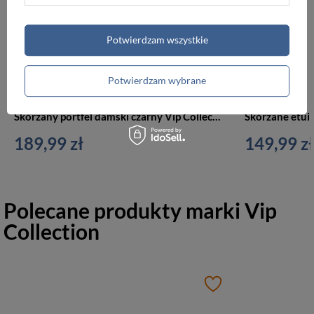
Potwierdzam wszystkie
Potwierdzam wybrane
Skórzany portfel damski czarny Vip Collection Beverly Hills 45 C RFID BL
189,99 zł
149,99 zł
Polecane produkty marki
Vip
Collection