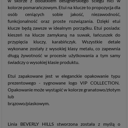
w skórze z dodatkiem designerskiego ściegu nici w
kolorze pomarańczowym. Etui na klucze to propozycja dla
osób ceniących sobie jakość, niezawodność,
funkcjonalność oraz proste rozwiązania. Dzięki etui
klucze będą zawsze w idealnym porządku. Etui posiada:
kieszeń na klucze zamykaną na suwak, łańcuszek do
przypięcia kluczy, karabińczyk. Wszystkie detale
wykonane zostały z wysokiej klasy metalu, co zapewnia
długą żywotność w procesie użytkowania a tym samy
świadczy o wysokiej klasie produktu.
Etui zapakowane jest w eleganckie opakowanie typu
prezentowego - sygnowane logo VIP COLLECTION.
Opakowanie może wystąpić w kolorze granatowo/złotym
lub
brązowo/piask
Linia BEVERLY HILLS stworzona została z myślą o