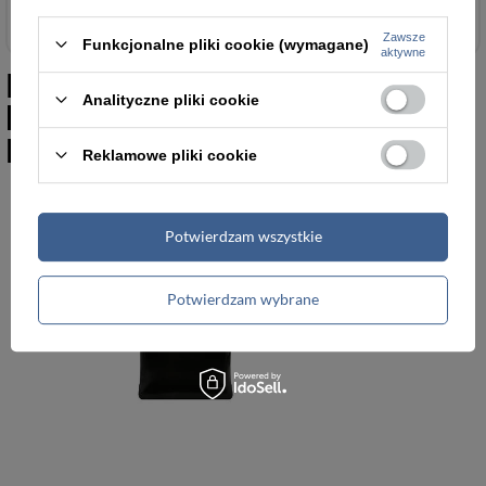
Zawsze
Funkcjonalne pliki cookie (wymagane)
aktywne
Podobne do
Skórzane etui na
Analityczne pliki cookie
klucze czarne Vip Collection
Beverly Hills 10 BL
Reklamowe pliki cookie
Potwierdzam wszystkie
Potwierdzam wybrane