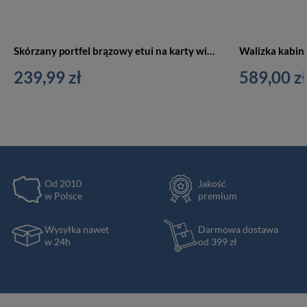
Skórzany portfel brązowy etui na karty wizytówki Vip Collection Bologna 96
239,99 zł
589,00 zł
Od 2010
Jakość
w Polsce
premium
Wysyłka nawet
Darmowa dostawa
w 24h
od 399 zł