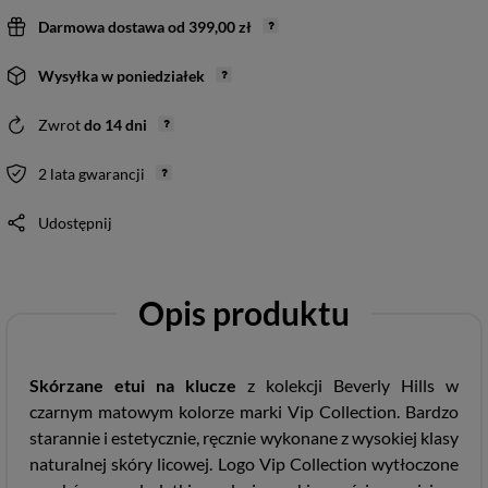
Darmowa dostawa
od
399,00 zł
Wysyłka
w poniedziałek
Zwrot
do
14
dni
2 lata gwarancji
Udostępnij
Opis produktu
Skórzane
etui na klucze
z kolekcji Beverly Hills w
czarnym matowym kolorze marki Vip Collection. Bardzo
starannie i estetycznie, ręcznie wykonane z wysokiej klasy
naturalnej skóry licowej. Logo Vip Collection wytłoczone