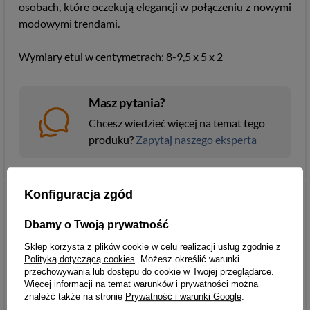
osobach, które oczekują elegancji w połączeniu z nowymi
modowymi trendami.
Wymiary etui w centymetrach: 8-9,5 x 5 x 2
Masz pytania?
Chcesz wiedzieć więcej na temat tego
produku?
Zapytaj naszego eksperta
Kolor
czarny
Konfiguracja zgód
Parametry
Parametry bezpieczeństwa
Dbamy o Twoją prywatność
bezpieczeństwa
Sklep korzysta z plików cookie w celu realizacji usług zgodnie z
Polityką dotyczącą cookies
. Możesz określić warunki
przechowywania lub dostępu do cookie w Twojej przeglądarce.
Więcej informacji na temat warunków i prywatności można
znaleźć także na stronie
Prywatność i warunki Google
.
Akcesoria i dodatki odzieżowe