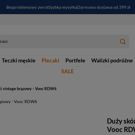
Bezproblemowy zwrot
Szybka wysyłka
Darmowa dostawa od 399 zł
PayPo - kup i zapłać za
30
dni
Zapisz się do newslettera i odbierz RABAT
Teczki męskie
Plecaki
Portfele
Walizki podróżne
SALE
ki vintage brązowy - Vooc RDW6
Duży skór
Vooc R