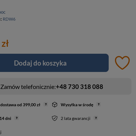
ooc
u:
RDW6
 zł
Dodaj do koszyka
Zamów telefonicznie:
+48 730 318 088
dostawa
od
399,00 zł
Wysyłka
w środę
14
dni
2 lata gwarancji
j