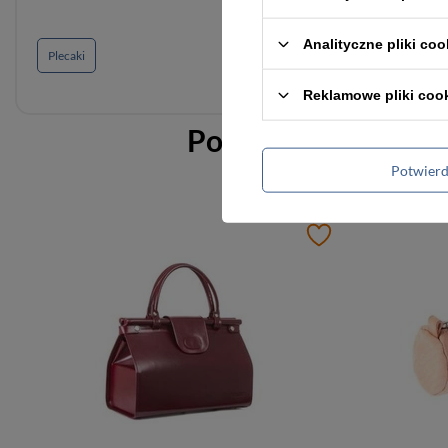
Analityczne pliki coo
Plecaki
Reklamowe pliki coo
Podobne do
Duży s
Potwier