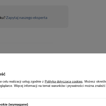
uku?
Zapytaj naszego eksperta
T A4
duża
ość
LOOK
skóra naturalna
w celu realizacji usług zgodnie z
Polityką dotyczącą cookies
. Możesz określi
eglądarce. Więcej informacji na temat warunków i prywatności można znaleźć
wa
cookie (wymagane)