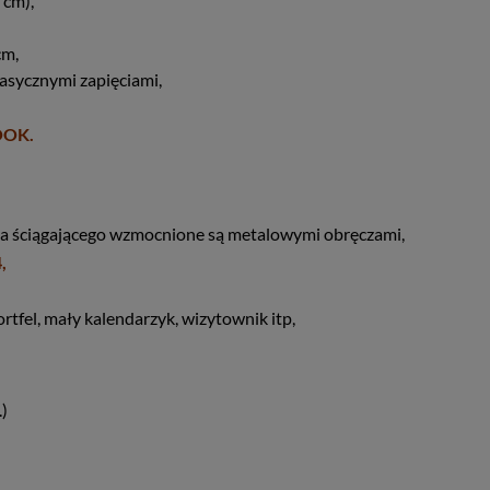
 cm),
cm,
asycznymi zapięciami,
OOK.
ka ściągającego wzmocnione są metalowymi obręczami,
,
rtfel, mały kalendarzyk, wizytownik itp,
.)