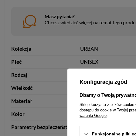
Masz pytania?
Chcesz wiedzieć więcej na temat tego prod
Kolekcja
URBAN
Płeć
UNISEX
Rodzaj
FUNKCJA PLECAKA
Konfiguracja zgód
Wielkość
DUŻA - MIEŚCI FORMA
Dbamy o Twoją prywatn
Materiał
SKÓRA URBAN - OLD 
Sklep korzysta z plików cookie 
dostępu do cookie w Twojej prz
Kolor
BROWN
warunki Google
.
Parametry bezpieczeństwa
Parametry bezpieczeńst
Funkcjonalne pliki 