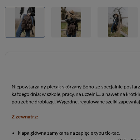
Niepowtarzalny
plecak skórzany
Boho ze specjalnie postar
każdego dnia; w szkole, pracy, na uczelni..., a nawet na kró
potrzebne drobiazgi. Wygodne, regulowane szelki zapewnia
Z zewnątrz:
klapa główna zamykana na zapięcie typu tic-tac,