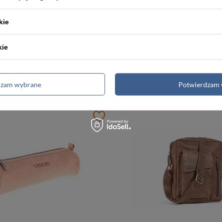
kie
kie
kórzany plecak miejski vintage 
dzam wybrane
Potwierdzam 