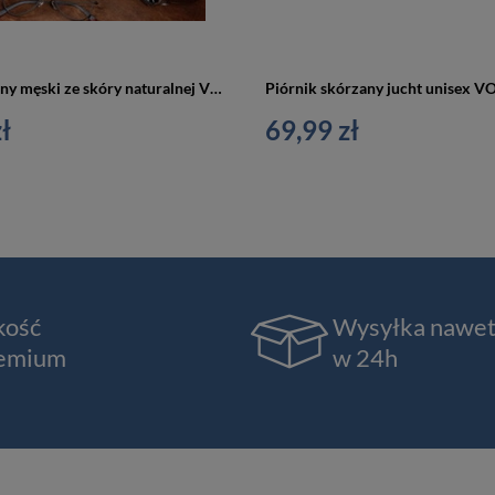
Portfel skórzany męski ze skóry naturalnej VOOC PPM7 pionowy brązowy
ł
69,99 zł
kość
Wysyłka nawe
emium
w 24h