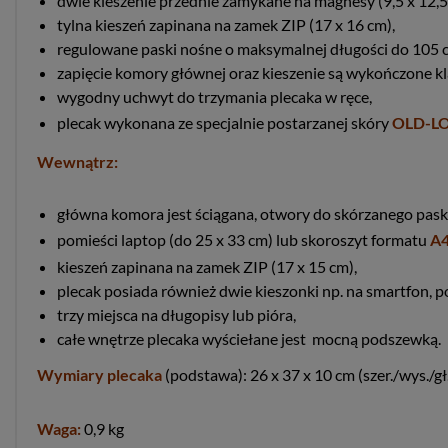
dwie kieszenie przednie zamykane na magnesy (9,5 x 12,5
tylna kieszeń zapinana na zamek ZIP (17 x 16 cm),
regulowane paski nośne o maksymalnej długości do 105 
zapięcie komory głównej oraz kieszenie są wykończone kl
wygodny uchwyt do trzymania plecaka w ręce,
plecak wykonana ze specjalnie postarzanej skóry
OLD-L
Wewnątrz:
główna komora jest ściągana, otwory do skórzanego pas
pomieści laptop (do 25 x 33 cm) lub skoroszyt formatu
A4
kieszeń zapinana na zamek ZIP (17 x 15 cm),
plecak posiada również dwie kieszonki np. na smartfon, po
trzy miejsca na długopisy lub pióra,
całe wnętrze plecaka wyściełane jest mocną podszewką.
Wymiary plecaka
(podstawa): 26 x 37 x 10 cm (szer./wys./gł
Waga:
0,9 kg