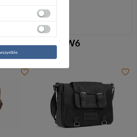
brązowy - Vooc RDW6
wszystkie