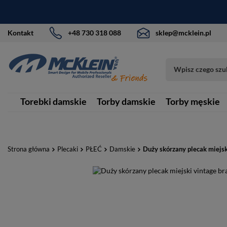
Kontakt
+48 730 318 088
sklep@mcklein.pl
Torebki damskie
Torby damskie
Torby męskie
Strona główna
Plecaki
PŁEĆ
Damskie
Duży skórzany plecak miejs