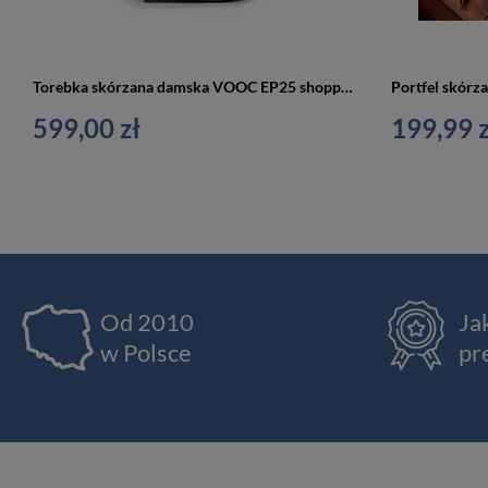
Torebka skórzana damska VOOC EP25 shopper bag worek A4 czarna
599,00 zł
199,99 z
Od 2010
Ja
w Polsce
pr