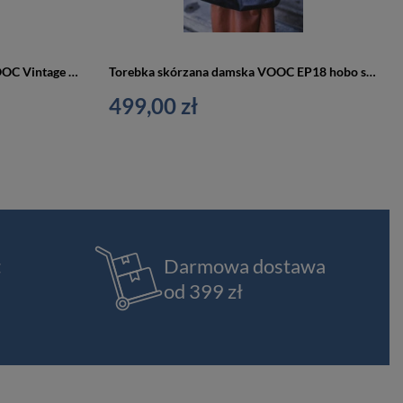
Piórnik skórzany jucht unisex VOOC Vintage P9 okrągły na długopisy czarny
Torebka skórzana damska VOOC EP18 hobo shopper bag A4 czarna
499,00 zł
t
Darmowa dostawa
od 399 zł