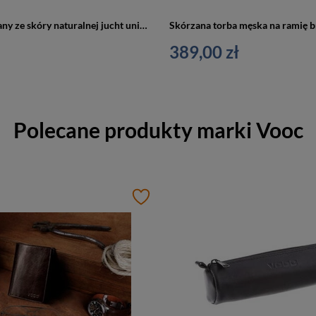
Piórnik skórzany ze skóry naturalnej jucht unisex VOOC P35 okrągły vintage naturalny
389,00 zł
Polecane produkty marki
Vooc