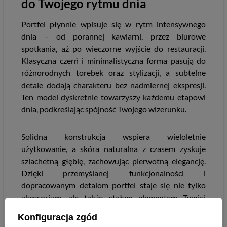
do Twojego rytmu dnia
Portfel płynnie wpisuje się w rytm intensywnego
dnia – od porannej kawiarni, przez biurowe
spotkania, aż po wieczorne wyjście do restauracji.
Klasyczna czerń i minimalistyczna forma pasują do
różnorodnych torebek oraz stylizacji, a subtelne
detale dodają charakteru bez nadmiernej ekspresji.
Ten model dyskretnie towarzyszy każdemu etapowi
dnia, podkreślając spójność Twojego wizerunku.
Solidna konstrukcja wspiera wieloletnie
użytkowanie, a skóra naturalna z czasem zyskuje
szlachetną głębię, zachowując pierwotną elegancję.
Dzięki przemyślanej funkcjonalności i
dopracowanym detalom portfel staje się nie tylko
akcesorium, ale także stałym elementem Twojej
codziennej rutyny, który utrzymuje porządek i
Konfiguracja zgód
zapewnia poczucie pełnej kontroli nad zawartością.