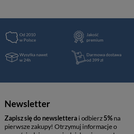
Od 2010
Jakość
w Polsce
premium
Wysyłka nawet
Darmowa dostawa
w 24h
od 399 zł
Newsletter
Zapisz się do newslettera
i odbierz
5%
na
pierwsze zakupy! Otrzymuj informacje o