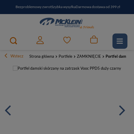
Bezproblemowy zwrot
Szybka wysyłka
Darmowa dostawa od 399 zł
PayPo - kup i zapłać za
30
dni
Zapisz się do newslettera i odbierz RABAT
Wstecz
Strona główna
Portfele
ZAMKNIĘCIE
Portfel damski 