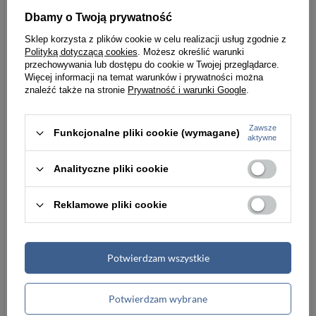
Dbamy o Twoją prywatność
Masz pytania?
Sklep korzysta z plików cookie w celu realizacji usług zgodnie z
Polityką dotyczącą cookies
. Możesz określić warunki
Chcesz wiedzieć więcej na temat tego
przechowywania lub dostępu do cookie w Twojej przeglądarce.
produku?
Zapytaj naszego eksperta
Więcej informacji na temat warunków i prywatności można
znaleźć także na stronie
Prywatność i warunki Google
.
Zawsze
Funkcjonalne pliki cookie (wymagane)
aktywne
Analityczne pliki cookie
Reklamowe pliki cookie
Potwierdzam wszystkie
Potwierdzam wybrane