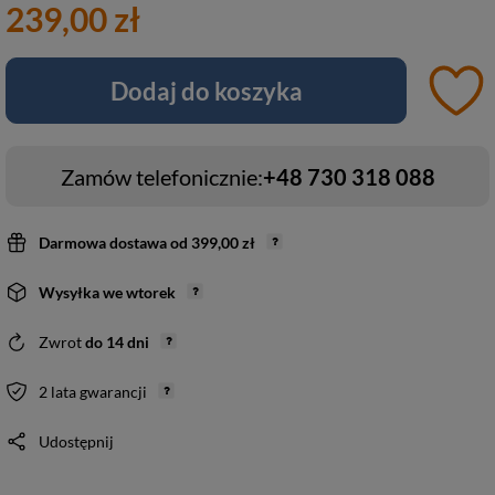
239,00 zł
Dodaj do koszyka
Zamów telefonicznie:
+48 730 318 088
Darmowa dostawa
od
399,00 zł
Wysyłka
we wtorek
Zwrot
do
14
dni
2 lata gwarancji
Udostępnij