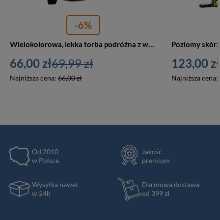
-6%
Wielokolorowa, lekka torba podróżna z wytrzymałego poliestru z portem USB - Rovicky
66,00 zł
69,99 zł
123,00 zł
Najniższa cena:
66,00 zł
Najniższa cena:
Od 2010
Jakość
w Polsce
premium
Wysyłka nawet
Darmowa dostawa
w 24h
od 399 zł