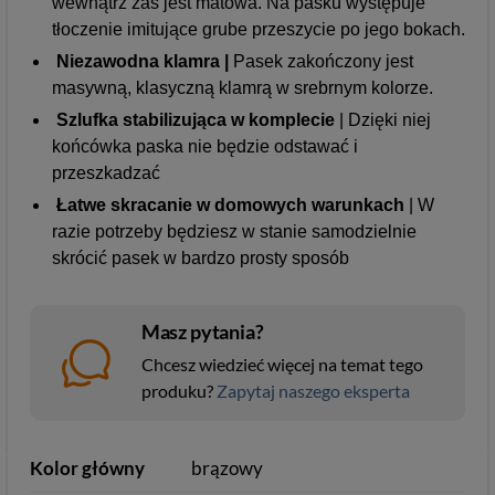
wewnątrz zaś jest matowa. Na pasku występuje
tłoczenie imitujące grube przeszycie po jego bokach.
Niezawodna klamra |
Pasek zakończony jest
masywną, klasyczną klamrą w srebrnym kolorze.
Szlufka stabilizująca w komplecie
| Dzięki niej
końcówka paska nie będzie odstawać i
przeszkadzać
Łatwe skracanie w domowych warunkach
| W
razie potrzeby będziesz w stanie samodzielnie
skrócić pasek w bardzo prosty sposób
Masz pytania?
Chcesz wiedzieć więcej na temat tego
produku?
Zapytaj naszego eksperta
Kolor główny
brązowy