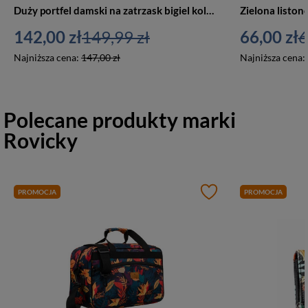
Duży portfel damski na zatrzask bigiel kolorowy - Rovicky R-N55020-ART
142,00 zł
149,99 zł
66,00 zł
6
Najniższa cena:
147,00 zł
Najniższa cena:
Polecane produkty marki
Rovicky
PROMOCJA
PROMOCJA