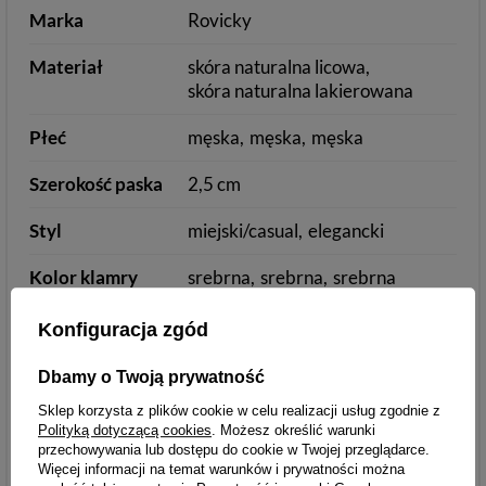
Marka
Rovicky
Materiał
skóra naturalna licowa
skóra naturalna lakierowana
Płeć
męska
męska
męska
Szerokość paska
2,5 cm
Styl
miejski/casual
elegancki
Kolor klamry
srebrna
srebrna
srebrna
Obwód
80-100 cm
90-105 cm
Konfiguracja zgód
powyżej 110 cm
powyżej 110 cm
Dbamy o Twoją prywatność
Sklep korzysta z plików cookie w celu realizacji usług zgodnie z
Ilość dziurek
7
Polityką dotyczącą cookies
. Możesz określić warunki
przechowywania lub dostępu do cookie w Twojej przeglądarce.
Możliwość
tak
Więcej informacji na temat warunków i prywatności można