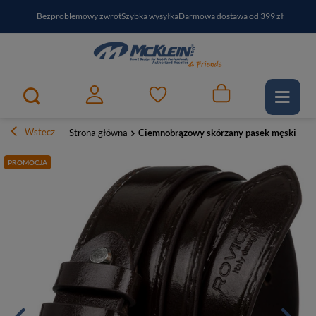
Bezproblemowy zwrot
Szybka wysyłka
Darmowa dostawa od 399 zł
PayPo - kup i zapłać za
30
dni
Zapisz się do newslettera i odbierz RABAT
Wstecz
Strona główna
Ciemnobrązowy skórzany pasek męski z lak
PROMOCJA