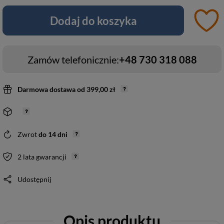
Dodaj do koszyka
Zamów telefonicznie:
+48 730 318 088
Darmowa dostawa
od
399,00 zł
Zwrot
do
14
dni
2 lata gwarancji
Udostępnij
Opis produktu