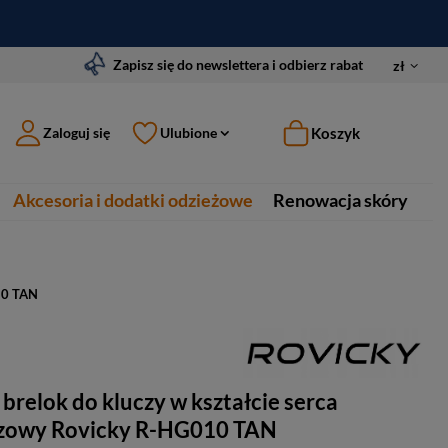
Zapisz się do newslettera i odbierz rabat
zł
Koszyk
Zaloguj się
Ulubione
Akcesoria i dodatki odzieżowe
Renowacja skóry
010 TAN
brelok do kluczy w kształcie serca
zowy Rovicky R-HG010 TAN