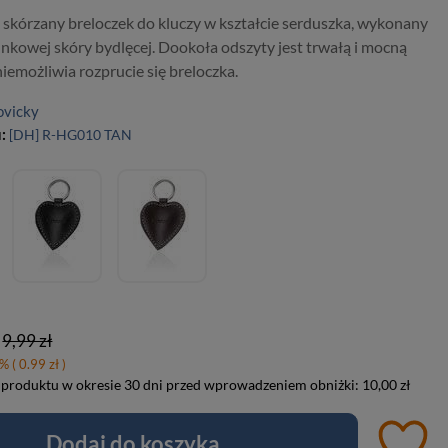
 skórzany breloczek do kluczy w kształcie serduszka, wykonany
nkowej skóry bydlęcej. Dookoła odszyty jest trwałą i mocną
uniemożliwia rozprucie się breloczka.
ovicky
u:
[DH] R-HG010 TAN
9,99 zł
%
( 0.99 zł )
 produktu w okresie 30 dni przed wprowadzeniem obniżki:
10,00 zł
Dodaj do koszyka