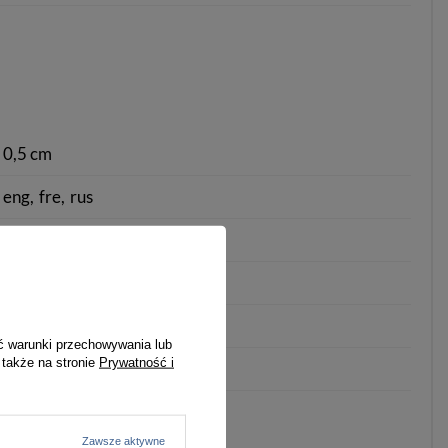
0,5 cm
eng
fre
rus
6
5,5
Jasny brąz
ć warunki przechowywania lub
 także na stronie
Prywatność i
Parametry bezpieczeństwa
Zawsze aktywne