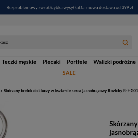
Bezproblemowy zwrot
Szybka wysyłka
Darmowa dostawa od 399 zł
PayPo - kup i zapłać za
30
dni
Zapisz się do newslettera i odbierz RABAT
Teczki męskie
Plecaki
Portfele
Walizki podróżne
SALE
Skórzany brelok do kluczy w kształcie serca jasnobrązowy Rovicky R-HG
Skórzany 
jasnobrą