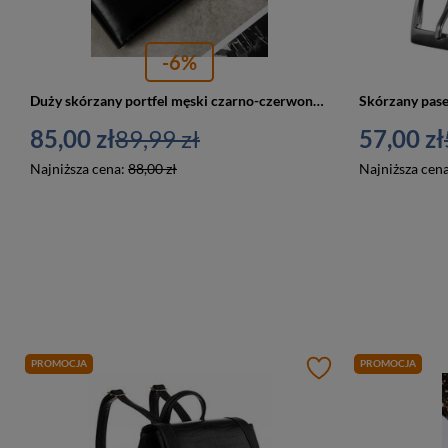
-6%
Duży skórzany portfel męski czarno-czerwony - N992-RVT
85,00 zł
89,99 zł
57,00 zł
Najniższa cena:
88,00 zł
Najniższa cen
PROMOCJA
PROMOCJA