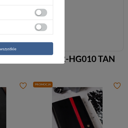
wszystkie
nobrązowy Rovicky R-HG010 TAN
PROMOCJA