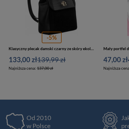
-5%
Klasyczny plecak damski czarny ze skóry ekologicznej - Rovicky R-PLEC-ALE-1
133,00 zł
139,99 zł
47,00 zł
Najniższa cena:
137,00 zł
Najniższa cen
Od 2010
Ja
w Polsce
pr