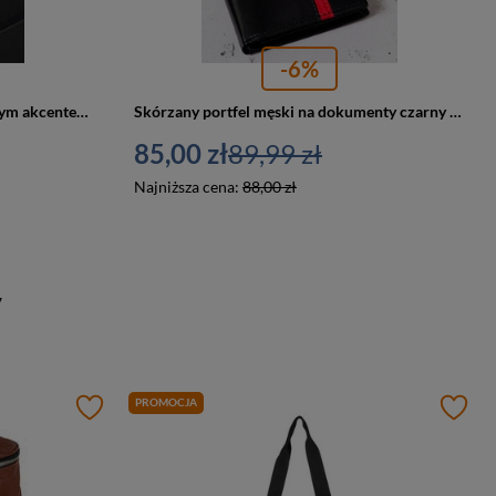
-6%
Skórzany portfel męski ze srebrnym akcentem, skóra czarna licowa Rovicky N993-RVTM-GN-6613 BL
Skórzany portfel męski na dokumenty czarny — Rovicky N4-RVTP-2978
85,00 zł
89,99 zł
Najniższa cena:
88,00 zł
y
PROMOCJA