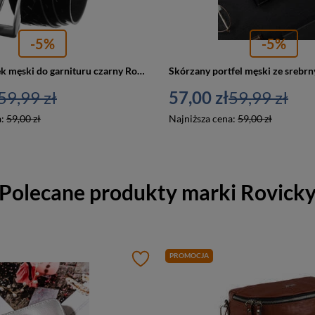
-5%
-5%
Skórzany pasek męski do garnituru czarny Rovicky PRS-04-G
59,99 zł
57,00 zł
59,99 zł
a:
59,00 zł
Najniższa cena:
59,00 zł
Polecane produkty marki
Rovick
PROMOCJA