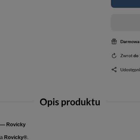
Darmowa 
Zwrot
do
Udostępni
Opis produktu
j — Rovicky
ka
Rovicky®
.