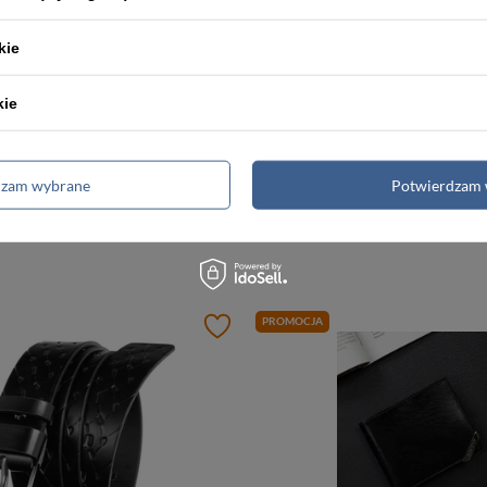
 o.o.
Więcej
kie
kie
dzam wybrane
Potwierdzam 
do kluczy w kształcie serca jas
PROMOCJA