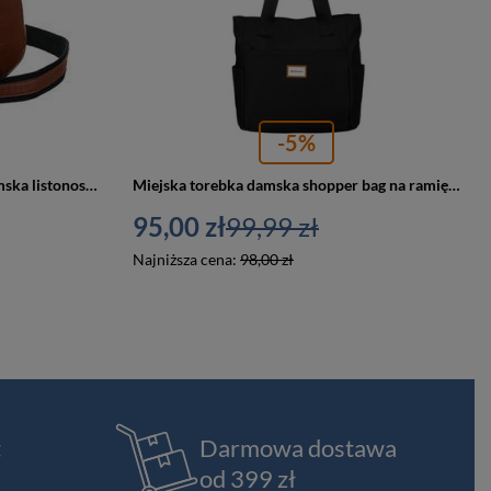
-5%
Skórzana półokrągła torebka damska listonoszka brązowa o fakturze plecionki Rovicky TPR-05 CAMEL
Miejska torebka damska shopper bag na ramię czarny - Rovicky R-TZ-01
95,00 zł
99,99 zł
Najniższa cena:
98,00 zł
t
Darmowa dostawa
od 399 zł