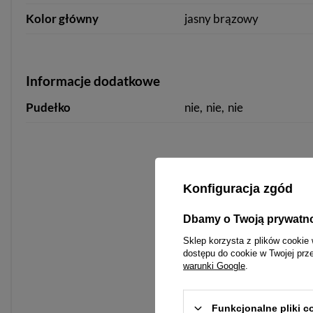
Kolor główny
jasny brązowy
Informacje dodatkowe
Pudełko
nie
nie
nie
Konfiguracja zgód
Dbamy o Twoją prywatn
Sklep korzysta z plików cookie 
dostępu do cookie w Twojej prz
warunki Google
.
Funkcjonalne pliki 