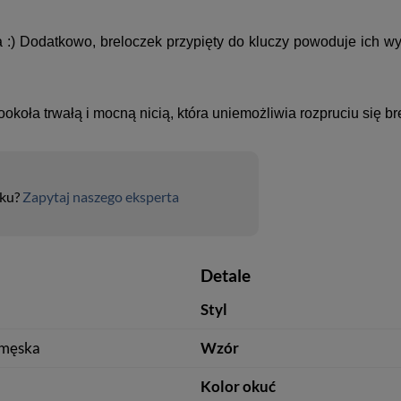
 :) Dodatkowo, breloczek przypięty do kluczy powoduje ich 
oła trwałą i mocną nicią, która uniemożliwia rozpruciu się br
uku?
Zapytaj naszego eksperta
Detale
Styl
męska
Wzór
Kolor okuć