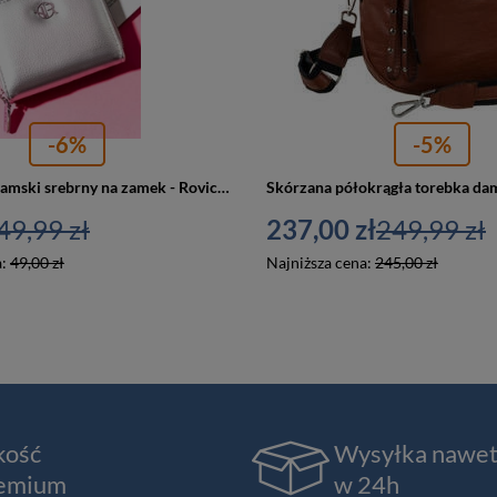
-6%
-5%
Mały portfel damski srebrny na zamek - Rovicky R-PRK-02-HRH
49,99 zł
237,00 zł
249,99 zł
a:
49,00 zł
Najniższa cena:
245,00 zł
kość
Wysyłka nawe
emium
w 24h