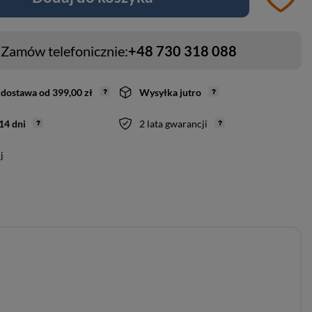
Zamów telefonicznie:
+48 730 318 088
dostawa
od
399,00 zł
Wysyłka
jutro
14
dni
2 lata gwarancji
j