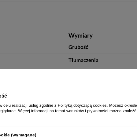
Wymiary
Grubość
Tłumaczenia
Wysokość [cm]
Szerokość [cm]
ość
Kolor
w celu realizacji usług zgodnie z
Polityką dotyczącą cookies
. Możesz określi
eglądarce. Więcej informacji na temat warunków i prywatności można znaleźć
Parametry bezpieczeństwa
cookie (wymagane)