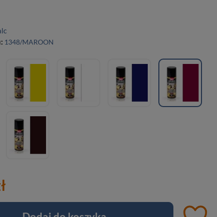
alc
u:
1348/MAROON
ł
Dodaj do koszyka