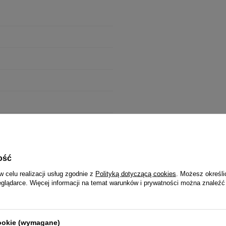
ość
w celu realizacji usług zgodnie z
Polityką dotyczącą cookies
. Możesz określi
eglądarce. Więcej informacji na temat warunków i prywatności można znaleźć
wa
cookie (wymagane)