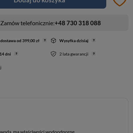
Zamów telefonicznie:
+48 730 318 088
dostawa
od
399,00 zł
Wysyłka
dzisiaj
14
dni
2 lata gwarancji
j
zed wodą, ma właściwości wodoodporne.