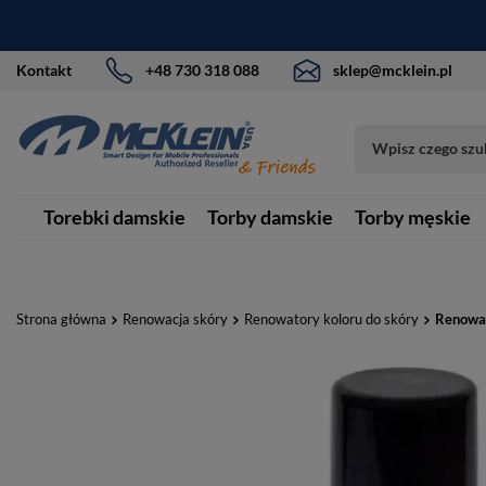
Kontakt
+48 730 318 088
sklep@mcklein.pl
Torebki damskie
Torby damskie
Torby męskie
Strona główna
Renowacja skóry
Renowatory koloru do skóry
Renowat