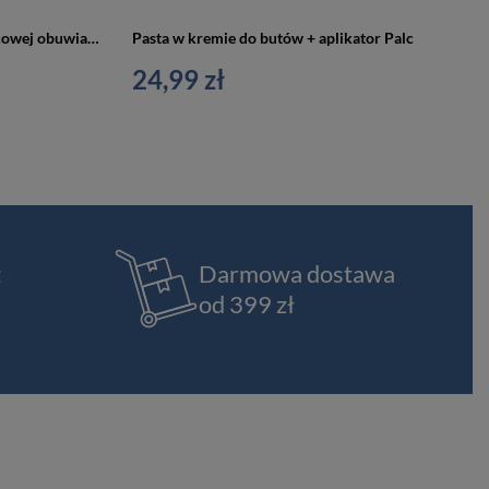
2x Pianka czyszcząca do skóry licowej obuwia 200 ml
Pasta w kremie do butów + aplikator Palc
24,99 zł
t
Darmowa dostawa
od 399 zł