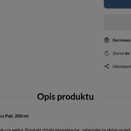
Darmowa 
Zwrot
do
Udostępni
Opis produktu
u Palc 200 ml
buk czy welur. Produkt działa impregnując, zabezpiecza skórę pr