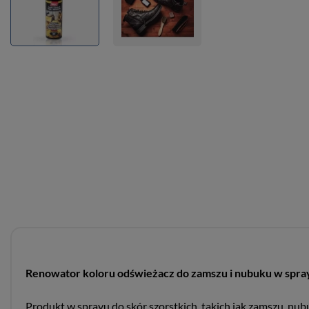
Renowator koloru odświeżacz do zamszu i nubuku w spray
Produkt w sprayu do skór szorstkich, takich jak zamszu, nu