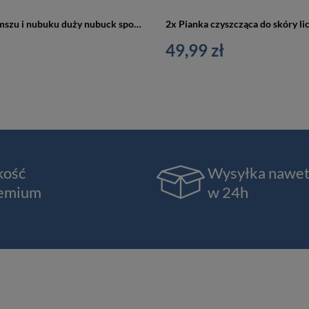
Czyścik do zamszu i nubuku duży nubuck sponge - Palc
49,99 zł
kość
Wysyłka nawe
emium
w 24h