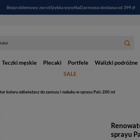
Bezproblemowy zwrot
Szybka wysyłka
Darmowa dostawa od 399 zł
PayPo - kup i zapłać za
30
dni
Zapisz się do newslettera i odbierz RABAT
Teczki męskie
Plecaki
Portfele
Walizki podróżne
SALE
or koloru odświeżacz do zamszu i nubuku w sprayu Palc 200 ml
Renowato
sprayu P