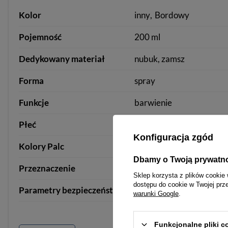
Kolor
inny
Bordowy
Pojemność
200 ml
Dedykowany materiał
nubuk, zamsz
Forma
spray
Funkcje
barwienie
Płeć
produkt uniseks
Konfiguracja zgód
Kolory Palc
bordowy
Dbamy o Twoją prywatn
Przeznaczenie
Zamsz - Nubuk
Sklep korzysta z plików cookie 
dostępu do cookie w Twojej prz
Parametry bezpieczeństwa
Parametry bezpieczeńst
warunki Google
.
Funkcjonalne pliki 